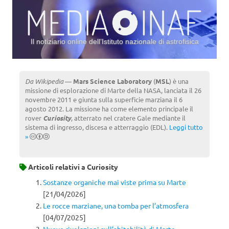
Il notiziario online dell’Istituto nazionale di astrofisica
Vai al contenuto
Da Wikipedia
—
Mars Science Laboratory
(
MSL
) è una
missione di esplorazione di Marte della NASA, lanciata il 26
novembre 2011 e giunta sulla superficie marziana il 6
agosto 2012. La missione ha come elemento principale il
rover
Curiosity
, atterrato nel cratere Gale mediante il
sistema di ingresso, discesa e atterraggio (EDL).
Leggi tutto
»
Articoli relativi a
Curiosity
Sostanze organiche mai viste prima su Marte
[21/04/2026]
Le rocce marziane, una tomba per l’atmosfera
[04/07/2025]
Nuove rivelazioni sull’abitabilità di Marte