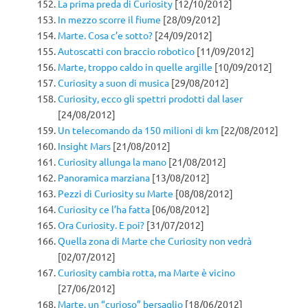
La prima preda di Curiosity
[12/10/2012]
In mezzo scorre il fiume
[28/09/2012]
Marte. Cosa c’e sotto?
[24/09/2012]
Autoscatti con braccio robotico
[11/09/2012]
Marte, troppo caldo in quelle argille
[10/09/2012]
Curiosity a suon di musica
[29/08/2012]
Curiosity, ecco gli spettri prodotti dal laser
[24/08/2012]
Un telecomando da 150 milioni di km
[22/08/2012]
Insight Mars
[21/08/2012]
Curiosity allunga la mano
[21/08/2012]
Panoramica marziana
[13/08/2012]
Pezzi di Curiosity su Marte
[08/08/2012]
Curiosity ce l’ha fatta
[06/08/2012]
Ora Curiosity. E poi?
[31/07/2012]
Quella zona di Marte che Curiosity non vedrà
[02/07/2012]
Curiosity cambia rotta, ma Marte è vicino
[27/06/2012]
Marte, un “curioso” bersaglio
[18/06/2012]