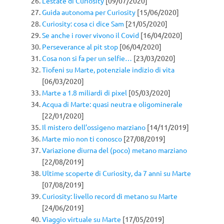
L’estate di Curiosity
[09/07/2020]
Guida autonoma per Curiosity
[15/06/2020]
Curiosity: cosa ci dice Sam
[21/05/2020]
Se anche i rover vivono il Covid
[16/04/2020]
Perseverance al pit stop
[06/04/2020]
Cosa non si fa per un selfie…
[23/03/2020]
Tiofeni su Marte, potenziale indizio di vita
[06/03/2020]
Marte a 1.8 miliardi di pixel
[05/03/2020]
Acqua di Marte: quasi neutra e oligominerale
[22/01/2020]
Il mistero dell’ossigeno marziano
[14/11/2019]
Marte mio non ti conosco
[27/08/2019]
Variazione diurna del (poco) metano marziano
[22/08/2019]
Ultime scoperte di Curiosity, da 7 anni su Marte
[07/08/2019]
Curiosity: livello record di metano su Marte
[24/06/2019]
Viaggio virtuale su Marte
[17/05/2019]