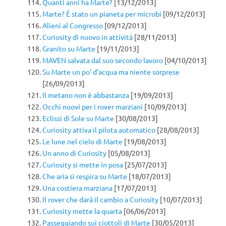
Quanti anni ha Marte?
[13/12/2013]
Marte? È stato un pianeta per microbi
[09/12/2013]
Alieni al Congresso
[09/12/2013]
Curiosity di nuovo in attività
[28/11/2013]
Granito su Marte
[19/11/2013]
MAVEN salvata dal suo secondo lavoro
[04/10/2013]
Su Marte un po’ d’acqua ma niente sorprese
[26/09/2013]
Il metano non è abbastanza
[19/09/2013]
Occhi nuovi per i rover marziani
[10/09/2013]
Eclissi di Sole su Marte
[30/08/2013]
Curiosity attiva il pilota automatico
[28/08/2013]
Le lune nel cielo di Marte
[19/08/2013]
Un anno di Curiosity
[05/08/2013]
Curiosity si mette in posa
[25/07/2013]
Che aria si respira su Marte
[18/07/2013]
Una costiera marziana
[17/07/2013]
Il rover che darà il cambio a Curiosity
[10/07/2013]
Curiosity mette la quarta
[06/06/2013]
Passeggiando sui ciottoli di Marte
[30/05/2013]