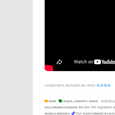
LICENZA PER IL RIUTILIZZO DEL TESTO:
,
,
Articolo 
NEWS
ACQUA
CURIOSITY
MARTE
del sito. Per segnalare al
SULLA PAGINA FACEBOOK
.
Doi:
MODULO DEDICATO
10.20371/INAF/2724-2641