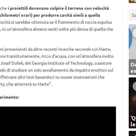
o che
i proiettili dovevano colpire il terreno con velocità
S
chilometri orari) per produrre cavità simili a quella
locità si sarebbe ottenuta se il frammento di roccia espulsa
o, in un’atmosfera almeno venti volte più densa di quella che
oni provenienti da altre recenti ricerche secondo cui Marte,
eno transitoriamente, ricco d’acqua, con un’atmosfera molto
e Josef Dufek, del Georgia Institute of Technology, coautore
Da
grado di studiare un solo avvallamento da impatto eruttivo sul
e
effetuare altri test basandoci su nuove osservazioni che
ity, che atterrerà su Marte”.
perimento:
‘Q
l