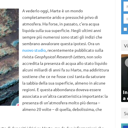
A vederlo oggi, Marte è un mondo
completamente arido e pressoché privo di
atmosfera. Ma forse, in passato, c’era acqua
liquida sulla sua superficie. Negli ultimi anni
sempre più numerosi sono stati gli indizi che
sembrano avvalorare questa ipotesi. Ora un
V
nuovo studio
, recentemente pubblicato sulla
rivista
Geophysical Research Letters
, non solo
accredita la presenza di acqua allo stato liquido
alcuni miliardi di anni fa su Marte, ma addirittura
sostiene che ce ne fosse così tanta da saturare
la sabbia della sua superficie, almeno in alcune
regioni. E questa abbondanza doveva essere
In
associata a un’altra caratteristica importante: la
a 
presenza di un’atmosfera molto più densa –
almeno 20 volte – di quella, debolissima, che
S