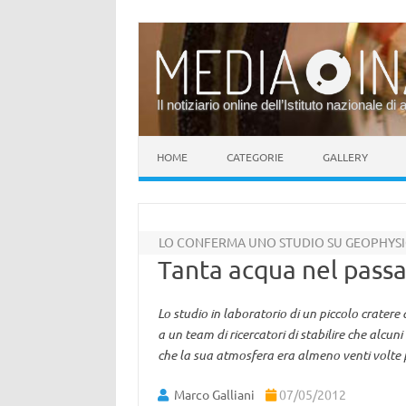
Il notiziario online dell’Istituto nazionale di 
Vai al contenuto
HOME
CATEGORIE
GALLERY
LO CONFERMA UNO STUDIO SU GEOPHYSI
Tanta acqua nel passa
Lo studio in laboratorio di un piccolo crater
a un team di ricercatori di stabilire che alcun
che la sua atmosfera era almeno venti volte 
Marco Galliani
07/05/2012