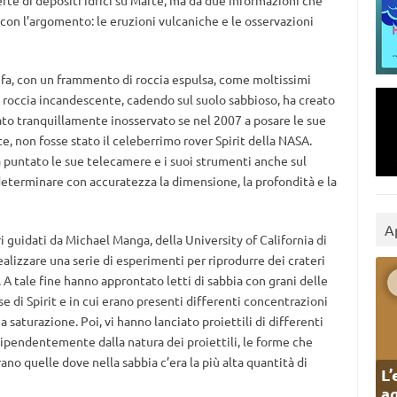
rte di depositi idrici su Marte, ma da due informazioni che
on l’argomento: le eruzioni vulcaniche e le osservazioni
i fa, con un frammento di roccia espulsa, come moltissimi
a roccia incandescente, cadendo sul suolo sabbioso, ha creato
to tranquillamente inosservato se nel 2007 a posare le sue
, non fosse stato il celeberrimo rover Spirit della NASA.
a puntato le sue telecamere e i suoi strumenti anche sul
eterminare con accuratezza la dimensione, la profondità e la
A
i guidati da Michael Manga, della University of California di
ealizzare una serie di esperimenti per riprodurre dei crateri
A tale fine hanno approntato letti di sabbia con grani delle
se di Spirit e in cui erano presenti differenti concentrazioni
 a saturazione. Poi, vi hanno lanciato proiettili di differenti
ndipendentemente dalla natura dei proiettili, le forme che
no quelle dove nella sabbia c’era la più alta quantità di
L’
ag