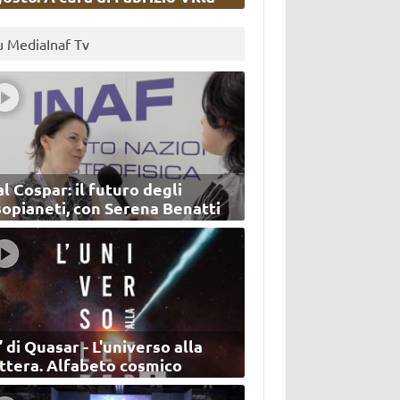
u MediaInaf Tv
l Cospar: il futuro degli
sopianeti, con Serena Benatti
’ di Quasar - L'universo alla
ettera. Alfabeto cosmico