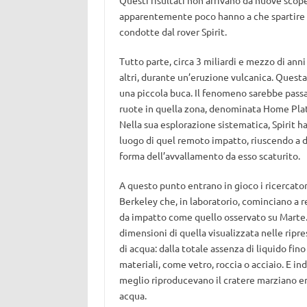
Questi risultati non arrivano da nuove scope
apparentemente poco hanno a che spartire c
condotte dal rover Spirit.
Tutto parte, circa 3 miliardi e mezzo di ann
altri, durante un’eruzione vulcanica. Quest
una piccola buca. Il fenomeno sarebbe passa
ruote in quella zona, denominata Home Plate
Nella sua esplorazione sistematica, Spirit h
luogo di quel remoto impatto, riuscendo a d
forma dell’avvallamento da esso scaturito.
A questo punto entrano in gioco i ricercator
Berkeley che, in laboratorio, cominciano a r
da impatto come quello osservato su Marte. 
dimensioni di quella visualizzata nelle ripre
di acqua: dalla totale assenza di liquido fino
materiali, come vetro, roccia o acciaio. E i
meglio riproducevano il cratere marziano era
acqua.