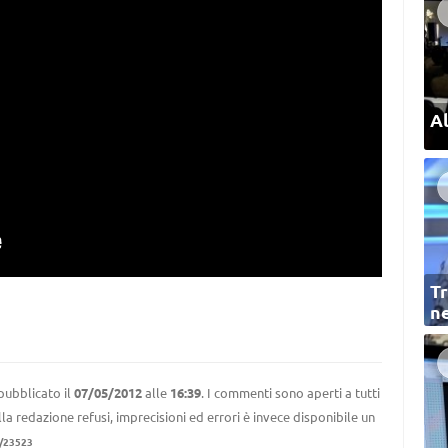
Al
Tr
ne
pubblicato il
07/05/2012
alle
16:39
. I commenti sono aperti a tutti
la redazione refusi, imprecisioni ed errori è invece disponibile un
/23523