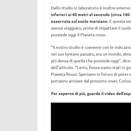
Dallo studio in laboratorio è inoltre emers
inferiori ai 40 metri al secondo (circa 140 
osservata sul suolo marziano
. E questa ve
avesse viaggiato, prima di impattare il suol
possiede oggi il Pianeta rosso.
“Il nostro studio è coerente con le indicazi
nel suo lontano passato, era un mondo, alm
più densa di quella che possiede oggi”, dic
dell’articolo. “Certo, finora siamo stati in 
Pianeta Rosso. Speriamo in futuro di poter 
potranno arrivare dal prossimo rover, Curios
Per saperne di più, guarda il video dell’es