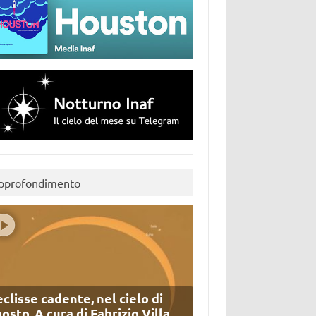
pprofondimento
eclisse cadente, nel cielo di
osto. A cura di Fabrizio Villa