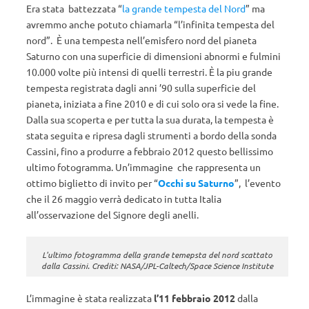
Era stata battezzata “
la grande tempesta del Nord
” ma
avremmo anche potuto chiamarla “l’infinita tempesta del
nord”. È una tempesta nell’emisfero nord del pianeta
Saturno con una superficie di dimensioni abnormi e fulmini
10.000 volte più intensi di quelli terrestri. È la piu grande
tempesta registrata dagli anni ’90 sulla superficie del
pianeta, iniziata a fine 2010 e di cui solo ora si vede la fine.
Dalla sua scoperta e per tutta la sua durata, la tempesta è
stata seguita e ripresa dagli strumenti a bordo della sonda
Cassini, fino a produrre a febbraio 2012 questo bellissimo
ultimo fotogramma. Un’immagine che rappresenta un
ottimo biglietto di invito per “
Occhi su Saturno
”, l’evento
che il 26 maggio verrà dedicato in tutta Italia
all’osservazione del Signore degli anelli.
L'ultimo fotogramma della grande temepsta del nord scattato
dalla Cassini. Crediti: NASA/JPL-Caltech/Space Science Institute
L’immagine è stata realizzata
l’11 febbraio 2012
dalla