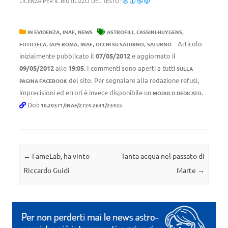
LICENZA PER IL RIUTILIZZO DEL TESTO:
,
,
,
,
IN EVIDENZA
INAF
NEWS
ASTROFILI
CASSINI-HUYGENS
,
,
,
,
Articolo
FOTOTECA
IAPS ROMA
INAF
OCCHI SU SATURNO
SATURNO
inizialmente pubblicato il
07/05/2012
e aggiornato il
09/05/2012
alle
19:05
. I commenti sono aperti a tutti
SULLA
del sito. Per segnalare alla redazione refusi,
PAGINA FACEBOOK
imprecisioni ed errori è invece disponibile un
.
MODULO DEDICATO
Doi:
10.20371/INAF/2724-2641/23435
Navigazione articolo
←
FameLab, ha vinto
Tanta acqua nel passato di
Riccardo Guidi
Marte
→