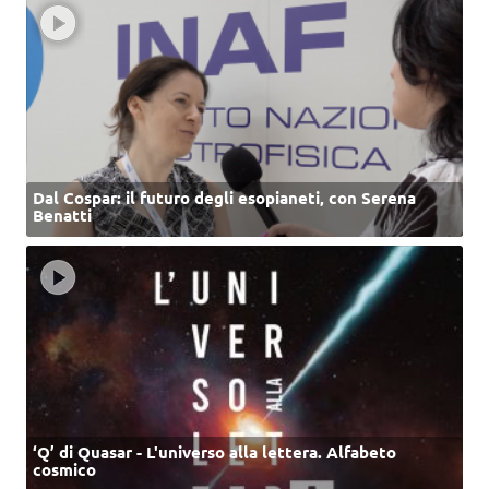
Dal Cospar: il futuro degli esopianeti, con Serena
Benatti
‘Q’ di Quasar - L'universo alla lettera. Alfabeto
cosmico