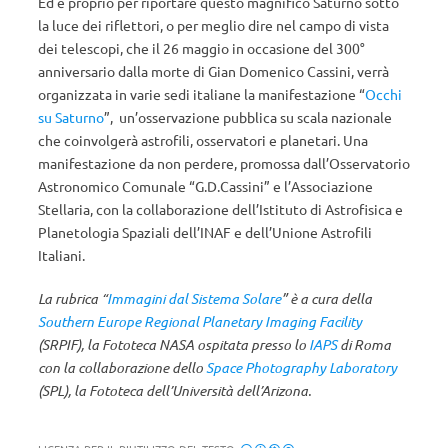
Ed è proprio per riportare questo magnifico Saturno sotto
la luce dei riflettori, o per meglio dire nel campo di vista
dei telescopi, che il 26 maggio in occasione del 300°
anniversario dalla morte di Gian Domenico Cassini, verrà
organizzata in varie sedi italiane la manifestazione “
Occhi
su Saturno
”, un’osservazione pubblica su scala nazionale
che coinvolgerà astrofili, osservatori e planetari. Una
manifestazione da non perdere, promossa dall’Osservatorio
Astronomico Comunale “G.D.Cassini” e l’Associazione
Stellaria, con la collaborazione dell’Istituto di Astrofisica e
Planetologia Spaziali dell’INAF e dell’Unione Astrofili
Italiani.
La rubrica “
Immagini dal Sistema Solare
”
è a cura della
Southern Europe Regional Planetary Imaging Facility
(SRPIF), la Fototeca NASA ospitata presso lo
IAPS
di Roma
con la collaborazione dello
Space Photography Laboratory
(SPL), la Fototeca dell’Università dell’Arizona.