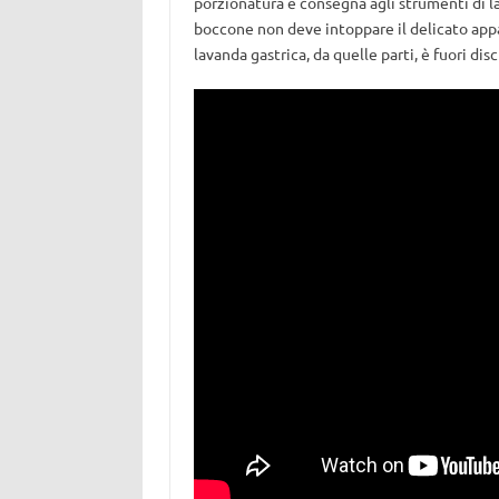
porzionatura e consegna agli strumenti di la
boccone non deve intoppare il delicato app
lavanda gastrica, da quelle parti, è fuori dis