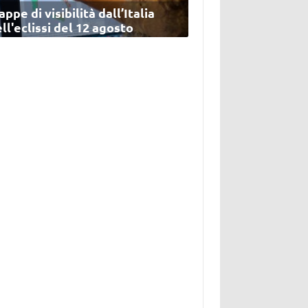
ppe di visibilità dall’Italia
ll'eclissi del 12 agosto