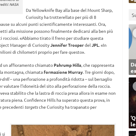
rediti: NASA
Da Yellowknife Bay alla base del Mount Sharp,
S
Curiosity ha trotterellato per più di 8
pause su alcuni punti scientificamente interessanti. Ora,
etti alla missione possono finalmente dedicarsi alla ben più
i rocciosi. «Abbiamo tirato il freno per studiare questa
roject Manager di Curiosity
Jennifer Trosper
del
JPL
. «In
milioni di chilometri proprio per fare questo».
Da
 ad un affioramento chiamato
Pahrump Hills
, che rappresenta
e
ella montagna, chiamata
formazione Murray
. Tre giorni dopo,
-drill
– una perforazione a profondità ridotta – sul bersaglio
er valutare l’idoneità del sito alla perforazione della roccia.
eva stabilito che la lastra di roccia presa allora in esame non
ratura piena. Confidence Hills ha superato questa prova, in
re precedenti
targets
che Curiosity ha trapanato per
‘Q
l
 si