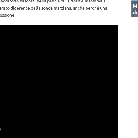
boratorio nascosti nella pancia di Curiosity. Insomma, il
Ma
arato digerente della sonda marziana, anche perché una
de
cussione.