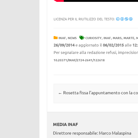
LICENZA PER IL RIUTILIZZO DEL TESTO:
,
,
,
,
,
INAF
NEWS
CURIOSITY
INAF
MARS
MARTE
26/09/2014
e aggiornato il
06/02/2015
alle
12
Per segnalare alla redazione refusi, imprecision
10.20371/INAF/2724-2641/122618
Navigazione articolo
←
Rosetta fissa l’appuntamento con la c
MEDIA INAF
Direttore responsabile: Marco Malaspina