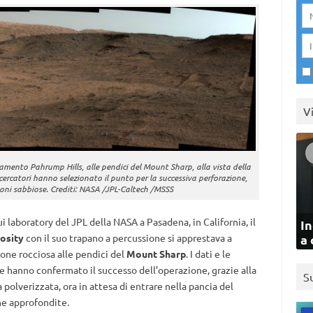
V
ramento Pahrump Hills, alle pendici del Mount Sharp, alla vista della
ercatori hanno selezionato il punto per la successiva perforazione,
ioni sabbiose. Crediti: NASA /JPL-Caltech /MSSS
i laboratory del JPL della NASA a Pasadena, in California, il
In
iosity
con il suo trapano a percussione si apprestava a
a 
one rocciosa alle pendici del
Mount Sharp
. I dati e le
e hanno confermato il successo dell’operazione, grazie alla
S
polverizzata, ora in attesa di entrare nella pancia del
he approfondite.