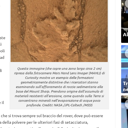
l
Al
ste
i
oli
 ad
Questa immagine (che copre una zona larga circa 2 cm)
di
ripresa dalla fotocamera Mars Hand Lens Imager (MAHLI) di
Curiosity mostra un esempio delle formazioni
Tr
geometricamente distintive che i ricercatori stanno
esaminando sull’affioramento di roccia sedimentaria alla
ne
base del Mount Sharp. Prendono origine dall’accumulo di
materiali resistenti all’erosione, come quando sulla Terra si
concentrano minerali nell’evaporazione di acque poco
 il
profonde. Crediti: NASA /JPL-Caltech /MSSS
che si trova sempre sul braccio del rover, dove può essere
ella polvere per le ulteriori fasi di setacciatura,