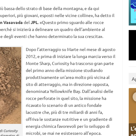
iù bassa dello strato di base della montagna, e da qui
periori, più giovani, esposti nelle vicine colline», ha detto il
n Vasavada
del
JPL
. «Questo primo sguardo alle rocce
erché si inizierà a delineare un quadro dell’ambiente al
 degli eventi che hanno determinato la sua crescita».
Dopo l’atterraggio su Marte nel mese di agosto
2012, e prima di iniziare la lunga marcia verso il
Monte Sharp, Curiosity ha trascorso gran parte
del primo anno della missione studiando
produttivamente un’area molto più vicina al
A
sito di atterraggio, ma in direzione opposta,
denominata Yellowknife Bay. Dall’analisi delle
rocce perforate in quel sito, la missione ha
ricavato lo scenario di un antico fondale
lacustre che, più di tre miliardi di anni fa,
offriva le sostanze nutritive e un gradiente di
energia chimica favorevoli per lo sviluppo di
L’
i Curiosity
microbi, se mai ne esistessero all’epoca.
ag
 diametro di