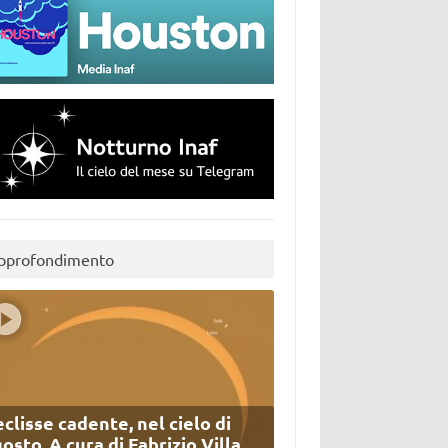
pprofondimento
eclisse cadente, nel cielo di
osto. A cura di Fabrizio Villa