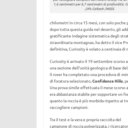
1,6 centimetri per 6,7 centimetri di profondità. C
/JPL-Caltech /MSSS
chilometri in circa 15 mesi, con solo poche 
dopo tutta questa guida nel deserto, gli add
gratificante indagine sistematica degli strat
straordinaria montagna», ha detto il vice P
definitiva, Curiosity è volato a centinaia di 
Curiosity è arrivato il 19 settembre scorso
una sezione dell’unità geologica di base d
il rover ha completato una procedura di
mini
di foratura selezionato,
Confidence Hills
, p
Una prova simile effettuata il mese scorso av
era abbastanza stabile per sopportare un fo
quanto la roccia è più morbida rispetto ai t
raccogliere campioni.
Tra il test e la vera e propria raccolta del
campione di roccia polverizzata, i ricercatori