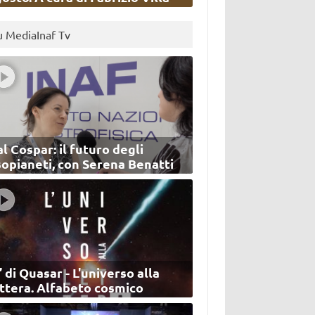
u MediaInaf Tv
l Cospar: il futuro degli
sopianeti, con Serena Benatti
’ di Quasar - L'universo alla
ettera. Alfabeto cosmico