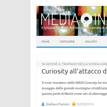
Il notiziario online dell’Istituto nazionale di 
Vai al contenuto
HOME
CATEGORIE
GALLERY
IN AZIONE IL TRAPANO DELLA SONDA MA
Curiosity all’attacco 
Il rover marziano della NASA Curiosity ha triv
assaggio della grande montagna stratificata il
questa parte di Marte come sito di atterraggi
Stefano Parisini
26/09/2014