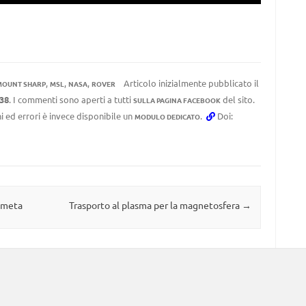
,
,
,
Articolo inizialmente pubblicato il
MOUNT SHARP
MSL
NASA
ROVER
:38
. I commenti sono aperti a tutti
del sito.
SULLA PAGINA FACEBOOK
i ed errori è invece disponibile un
.
Doi:
MODULO DEDICATO
ometa
Trasporto al plasma per la magnetosfera
→