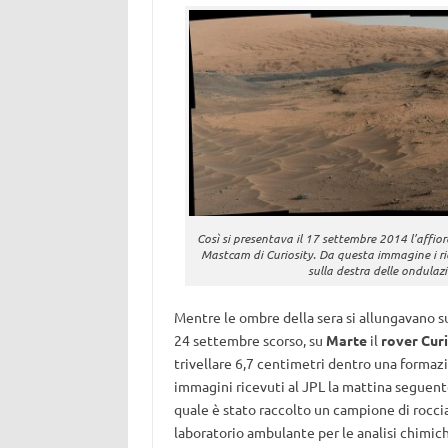
Così si presentava il 17 settembre 2014 l’affio
Mastcam di Curiosity. Da questa immagine i ric
sulla destra delle ondulaz
Mentre le ombre della sera si allungavano su
24 settembre scorso, su
Marte
il
rover Cur
trivellare 6,7 centimetri dentro una formazi
immagini ricevuti al JPL la mattina seguent
quale è stato raccolto un campione di roccia 
laboratorio ambulante per le analisi chimic