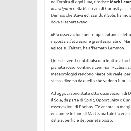
nell’orbita di ogni luna, riferisce
Mark Lem
investigator
della Mastcam di Curiosity. La 
Deimos che stava eclissando il Sole, hanno s
dove si aspettavano.
«Più osservazioni nel tempo aiutano a defini
risposta all’attrazione gravitazionale di Mar
agisce sull’altra», ha affermato Lemmon.
Questi eventi contribuiscono inoltre a farc
pianeta rosso, continua Lemmon: «Eclissi, a
meteorologici rendono Marte più reale, per
stesso diverso da quello che vedono fuori; no
Ad oggi, ci sono state otto osservazioni di D
il Sole, da parte di Spirit, Opportunity o Cur
osservazioni di Phobos. C’è ancora un margin
entrambe le lune di Marte, ma tale incertezz
dalla superficie del pianeta posso.