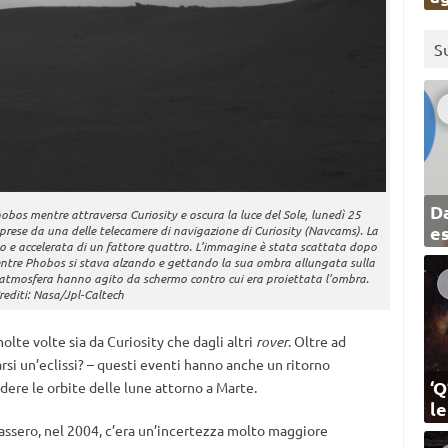
S
Da
bos mentre attraversa Curiosity e oscura la luce del Sole, lunedì 25
e
prese da una delle telecamere di navigazione di Curiosity (Navcams). La
o e accelerata di un fattore quattro. L’immagine è stata scattata dopo
 mentre Phobos si stava alzando e gettando la sua ombra allungata sulla
ll’atmosfera hanno agito da schermo contro cui era proiettata l’ombra.
rediti: Nasa/Jpl-Caltech
molte volte sia da Curiosity che dagli altri
rover
. Oltre ad
si un’eclissi? – questi eventi hanno anche un ritorno
‘Q
ndere le orbite delle lune attorno a Marte.
l
cassero, nel 2004, c’era un’incertezza molto maggiore