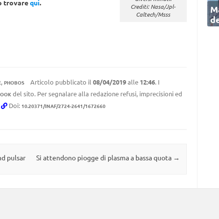
no trovare
qui
.
Crediti: Nasa/Jpl-
Ma
Caltech/Msss
de
,
Articolo pubblicato il
08/04/2019
alle
12:46
. I
E
PHOBOS
del sito. Per segnalare alla redazione refusi, imprecisioni ed
BOOK
.
Doi:
10.20371/INAF/2724-2641/1672660
nd pulsar
Si attendono piogge di plasma a bassa quota
→