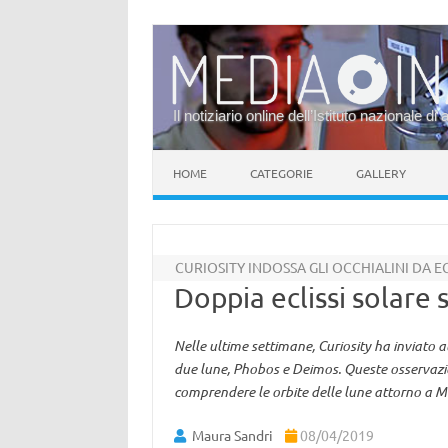
Il notiziario online dell’Istituto nazionale di 
Vai al contenuto
HOME
CATEGORIE
GALLERY
CURIOSITY INDOSSA GLI OCCHIALINI DA EC
Doppia eclissi solare
Nelle ultime settimane, Curiosity ha inviato a
due lune, Phobos e Deimos. Queste osservazio
comprendere le orbite delle lune attorno a M
Maura Sandri
08/04/2019