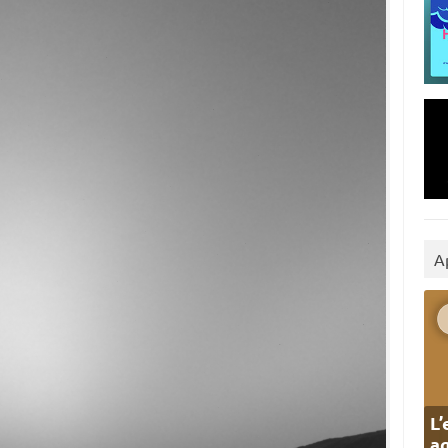
A
L’
ag