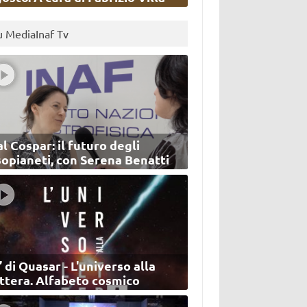
u MediaInaf Tv
l Cospar: il futuro degli
sopianeti, con Serena Benatti
’ di Quasar - L'universo alla
ettera. Alfabeto cosmico