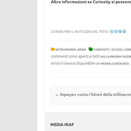
Altre informazioni su Curiosity si posso
LICENZA PER IL RIUTILIZZO DEL TESTO:
,
,
,
ASTRONOMIA
NEWS
CURIOSITY
ECLISSI
LUN
commenti sono aperti a tutti
SULLA PAGINA FACE
errori è invece disponibile un
MODULO DEDICATO
Navigazione articolo
←
Aqueye+ conta i fotoni della milliseco
MEDIA INAF