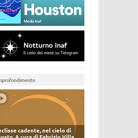
pprofondimento
eclisse cadente, nel cielo di
osto. A cura di Fabrizio Villa