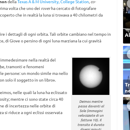
mon
della
Texas A & M University, College Station
,
co-
prima volta che uno dei
rover
ha cercato di fotografare
coperto che in realtà la luna si trovava a 40 chilometri da
Al
re i dettagli di ogni orbita. Tali orbite cambiano nel tempo in
te, di Giove o persino di ogni luna marziana la cui gravità
i immedesimare nella realtà del
lbe, tramonti e fenomeni
 le persone: un mondo simile ma nello
n solo il soggetto in un libro».
Tr
ne
eimos, nelle quali la luna ha eclissato
iosity; mentre ci sono state circa 40
Deimos mentre
e di incertezza nelle orbite di
passa davanti al
Sole (immagini
a si riduce a ogni eclissi osservata
velocizzate di un
fattore 10). Il
transito è durato
diversi minuti.