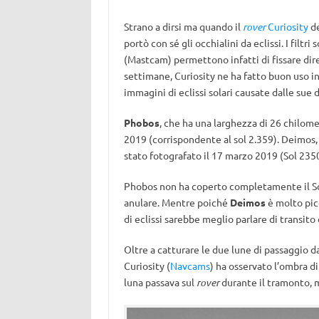
Strano a dirsi ma quando il
rover
Curiosity
de
portò con sé gli occhialini da eclissi. I filtri 
(Mastcam) permettono infatti di fissare dir
settimane, Curiosity ne ha fatto buon uso i
immagini di eclissi solari causate dalle sue 
Phobos
, che ha una larghezza di 26 chilome
2019 (corrispondente al sol 2.359). Deimos, 
stato fotografato il 17 marzo 2019 (Sol 2350
Phobos non ha coperto completamente il Sole
anulare. Mentre poiché
Deimos
è molto picc
di eclissi sarebbe meglio parlare di transito 
Oltre a catturare le due lune di passaggio d
Curiosity (
Navcams
) ha osservato l’ombra d
luna passava sul
rover
durante il tramonto,