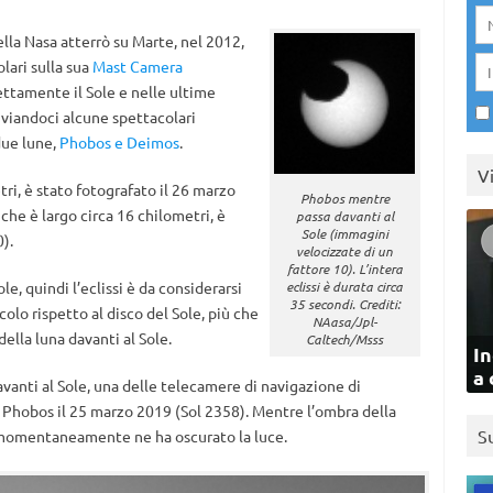
lla Nasa atterrò su Marte, nel 2012,
solari sulla sua
Mast Camera
ettamente il Sole e nelle ultime
nviandoci alcune spettacolari
due lune,
Phobos e Deimos
.
V
tri, è stato fotografato il 26 marzo
Phobos mentre
che è largo circa 16 chilometri, è
passa davanti al
Sole (immagini
).
velocizzate di un
fattore 10). L’intera
, quindi l’eclissi è da considerarsi
eclissi è durata circa
35 secondi. Crediti:
olo rispetto al disco del Sole, più che
NAasa/Jpl-
della luna davanti al Sole.
Caltech/Msss
In
a 
avanti al Sole, una delle telecamere di navigazione di
i Phobos il 25 marzo 2019 (Sol 2358). Mentre l’ombra della
S
 momentaneamente ne ha oscurato la luce.