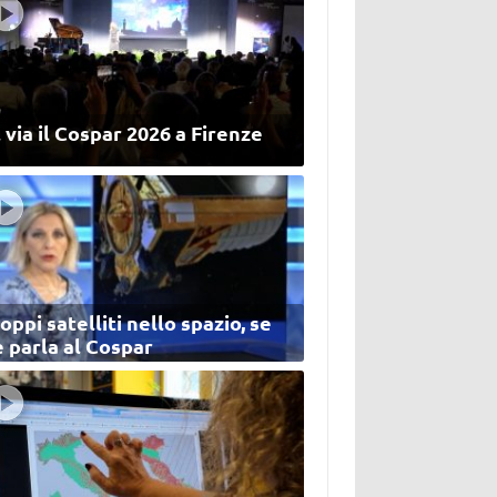
 via il Cospar 2026 a Firenze
oppi satelliti nello spazio, se
 parla al Cospar