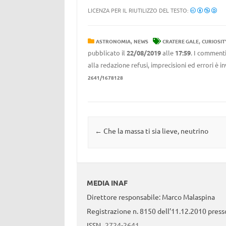
LICENZA PER IL RIUTILIZZO DEL TESTO:
,
,
ASTRONOMIA
NEWS
CRATERE GALE
CURIOSIT
pubblicato il
22/08/2019
alle
17:59
. I commenti
alla redazione refusi, imprecisioni ed errori è 
2641/1678128
Navigazione articolo
←
Che la massa ti sia lieve, neutrino
MEDIA INAF
Direttore responsabile: Marco Malaspina
Registrazione n. 8150 dell’11.12.2010 presso
ISSN
2724-2641