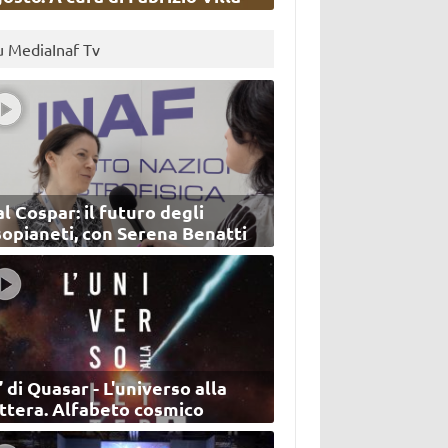
u MediaInaf Tv
l Cospar: il futuro degli
sopianeti, con Serena Benatti
’ di Quasar - L'universo alla
ettera. Alfabeto cosmico