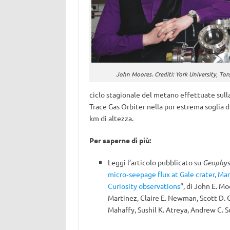
John Moores. Crediti: York University, To
ciclo stagionale del metano effettuate sull
Trace Gas Orbiter nella pur estrema soglia di 
km di altezza.
Per saperne di più:
Leggi l’articolo pubblicato su
Geophysi
micro‐seepage flux at Gale crater, Ma
Curiosity observations
“, di John E. M
Martinez, Claire E. Newman, Scott D. 
Mahaffy, Sushil K. Atreya, Andrew C. 