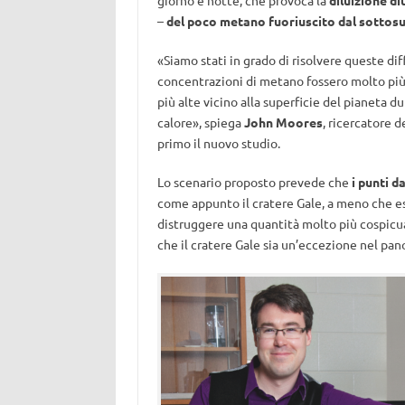
giorno e notte, che provoca la
diluizione d
–
del poco metano fuoriuscito dal sottosuo
«Siamo stati in grado di risolvere queste d
concentrazioni di metano fossero molto più 
più alte vicino alla superficie del pianeta d
calore», spiega
John Moores
, ricercatore d
primo il nuovo studio.
Lo scenario proposto prevede che
i punti d
come appunto il cratere Gale, a meno che es
distruggere una quantità molto più cospicua
che il cratere Gale sia un’eccezione nel pa