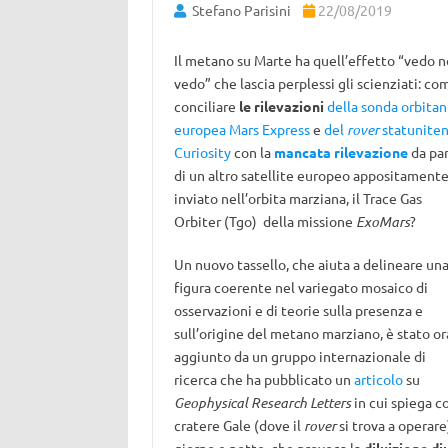
Stefano Parisini
22/08/2019
Il metano su Marte ha quell’effetto “vedo 
vedo” che lascia perplessi gli scienziati: co
conciliare
le rilevazioni
della sonda orbitan
europea Mars Express
e
del
rover
statunite
Curiosity
con la
mancata rilevazione
da pa
di un altro satellite europeo appositament
inviato nell’orbita marziana, il Trace Gas
Orbiter (Tgo) della missione
ExoMars
?
Un nuovo tassello, che aiuta a delineare un
figura coerente nel variegato mosaico di
osservazioni e di teorie sulla presenza e
sull’origine del metano marziano, è stato or
aggiunto da un gruppo internazionale di
ricerca che ha pubblicato un
articolo
su
Geophysical Research Letters
in cui spiega 
cratere Gale (dove il
rover
si trova a operare