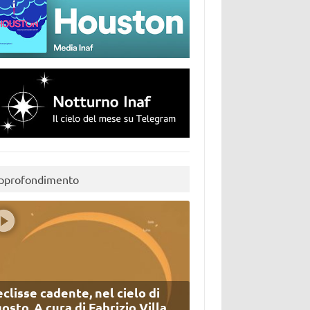
pprofondimento
eclisse cadente, nel cielo di
osto. A cura di Fabrizio Villa