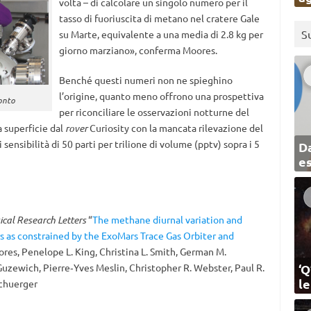
volta – di calcolare un singolo numero per il
tasso di fuoriuscita di metano nel cratere Gale
S
su Marte, equivalente a una media di 2.8 kg per
giorno marziano», conferma Moores.
Benché questi numeri non ne spieghino
l’origine, quanto meno offrono una prospettiva
ronto
per riconciliare le osservazioni notturne del
a superficie dal
rover
Curiosity con la mancata rilevazione del
sensibilità di 50 parti per trilione di volume (pptv) sopra i 5
Da
e
cal Research Letters
“
The methane diurnal variation and
rs as constrained by the ExoMars Trace Gas Orbiter and
oores, Penelope L. King, Christina L. Smith, German M.
‘Q
Guzewich, Pierre‐Yves Meslin, Christopher R. Webster, Paul R.
l
Schuerger