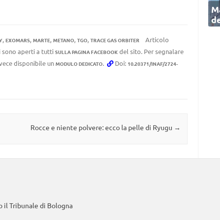
Ma
de
,
,
,
,
,
Articolo
Y
EXOMARS
MARTE
METANO
TGO
TRACE GAS ORBITER
 sono aperti a tutti
del sito. Per segnalare
SULLA PAGINA FACEBOOK
invece disponibile un
.
Doi:
MODULO DEDICATO
10.20371/INAF/2724-
Rocce e niente polvere: ecco la pelle di Ryugu
→
 il Tribunale di Bologna