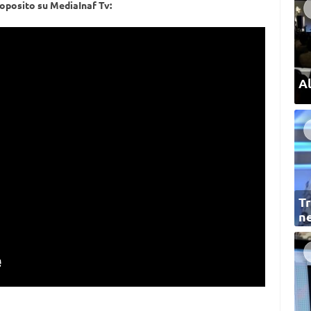
roposito su MediaInaf Tv:
Al
Tr
ne