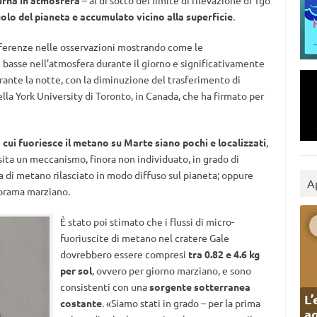
iurna in atmosfera
– al di sotto del limite di rilevazione di Tgo
lo del pianeta e accumulato vicino alla superficie
.
ifferenze nelle osservazioni mostrando come le
basse nell’atmosfera durante il giorno e significativamente
urante la notte, con la diminuzione del trasferimento di
ella York University di Toronto, in Canada, che ha firmato per
a cui fuoriesce il metano su Marte siano pochi e localizzati
,
ita un meccanismo, finora non individuato, in grado di
 di metano rilasciato in modo diffuso sul pianeta; oppure
A
norama marziano.
È stato poi stimato che i flussi di micro-
fuoriuscite di metano nel cratere Gale
dovrebbero essere compresi
tra 0.82 e 4.6 kg
per sol
, ovvero per giorno marziano, e sono
consistenti con una
sorgente sotterranea
L’
costante
. «Siamo stati in grado – per la prima
ag