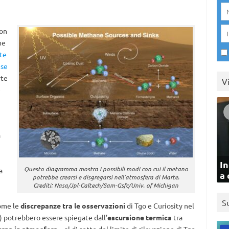
non
me
te
nse
rte
V
e
a
In
Questo diagramma mostra i possibili modi con cui il metano
a
a 
potrebbe crearsi e disgregarsi nell’atmosfera di Marte.
Crediti: Nasa/Jpl-Caltech/Sam-Gsfc/Univ. of Michigan
S
come le
discrepanze tra le osservazioni
di Tgo e Curiosity nel
) potrebbero essere spiegate dall’
escursione termica
tra