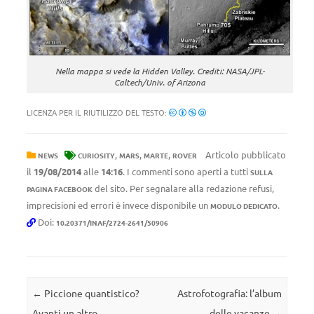
Nella mappa si vede la Hidden Valley. Crediti: NASA/JPL-
Caltech/Univ. of Arizona
LICENZA PER IL RIUTILIZZO DEL TESTO:
,
,
,
Articolo pubblicato
NEWS
CURIOSITY
MARS
MARTE
ROVER
il
19/08/2014
alle
14:16
. I commenti sono aperti a tutti
SULLA
del sito. Per segnalare alla redazione refusi,
PAGINA FACEBOOK
imprecisioni ed errori è invece disponibile un
.
MODULO DEDICATO
Doi:
10.20371/INAF/2724-2641/50906
Navigazione articolo
←
Piccione quantistico?
Astrofotografia: l’album
Avanti un altro
delle vacanze
→