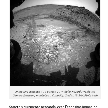
Immagine scattata il 14 agosto 2014 dalla Hazard Avoidance
Camera (Hazcam) montata su Curiosity. Crediti: NASA/JPL-Caltech
Starete sicuramente pensando, ecco l’ennesima immagine