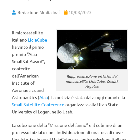
Redazione Media Inaf
10/08/2023
Il microsatellite
italiano
LiciaCube
ha vinto il primo
premio “Aiaa
SmallSat Award”,
conferito
dall’American
Rappresentazione artistica del
nanosatellite LiciaCube. Crediti:
Institute of
Argotec
Aeronautics and
Astronautics (
Aiaa
). La notizia è stata data oggi durante la
Small Satellite Conference
organizzata alla Utah State
University di Logan, nello Utah.
La selezione della “Missione dell’anno” è il culmine di un
processo iniziato con l’individuazione di una rosa di nove
finaliste, tra le quali LiciaCube era l’unica missione italiana,