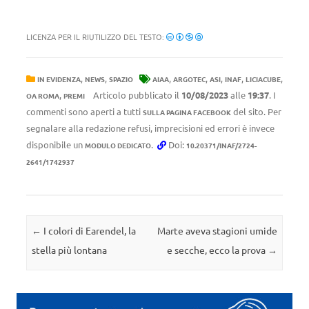
LICENZA PER IL RIUTILIZZO DEL TESTO:
,
,
,
,
,
,
,
IN EVIDENZA
NEWS
SPAZIO
AIAA
ARGOTEC
ASI
INAF
LICIACUBE
,
Articolo pubblicato il
10/08/2023
alle
19:37
. I
OA ROMA
PREMI
commenti sono aperti a tutti
del sito. Per
SULLA PAGINA FACEBOOK
segnalare alla redazione refusi, imprecisioni ed errori è invece
disponibile un
.
Doi:
MODULO DEDICATO
10.20371/INAF/2724-
2641/1742937
Navigazione articolo
←
I colori di Earendel, la
Marte aveva stagioni umide
stella più lontana
e secche, ecco la prova
→