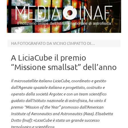
Il notiziario online dell’Istituto nazionale di astrofisica
Vai al contenuto
HA FOTOGRAFATO DA VICINO L’IMPATTO DI DART CON L’ASTEROIDE DIMORPHOS
A LiciaCube il premio
“Missione smallsat” dell’anno
Il microsatellite italiano LiciaCube, coordinato e gestito
dall'Agenzia spaziale italiana e progettato, costruito e
operato dalla società Argotec e con un team scientifico
guidato dall’Istituto nazionale di astrofisica, ha vinto il
premio “Mission of the Year” promosso dall'American
Institute of Aeronautics and Astronautics (Aiaa). Elisabetta
Dotto (Inaf): «LiciaCube è stata un grande successo
tecnologico e scientifico»