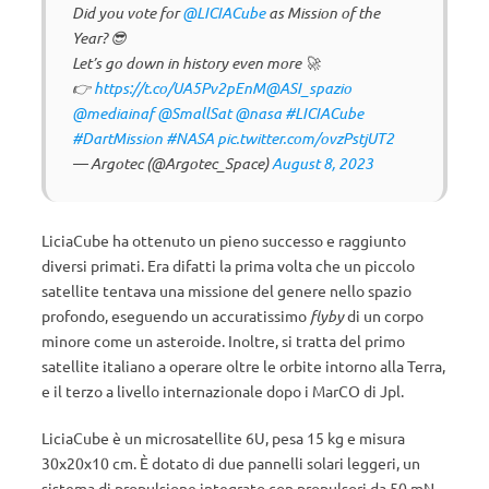
Did you vote for
@LICIACube
as Mission of the
Year? 😎
Let’s go down in history even more 🚀
👉
https://t.co/UA5Pv2pEnM
@ASI_spazio
@mediainaf
@SmallSat
@nasa
#LICIACube
#DartMission
#NASA
pic.twitter.com/ovzPstjUT2
— Argotec (@Argotec_Space)
August 8, 2023
LiciaCube ha ottenuto un pieno successo e raggiunto
diversi primati. Era difatti la prima volta che un piccolo
satellite tentava una missione del genere nello spazio
profondo, eseguendo un accuratissimo
flyby
di un corpo
minore come un asteroide. Inoltre, si tratta del primo
satellite italiano a operare oltre le orbite intorno alla Terra,
e il terzo a livello internazionale dopo i MarCO di Jpl.
LiciaCube è un microsatellite 6U, pesa 15 kg e misura
30x20x10 cm. È dotato di due pannelli solari leggeri, un
sistema di propulsione integrato con propulsori da 50 mN