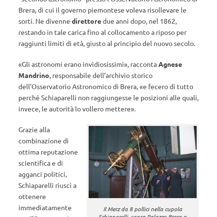
Brera, di cui il governo piemontese voleva risollevare le
sorti. Ne divenne
direttore
due anni dopo, nel 1862,
restando in tale carica fino al collocamento a riposo per
raggiunti limiti di età, giusto al principio del nuovo secolo.
«Gli astronomi erano invidiosissimi», racconta
Agnese
Mandrino
, responsabile dell’archivio storico
dell’Osservatorio Astronomico di Brera, «e fecero di tutto
perché Schiaparelli non raggiungesse le posizioni alle quali,
invece, le autorità lo vollero mettere».
Grazie alla
combinazione di
ottima reputazione
scientifica e di
agganci politici,
Schiaparelli riuscì a
ottenere
immediatamente
Il Merz da 8 pollici nella cupola
Schiaparelli, sopra Palazzo Brera a