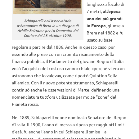
lunghezza focale di
7 metri,
all’epoca
uno dei più grandi
Schiaparelli nell’osservatorio
in Europa
, giunse a
astronomico di Brera in un disegno di
Achille Beltrame per La Domenica del
Brera nel 1882 e fu
Corriere del 28 ottobre 1900.
usato su base
regolare a partire dal 1886. Anche in questo caso, pur
essendo alle prese con un cruento risanamento della
finanza pubblica, il Parlamento del giovane Regno d’Italia
votò l’acquisto del costoso cannocchiale «perché vi era un
astronomo che lo valeva», come riportò Quintino Sella
all’amico. Con il nuovo potente strumento, Schiaparelli
continuò anche le osservazioni di Marte, definendo una
nomenclatura tutt’ora utilizzata per molte “zone” del
Pianeta rosso.
Nel 1889, Schiaparelli venne nominato Senatore del Regno
d’Italia. Il 1900, l’anno di messa a riposo per raggiunti limiti
d’età, fu anche l’anno in cui Schiaparelli smise – a
malincuore – di osservare al telescopio per problemi alla