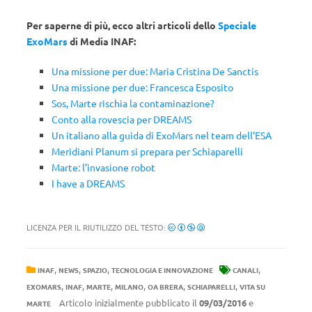
Per saperne di più, ecco altri articoli dello
Speciale
ExoMars
di Media INAF:
Una missione per due: Maria Cristina De Sanctis
Una missione per due: Francesca Esposito
Sos, Marte rischia la contaminazione?
Conto alla rovescia per DREAMS
Un italiano alla guida di ExoMars nel team dell’ESA
Meridiani Planum si prepara per Schiaparelli
Marte: l’invasione robot
I have a DREAMS
LICENZA PER IL RIUTILIZZO DEL TESTO:
,
,
,
,
INAF
NEWS
SPAZIO
TECNOLOGIA E INNOVAZIONE
CANALI
,
,
,
,
,
,
EXOMARS
INAF
MARTE
MILANO
OA BRERA
SCHIAPARELLI
VITA SU
Articolo inizialmente pubblicato il
09/03/2016
e
MARTE