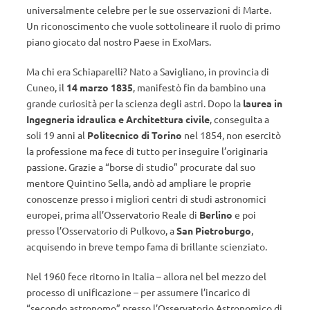
universalmente celebre per le sue osservazioni di Marte.
Un riconoscimento che vuole sottolineare il ruolo di primo
piano giocato dal nostro Paese in ExoMars.
Ma chi era Schiaparelli? Nato a Savigliano, in provincia di
Cuneo, il
14 marzo 1835
, manifestò fin da bambino una
grande curiosità per la scienza degli astri. Dopo la
laurea in
Ingegneria idraulica e Architettura civile
, conseguita a
soli 19 anni al
Politecnico di Torino
nel 1854, non esercitò
la professione ma fece di tutto per inseguire l’originaria
passione. Grazie a “borse di studio” procurate dal suo
mentore Quintino Sella, andò ad ampliare le proprie
conoscenze presso i migliori centri di studi astronomici
europei, prima all’Osservatorio Reale di
Berlino
e poi
presso l’Osservatorio di Pulkovo, a
San Pietroburgo
,
acquisendo in breve tempo fama di brillante scienziato.
Nel 1960 fece ritorno in Italia – allora nel bel mezzo del
processo di unificazione – per assumere l’incarico di
“secondo astronomo” presso l’Osservatorio Astronomico di