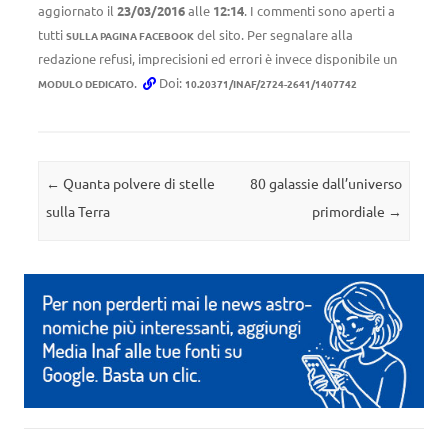
aggiornato il
23/03/2016
alle
12:14
. I commenti sono aperti a
tutti
del sito. Per segnalare alla
SULLA PAGINA FACEBOOK
redazione refusi, imprecisioni ed errori è invece disponibile un
.
Doi:
MODULO DEDICATO
10.20371/INAF/2724-2641/1407742
Navigazione articolo
←
Quanta polvere di stelle
80 galassie dall’universo
sulla Terra
primordiale
→