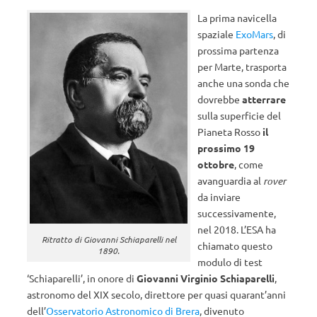
La prima navicella
spaziale
ExoMars
, di
prossima partenza
per Marte, trasporta
anche una sonda che
dovrebbe
atterrare
sulla superficie del
Pianeta Rosso
il
prossimo 19
ottobre
, come
avanguardia al
rover
da inviare
successivamente,
nel 2018. L’ESA ha
Ritratto di Giovanni Schiaparelli nel
chiamato questo
1890.
modulo di test
‘Schiaparelli’, in onore di
Giovanni Virginio Schiaparelli
,
astronomo del XIX secolo, direttore per quasi quarant’anni
dell’
Osservatorio Astronomico di Brera
, divenuto