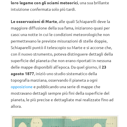
loro legame con gli sciami meteorici
, una sua brillante
intuizione confermata solo più tardi.
Le osservazioni di Marte
, alle quali Schiaparelli deve la
maggiore diffusione della sua fama, iniziarono quasi per
caso: una notte in cui le condizioni meteorologiche non
permettevano le previste misurazioni di stelle doppie,
Schiaparelli puntò il telescopio su Marte e si accorse che,
con il nuovo strumento, poteva distinguere dettagli della
superficie del pianeta che non erano riportati in nessuna
delle mappe disponibili all’epoca. Da quel giorno, il
23
agosto 1877
, iniziò uno studio sistematico della
topografia marziana, osservando il pianeta a ogni
opposizione
e pubblicando una serie di mappe che
mostravano dettagli sempre più fini della superficie del
pianeta, le più precise e dettagliate mai realizzate fino ad
allora.