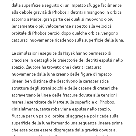
dalla superficie a seguito di un impatto sfugge facilmente
alla debole gravità di Phobos. I detriti rimangono in orbita
attorno a Marte, gran parte dei quali si muovono o più
lentamente o più velocemente rispetto alla velocità
orbitale di Phobos perciò, dopo qualche orbita, vengono
catturati nuovamente ricadendo sulla superficie della luna.
Le simulazioni eseguite da Nayak hanno permesso di
tracciare in dettaglio le traiettorie dei detriti espulsi nello
spazio. L’autore ha trovato che i detriti catturati
nuovamente dalla luna creano delle figure d’impatto
lineari ben distinte che descrivono la caratteristica
struttura degli strani solchi e delle catene di crateri che
attraversano le linee delle fratture dovute alle tensioni
mareali esercitate da Marte sulla superficie di Phobos.
«Inizialmente, tanta roba viene espulsa nello spazio,
fluttua per un paio di orbite, si aggrega e poi ricade sulla
superficie della luna formando una sequenza lineare prima
che essa possa essere disgregata dalla gravità dovuta al