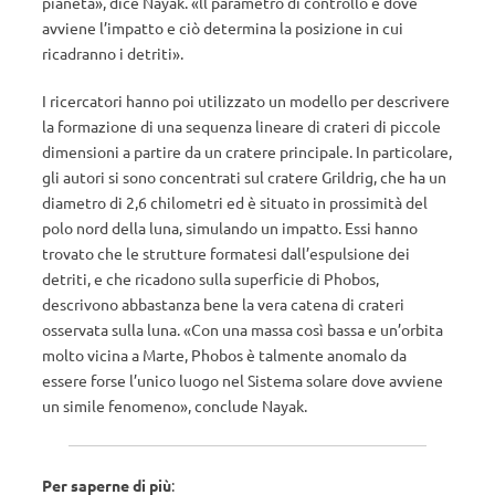
pianeta», dice Nayak. «ll parametro di controllo è dove
avviene l’impatto e ciò determina la posizione in cui
ricadranno i detriti».
I ricercatori hanno poi utilizzato un modello per descrivere
la formazione di una sequenza lineare di crateri di piccole
dimensioni a partire da un cratere principale. In particolare,
gli autori si sono concentrati sul cratere Grildrig, che ha un
diametro di 2,6 chilometri ed è situato in prossimità del
polo nord della luna, simulando un impatto. Essi hanno
trovato che le strutture formatesi dall’espulsione dei
detriti, e che ricadono sulla superficie di Phobos,
descrivono abbastanza bene la vera catena di crateri
osservata sulla luna. «Con una massa così bassa e un’orbita
molto vicina a Marte, Phobos è talmente anomalo da
essere forse l’unico luogo nel Sistema solare dove avviene
un simile fenomeno», conclude Nayak.
Per saperne di più
: