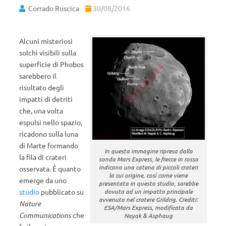
Corrado Ruscica
30/08/2016
Alcuni misteriosi
solchi visibili sulla
superficie di Phobos
sarebbero il
risultato degli
impatti di detriti
che, una volta
espulsi nello spazio,
ricadono sulla luna
di Marte formando
In questa immagine ripresa dalla
la fila di crateri
sonda Mars Express, le frecce in rosso
indicano una catena di piccoli crateri
osservata. È quanto
la cui origine, così come viene
emerge da uno
presentata in questo studio, sarebbe
dovuta ad un impatto principale
studio
pubblicato su
avvenuto nel cratere Grildrig. Crediti:
Nature
ESA/Mars Express, modificata da
Communications
che
Nayak & Asphaug