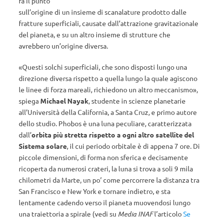
fa il punto
sull’origine di un insieme di scanalature prodotto dalle
fratture superficiali, causate dall’attrazione gravitazionale
del pianeta, e su un altro insieme di strutture che
avrebbero un’origine diversa.
«Questi solchi superficiali, che sono disposti lungo una
direzione diversa rispetto a quella lungo la quale agiscono
le linee di forza mareali, richiedono un altro meccanismo»,
spiega
Michael Nayak
, studente in scienze planetarie
all’Università della California, a Santa Cruz, e primo autore
dello studio. Phobos è una luna peculiare, caratterizzata
dall’
orbita più stretta rispetto a ogni altro satellite del
Sistema solare
, il cui periodo orbitale è di appena 7 ore. Di
piccole dimensioni, di forma non sferica e decisamente
ricoperta da numerosi crateri, la luna si trova a soli 9 mila
chilometri da Marte, un po’ come percorrere la distanza tra
San Francisco e New York e tornare indietro, e sta
lentamente cadendo verso il pianeta muovendosi lungo
una traiettoria a spirale (vedi su
Media INAF
l’articolo
Se