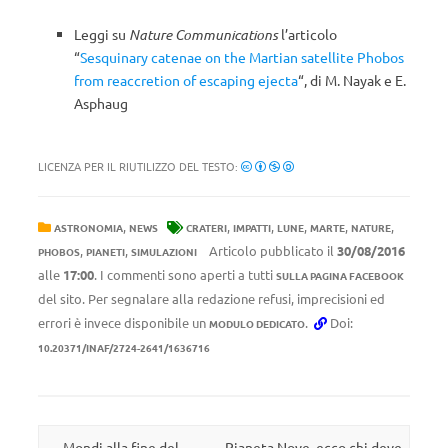
Leggi su
Nature Communications
l’articolo
“
Sesquinary catenae on the Martian satellite Phobos
from reaccretion of escaping ejecta
“, di M. Nayak e E.
Asphaug
LICENZA PER IL RIUTILIZZO DEL TESTO:
,
,
,
,
,
,
ASTRONOMIA
NEWS
CRATERI
IMPATTI
LUNE
MARTE
NATURE
,
,
Articolo pubblicato il
30/08/2016
PHOBOS
PIANETI
SIMULAZIONI
alle
17:00
. I commenti sono aperti a tutti
SULLA PAGINA FACEBOOK
del sito. Per segnalare alla redazione refusi, imprecisioni ed
errori è invece disponibile un
.
Doi:
MODULO DEDICATO
10.20371/INAF/2724-2641/1636716
Navigazione articolo
←
Mondi alla fine del
Pianeta Nove, ecco chi deve