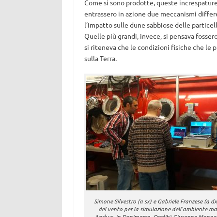
Come si sono prodotte, queste increspature?
entrassero in azione due meccanismi differen
l’impatto sulle dune sabbiose delle particel
Quelle più grandi, invece, si pensava fosse
si riteneva che le condizioni fisiche che le
sulla Terra.
Simone Silvestro (a sx) e Gabriele Franzese (a dx
del vento per la simulazione dell’ambiente ma
Aarhus, in Danimarca. Crediti: Giuseppe Mongel