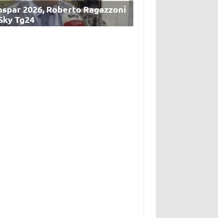
ospar 2026, Roberto Ragazzoni
 Sky Tg24