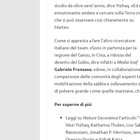
studio da oltre vent’anni», dice Yizhaq. «Ed 
emozionante andare a cercare sulla Terra ci
che si può osservare così chiaramente su
Marte».
Come si appresta a fare l’altro ricercatore
italiano del team. «Sono in partenza per la
regione del Gansu, in Cina, a ridosso del
deserto del Gobi», dice infatti a
Media Inaf
Gabriele Franzese
, «dove, in collaborazion
competenze delle comunità degli esperti terr
mobilitazione della sabbia e sollevamento 
di polvere grande come quelle marziane, chi
Per saperne di più:
Leggi su
Nature Geoscience
l’articolo “
Hezi Yizhaq, Katharina Tholen, Lior Sa
Rasmussen, Jonathan P. Merrison, Jens
Orencio Durán e Itzhak Katra