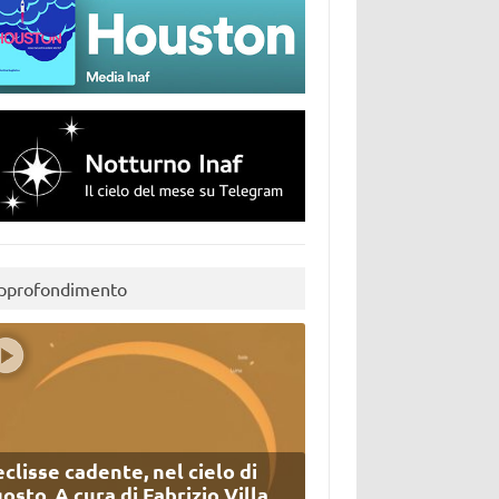
pprofondimento
eclisse cadente, nel cielo di
osto. A cura di Fabrizio Villa