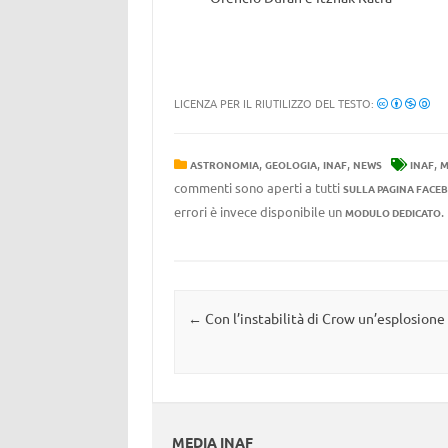
LICENZA PER IL RIUTILIZZO DEL TESTO:
,
,
,
,
ASTRONOMIA
GEOLOGIA
INAF
NEWS
INAF
M
commenti sono aperti a tutti
SULLA PAGINA FACE
errori è invece disponibile un
MODULO DEDICATO
Navigazione articolo
←
Con l’instabilità di Crow un’esplosione 
MEDIA INAF