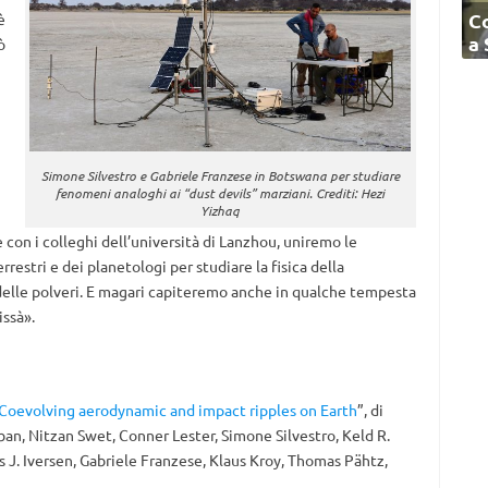
C
è
a
ò
Simone Silvestro e Gabriele Franzese in Botswana per studiare
fenomeni analoghi ai “dust devils” marziani. Crediti: Hezi
Yizhaq
e con i colleghi dell’università di Lanzhou, uniremo le
estri e dei planetologi per studiare la fisica della
delle polveri. E magari capiteremo anche in qualche tempesta
ssà».
Coevolving aerodynamic and impact ripples on Earth
”, di
ban, Nitzan Swet, Conner Lester, Simone Silvestro, Keld R.
 J. Iversen, Gabriele Franzese, Klaus Kroy, Thomas Pähtz,