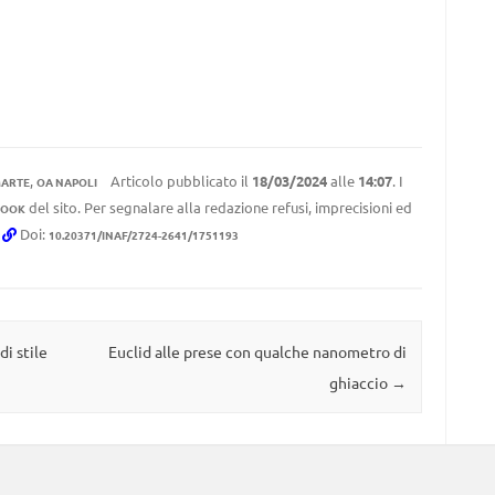
,
Articolo pubblicato il
18/03/2024
alle
14:07
. I
ARTE
OA NAPOLI
del sito. Per segnalare alla redazione refusi, imprecisioni ed
BOOK
.
Doi:
10.20371/INAF/2724-2641/1751193
di stile
Euclid alle prese con qualche nanometro di
ghiaccio
→