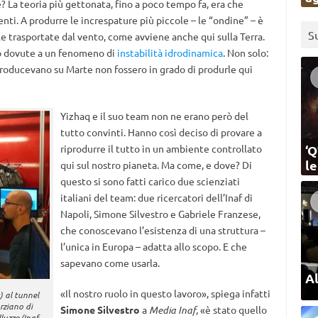
 La teoria più gettonata, fino a poco tempo fa, era che
ti. A produrre le increspature più piccole – le “ondine” – è
S
le trasportate dal vento, come avviene anche qui sulla Terra.
ro dovute a un fenomeno di
instabilità idrodinamica
. Non solo:
 producevano su Marte non fossero in grado di produrle qui
Yizhaq e il suo team non ne erano però del
tutto convinti. Hanno così deciso di provare a
riprodurre il tutto in un ambiente controllato
‘Q
l
qui sul nostro pianeta. Ma come, e dove? Di
questo si sono fatti carico due scienziati
italiani del team: due ricercatori dell’Inaf di
Napoli, Simone Silvestro e Gabriele Franzese,
che conoscevano l’esistenza di una struttura –
l’unica in Europa – adatta allo scopo. E che
sapevano come usarla.
Al
«Il nostro ruolo in questo lavoro», spiega infatti
) al tunnel
rziano di
Simone Silvestro
a
Media Inaf
, «è stato quello
luzzo/Inaf