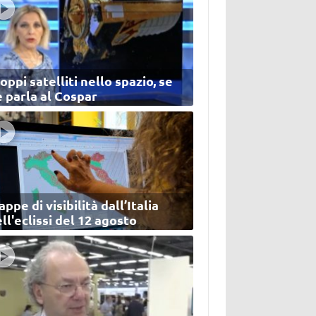
oppi satelliti nello spazio, se
 parla al Cospar
ppe di visibilità dall’Italia
ll'eclissi del 12 agosto