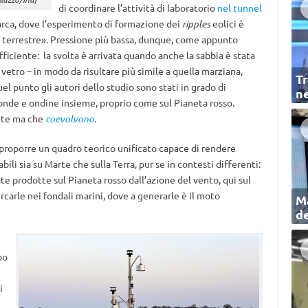
di coordinare l’attività di laboratorio
nel tunnel
arca, dove l’esperimento di formazione dei
ripples
eolici è
a terrestre». Pressione più bassa, dunque, come appunto
ficiente: la svolta è arrivata quando anche la sabbia è stata
vetro – in modo da risultare più simile a quella marziana,
Tr
uel punto gli autori dello studio sono stati in grado di
ne
 onde e ondine insieme, proprio come sul Pianeta rosso.
nte ma che
coevolvono
.
i proporre un quadro teorico unificato capace di rendere
ili sia su Marte che sulla Terra, pur se in contesti differenti:
iate prodotte sul Pianeta rosso dall’azione del vento, qui sul
rcarle nei fondali marini, dove a generarle è il moto
Ma
de
po
i