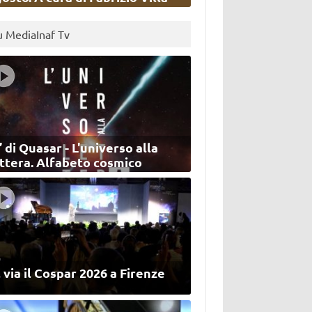
u MediaInaf Tv
’ di Quasar - L'universo alla
ettera. Alfabeto cosmico
 via il Cospar 2026 a Firenze