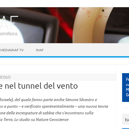
astrofisica
MEDIAINAF TV
INAF
 EOLO
 nel tunnel del vento
Israele), del quale fanno parte anche Simone Silvestro e
sso a punto – e verificato sperimentalmente – una nuova teoria
one delle increspature di sabbia che s’incontrano sulla
Is
lla Terra. Lo studio su Nature Geoscience