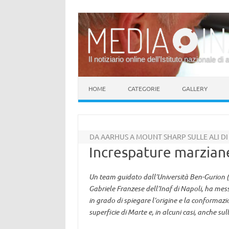
Il notiziario online dell’Istituto nazionale di 
Vai al contenuto
HOME
CATEGORIE
GALLERY
DA AARHUS A MOUNT SHARP SULLE ALI DI
Increspature marziane
Un team guidato dall’Università Ben-Gurion (
Gabriele Franzese dell’Inaf di Napoli, ha me
in grado di spiegare l’origine e la conformazi
superficie di Marte e, in alcuni casi, anche su