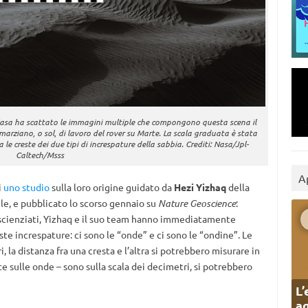
Nasa ha scattato le immagini multiple che compongono questa scena il
rziano, o sol, di lavoro del rover su Marte. La scala graduata è stata
le creste dei due tipi di increspature della sabbia. Crediti: Nasa/Jpl-
Caltech/Msss
A
i
uno studio
sulla loro origine guidato da
Hezi Yizhaq
della
le, e pubblicato lo scorso gennaio su
Nature Geoscience
:
scienziati, Yizhaq e il suo team hanno immediatamente
ste increspature: ci sono le “onde” e ci sono le “ondine”. Le
, la distanza fra una cresta e l’altra si potrebbero misurare in
te sulle onde – sono sulla scala dei decimetri, si potrebbero
L’
ag