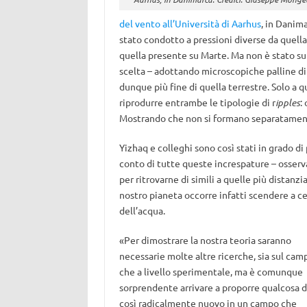
del vento all’Università di Aarhus
, in Danim
stato condotto a pressioni diverse da quell
quella presente su Marte. Ma non è stato suf
scelta – adottando microscopiche palline di 
dunque più fine di quella terrestre. Solo a q
riprodurre entrambe le tipologie di r
ipples
:
Mostrando che non si formano separatame
Yizhaq e colleghi sono così stati in grado d
conto di tutte queste increspature – osservab
per ritrovarne di simili a quelle più distanz
nostro pianeta occorre infatti scendere a ce
dell’acqua.
«Per dimostrare la nostra teoria saranno
necessarie molte altre ricerche, sia sul cam
che a livello sperimentale, ma è comunque
sorprendente arrivare a proporre qualcosa d
così radicalmente nuovo in un campo che