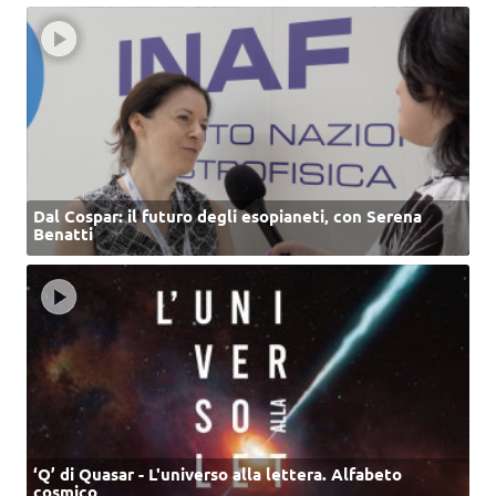
Dal Cospar: il futuro degli esopianeti, con Serena
Benatti
‘Q’ di Quasar - L'universo alla lettera. Alfabeto
cosmico