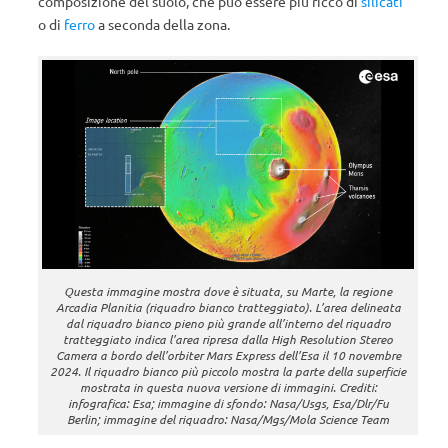
composizione del suolo, che può essere più ricco di
silicati
o di
ferro
a seconda della zona.
Questa immagine mostra dove è situata, su Marte, la regione
Arcadia Planitia (riquadro bianco tratteggiato). L’area delineata
dal riquadro bianco pieno più grande all’interno del riquadro
tratteggiato indica l’area ripresa dalla High Resolution Stereo
Camera a bordo dell’orbiter Mars Express dell’Esa il 10 novembre
2024. Il riquadro bianco più piccolo mostra la parte della superficie
mostrata in questa nuova versione di immagini. Crediti:
infografica: Esa; immagine di sfondo: Nasa/Usgs, Esa/Dlr/Fu
Berlin; immagine del riquadro: Nasa/Mgs/Mola Science Team