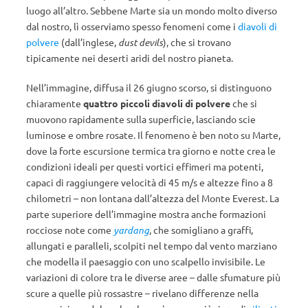
luogo all’altro. Sebbene Marte sia un mondo molto diverso
dal nostro, lì osserviamo spesso fenomeni come i
diavoli di
polvere
(dall’inglese,
dust devils
), che si trovano
tipicamente nei deserti aridi del nostro pianeta.
Nell’immagine, diffusa il 26 giugno scorso, si distinguono
chiaramente
quattro piccoli diavoli di polvere
che si
muovono rapidamente sulla superficie, lasciando scie
luminose e ombre rosate. Il fenomeno è ben noto su Marte,
dove la forte escursione termica tra giorno e notte crea le
condizioni ideali per questi vortici effimeri ma potenti,
capaci di raggiungere velocità di 45 m/s e altezze fino a 8
chilometri
– non lontana dall’altezza del Monte Everest.
La
parte superiore dell’immagine mostra anche formazioni
rocciose note come
yardang
, che somigliano a graffi,
allungati e paralleli, scolpiti nel tempo dal vento marziano
che modella il paesaggio con uno scalpello invisibile. Le
variazioni di colore tra le diverse aree – dalle sfumature più
scure a quelle più rossastre – rivelano differenze nella