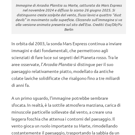
Immagine di Arcadia Planitia su Marte, catturata da Mars Express
nel novembre 2024 e diffusa lo scorso 26 giugno 2025. Si
distinguono creste scolpite dal vento, flussi lavici e quattro “dust
devils” in movimento sulla superficie. Cliccando sull’immagine si va
alla versione animata presente sul sito dell’Esa. Crediti: Esa/Dlr/Fu
Berlin
In orbita dal 2003, la sonda Mars Express continua a inviare
immagini e dati fondamentali, che permettono agli
scienziati di fare luce sui segreti del Pianeta rosso.
Tra le
aree osservate, l’
Arcadia Planitia
si distingue per il suo
paesaggio relativamente piatto, modellato da antiche
colate laviche solidificate che risalgono fino a tre miliardi
di anni fa.
A un primo sguardo, l’immagine potrebbe sembrare
sfocata. In realtà, è la sottile atmosfera marziana, carica di
minuscole particelle sollevate dal vento, a creare una
leggera foschia che attenua i contorni del paesaggio. Il
vento gioca un ruolo importante su Marte, rimodellando
costantemente il paesaggio, trasportando la sabbia da un