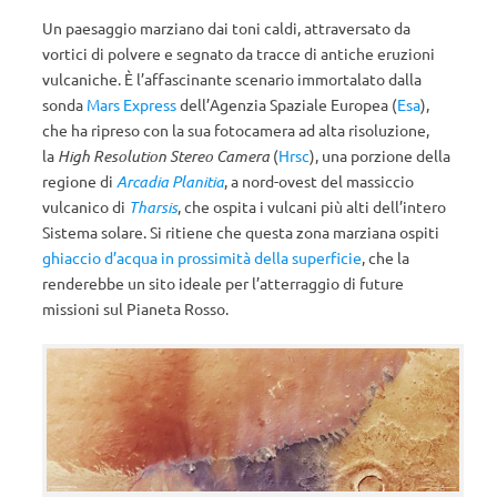
Un paesaggio marziano dai toni caldi, attraversato da
vortici di polvere e segnato da tracce di antiche eruzioni
vulcaniche. È l’affascinante scenario immortalato dalla
sonda
Mars Express
dell’Agenzia Spaziale Europea (
Esa
),
che ha ripreso con la sua fotocamera ad alta risoluzione,
la
High Resolution Stereo Camera
(
Hrsc
), una porzione della
regione di
Arcadia Planitia
, a nord-ovest del massiccio
vulcanico di
Tharsis
,
che ospita i vulcani più alti dell’intero
Sistema solare. Si ritiene che questa zona marziana ospiti
ghiaccio d’acqua in prossimità della superficie
, che la
renderebbe un sito ideale per l’atterraggio di future
missioni sul Pianeta Rosso.