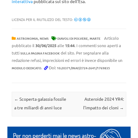
interattiva
pubblicata sul sito dell’Esa.
LICENZA PER IL RIUTILIZZO DEL TESTO:
,
,
Articolo
ASTRONOMIA
NEWS
DIAVOLI DI POLVERE
MARTE
pubblicato il
30/06/2025
alle
15:44
. I commenti sono aperti a
tutti
del sito. Per segnalare alla
SULLA PAGINA FACEBOOK
redazione refusi, imprecisioni ed errori è invece disponibile un
.
Doi:
MODULO DEDICATO
10.20371/INAF/2724-2641/1769835
Navigazione articolo
←
Scoperta galassia fossile
Asteroide 2024 YR4:
a tre miliardi di anni luce
l’impatto dei cloni
→