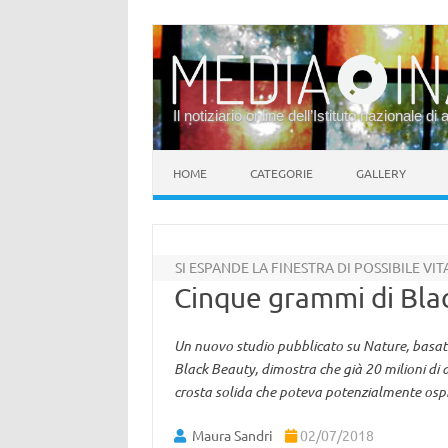
Il notiziario online dell’Istituto nazionale di 
Vai al contenuto
HOME
CATEGORIE
GALLERY
SI ESPANDE LA FINESTRA DI POSSIBILE VI
Cinque grammi di Bla
Un nuovo studio pubblicato su Nature, basato
Black Beauty, dimostra che già 20 milioni di
crosta solida che poteva potenzialmente ospit
Maura Sandri
02/07/2018