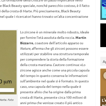
 La formazione della crosta è un passo importante nello
de Black Beauty speciale, nonché parecchio costoso, è il fatto
 della crosta di Marte. Più precisamente, Black Beauty
 nel quale i ricercatori hanno trovato un’alta concentrazione
Lo zircone è un minerale molto robusto, ideale
per fornire l’età assoluta della roccia.
Martin
Bizzarro
, coautore dell’articolo apparso su
Nature
, afferma che gli zirconi possono essere
utilizzati per stabilire una struttura temporale
per comprendere la storia della formazione
A
della crosta marziana. L’autore continua: «Lo
zircone agisce anche come una piccola capsula
del tempo in quanto conserva le informazioni
sull’ambiente nel quale si è formato. In questo
caso, una capsula del tempo nella quale è
presente afnio che ha origine dalla prima
crosta di Marte, presente circa 100 milioni di
L’
Marte. Foto
anni prima che venisse creato il più antico
ag