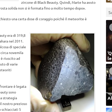
zircone di Black Beauty. Quindi, Marte ha avuto
 crosta solida non si è formata fino a molto tempo dopo».
S
chiesto una certa dose di coraggio poiché il meteorite è
uty era di 319,8
ahara nel 2011.
lcosa di speciale
‘Q
 circa novemila
l
è riuscito ad
uto di varie
eteoriti
frontare è legata
Beauty sono
Al
a strategia
l nostro prezioso
 schiacciati 5