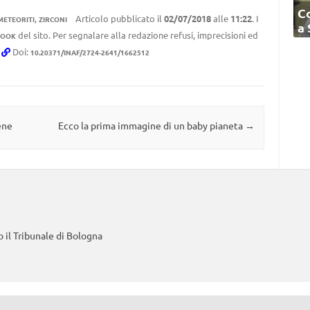
C
,
Articolo pubblicato il
02/07/2018
alle
11:22
. I
METEORITI
ZIRCONI
a
del sito. Per segnalare alla redazione refusi, imprecisioni ed
BOOK
.
Doi:
10.20371/INAF/2724-2641/1662512
ene
Ecco la prima immagine di un baby pianeta
→
 il Tribunale di Bologna