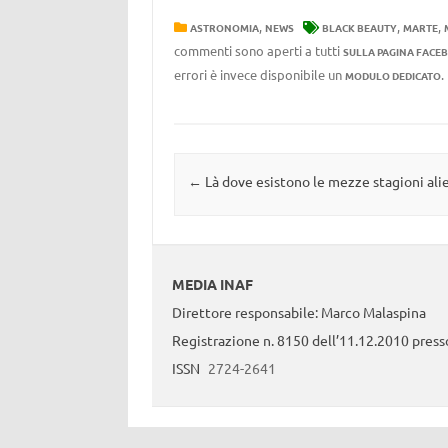
,
,
,
ASTRONOMIA
NEWS
BLACK BEAUTY
MARTE
commenti sono aperti a tutti
SULLA PAGINA FACE
errori è invece disponibile un
MODULO DEDICATO
Navigazione articolo
←
Là dove esistono le mezze stagioni ali
MEDIA INAF
Direttore responsabile: Marco Malaspina
Registrazione n. 8150 dell’11.12.2010 presso
ISSN
2724-2641