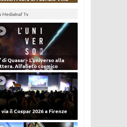
u MediaInaf Tv
’ di Quasar - L'universo alla
ettera. Alfabeto cosmico
 via il Cospar 2026 a Firenze