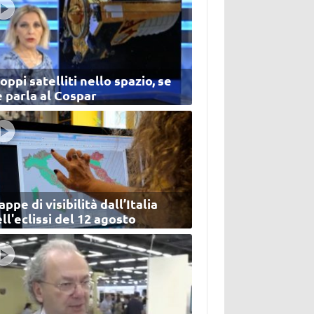
oppi satelliti nello spazio, se
 parla al Cospar
ppe di visibilità dall’Italia
ll'eclissi del 12 agosto