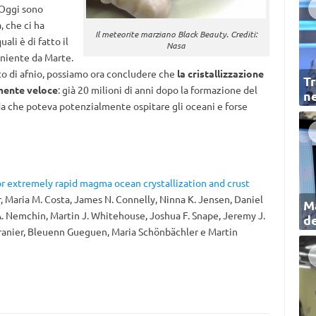
«Oggi sono
, che ci ha
Il meteorite marziano Black Beauty. Crediti:
ali è di fatto il
Nasa
eniente da Marte.
uto di afnio, possiamo ora concludere che
la cristallizzazione
Tr
amente veloce
: già 20 milioni di anni dopo la formazione del
ne
da che poteva potenzialmente ospitare gli oceani e forse
r extremely rapid magma ocean crystallization and crust
r, Maria M. Costa, James N. Connelly, Ninna K. Jensen, Daniel
Ma
. Nemchin, Martin J. Whitehouse, Joshua F. Snape, Jeremy J.
de
granier, Bleuenn Gueguen, Maria Schönbächler e Martin