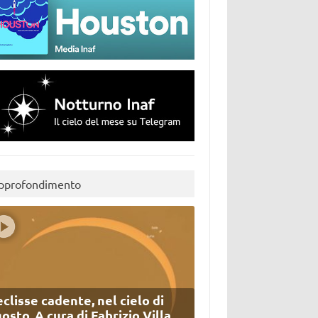
pprofondimento
eclisse cadente, nel cielo di
osto. A cura di Fabrizio Villa