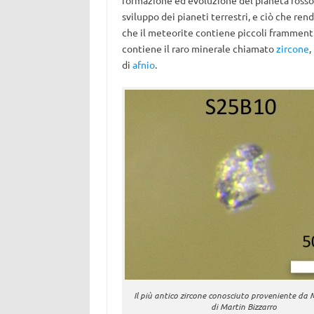
formazione ed evoluzione del pianeta rosso.
sviluppo dei pianeti terrestri, e ciò che ren
che il meteorite contiene piccoli frammenti
contiene il raro minerale chiamato
zircone
,
di
afnio
.
Il più antico zircone conosciuto proveniente da 
di Martin Bizzarro