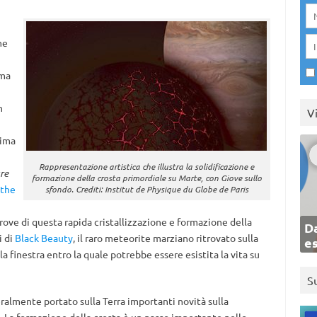
he
ema
n
V
rima
Rappresentazione artistica che illustra la solidificazione e
re
formazione della crosta primordiale su Marte, con Giove sullo
 the
sfondo. Crediti: Institut de Physique du Globe de Paris
rove di questa rapida cristallizzazione e formazione della
Da
i di
Black Beauty
, il raro meteorite marziano ritrovato sulla
e
a finestra entro la quale potrebbe essere esistita la vita su
S
ralmente portato sulla Terra importanti novità sulla