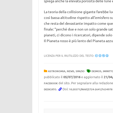
spiega anche la elevata porosità delle lune 
La teoria della collisione gigante farebbe 
così bassa altitudine rispetto all’emisfero 
che resta del devastante impatto come que
finale: “perché due e non un solo grande satel
pianeti, ci dicono i ricercatori, dipende solo
Il Pianeta rosso è più lento del Pianeta azzu
LICENZA PER IL RIUTILIZZO DEL TESTO:
,
,
,
ASTRONOMIA
NEWS
SPAZIO
DEIMOS
IMPATT
pubblicato il
05/07/2016
e aggiornato il
21/04
del sito. Per segnalare alla redazione
FACEBOOK
.
Doi:
DEDICATO
10.20371/INAF/2724-2641/1634978