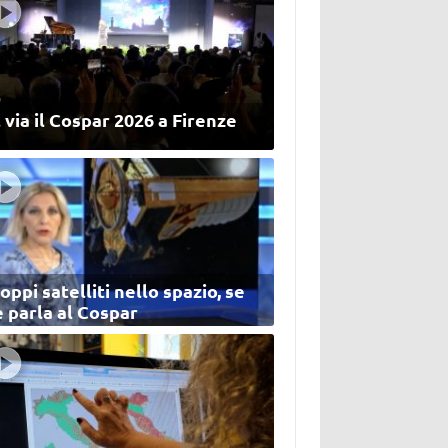
 via il Cospar 2026 a Firenze
oppi satelliti nello spazio, se
 parla al Cospar