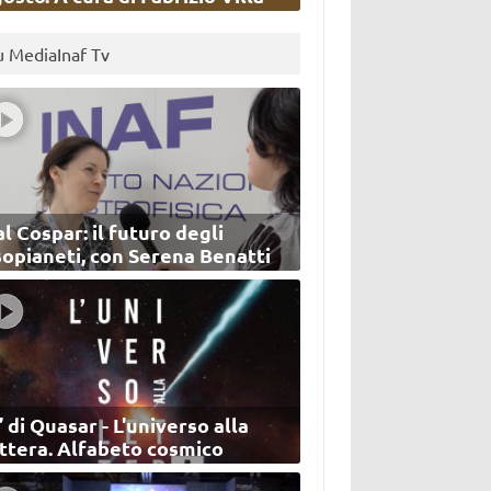
u MediaInaf Tv
l Cospar: il futuro degli
sopianeti, con Serena Benatti
’ di Quasar - L'universo alla
ettera. Alfabeto cosmico