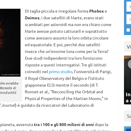
Di taglia piccola e irregolare forma
Phobos
e
Deimos
, i due satelliti di Marte, erano stati
scambiati per asteroidi ma non era chiaro come
Marte avesse potuto catturarli e soprattutto
come avessero assunto la loro orbita circolare
ed equatoriale. E poi, perché due satelliti
V
invece che un’enorme luna come per la Terra?
Due studi indipendenti tra loro forniscono
risposte a questi interrogativi. Tre gli istituti
coinvolti nel
primo studio
, l’università di Parigi,
il Royal Obeservatory del Belgio e l’istituto
 che avrebbe
giapponese ELSI mentre il secondo (di T.
Borealis di
Ronnet et al., “Reconciling the Orbital and
 UnivEarthS
In
Physical Properties of the Martian Moons,” in
a 
l Journal
) è guidato da ricercatori del Laboratorio di
S
opianeta, avvenuta
tra i 100 e gli 800 milioni di anni
dopo la