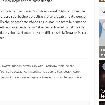
e la loro sorprendente bassa densità.
luce anche su come mai l’emisfero a nord di Marte abbia una
S
sud. L’area del bacino Borealis è molto probabilmente quello
llo che ha prodotto Phobos e Deimos. Ma resta la domanda
lite, come per la Terra?” il sistema di satelliti naturali dei
 dalla velocità di rotazione che differenzia la Terra da Marte.
rro.
Da
e
,
,
,
Articolo inizialmente
O
MARTE
PHOBOS
SISTEMA SOLARE
/2017
alle
20:22
. I commenti sono aperti a tutti
SULLA PAGINA
 refusi, imprecisioni ed errori è invece disponibile un
MODULO
‘Q
l