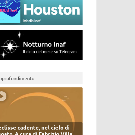
pprofondimento
eclisse cadente, nel cielo di
osto. A cura di Fabrizio Villa