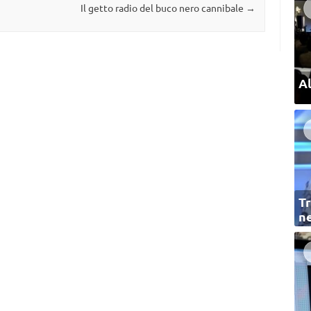
Il getto radio del buco nero cannibale
→
Al
Tr
ne