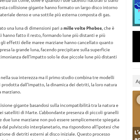
verba sul come, dove e quando i due satelliti naturali si siano
questa collisione gigante hanno formato un largo disco intorno
teriale denso e una sottile più esterna composta di gas.
ato una luna di dimensioni pari a
mille volte Phobos
, che è
i hanno fatto il resto, formando lune più distanti e più
di, gli effetti delle maree marziane hanno cancellato quanto
resa la grande luna, facendo precipitare sulla superficie
stimonianza dell’impatto solo le due piccole lune più distanti
 nella sua interezza ma il primo studio combina tre modelli
A
 prodotta dall’impatto, la dinamica dei detriti, la loro natura
a marziano.
llisione gigante basandosi sulla incompatibilità tra la natura e
i satelliti di Marte. L’abbondante presenza di piccoli granelli
lle due lune marziane non può essere semplicemente spiegata
a dal pulviscolo interplanetario, ma rispondono all’ipotesi che
L’
ione di detriti esterni al disco iniziale. Questo processo
ag