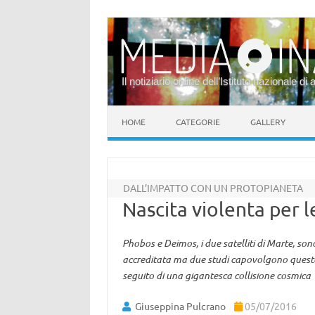
Il notiziario online dell’Istituto nazionale di 
Vai al contenuto
HOME
CATEGORIE
GALLERY
DALL’IMPATTO CON UN PROTOPIANETA
Nascita violenta per l
Phobos e Deimos, i due satelliti di Marte, son
accreditata ma due studi capovolgono questo
seguito di una gigantesca collisione cosmica
Giuseppina Pulcrano
05/07/2016