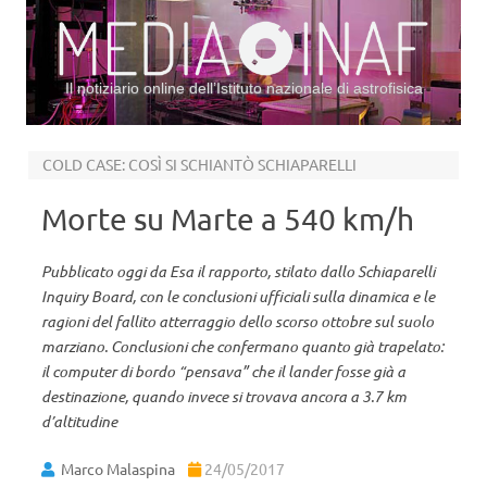
Il notiziario online dell’Istituto nazionale di astrofisica
Vai al contenuto
COLD CASE: COSÌ SI SCHIANTÒ SCHIAPARELLI
Morte su Marte a 540 km/h
Pubblicato oggi da Esa il rapporto, stilato dallo Schiaparelli
Inquiry Board, con le conclusioni ufficiali sulla dinamica e le
ragioni del fallito atterraggio dello scorso ottobre sul suolo
marziano. Conclusioni che confermano quanto già trapelato:
il computer di bordo “pensava” che il lander fosse già a
destinazione, quando invece si trovava ancora a 3.7 km
d’altitudine
Marco Malaspina
24/05/2017