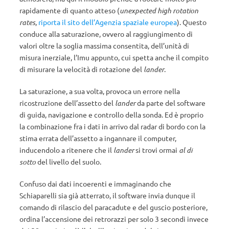
rapidamente di quanto atteso (
unexpected high rotation
rates
,
riporta il sito dell’Agenzia spaziale europea
). Questo
conduce alla saturazione, ovvero al raggiungimento di
valori oltre la soglia massima consentita, dell’unità di
misura inerziale, l’Imu appunto, cui spetta anche il compito
di misurare la velocità di rotazione del
lander
.
La saturazione, a sua volta, provoca un errore nella
ricostruzione dell’assetto del
lander
da parte del software
di guida, navigazione e controllo della sonda. Ed è proprio
la combinazione fra i dati in arrivo dal radar di bordo con la
stima errata dell’assetto a ingannare il computer,
inducendolo a ritenere che il
lander
si trovi ormai
al di
sotto
del livello del suolo.
Confuso dai dati incoerenti e immaginando che
Schiaparelli sia già atterrato, il software invia dunque il
comando di rilascio del paracadute e del guscio posteriore,
ordina l’accensione dei retrorazzi per solo 3 secondi invece