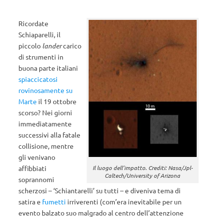
Ricordate
Schiaparelli, il
piccolo
lander
carico
di strumenti in
buona parte italiani
spiaccicatosi
rovinosamente su
Marte
il 19 ottobre
scorso? Nei giorni
immediatamente
successivi alla fatale
collisione, mentre
gli venivano
affibbiati
Il luogo dell’impatto. Crediti: Nasa/Jpl-
Caltech/University of Arizona
soprannomi
scherzosi – ‘Schiantarelli’ su tutti – e diveniva tema di
satira e
fumetti
irriverenti (com’era inevitabile per un
evento balzato suo malgrado al centro dell’attenzione