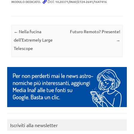
.
Doi:
MODULO DEDICATO
10.20371/INAF/2724-2641/1647416
Navigazione articolo
←
Nella fucina
Futuro Remoto? Presente!
dell’Extremely Large
→
Telescope
Iscriviti alla newsletter