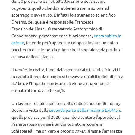
dei 30 previsti e dà l’ok all’attivazione del sistema
onground
, quello che dovrebbe entrare in azione ad
atterraggio avvenuto. E infatti lo strumento scientifico
Dreams, del quale è responsabile Francesca
Esposito
dell’Inaf – Osservatorio Astronomico di
Capodimonte, perfettamente funzionante,
entra subito in
azione
, facendo però appena in tempo a inviare un unico
pacchetto di telemetria prima che il segnale vada perduto
a causa dello schianto.
Il
lander
, in realtà, lungi dall’aver toccato il suolo, è infatti
in caduta libera da quando si trovava a un’altitudine di circa
3,7 km, e l’impatto con Marte avviene a una velocità
stimata attorno ai 540 km/h.
Un lavoro cruciale, questo svolto dallo Schiaparelli Inquiry
Board, in vista della
seconda parte della missione ExoMars
,
quella prevista per il 2020, quando a tentare l’approdo sul
Pianeta rosso non sarà un dimostratore, com’era
Schiaparelli, ma un vero e proprio
rover
. Rimane l’amarezza