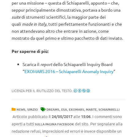
per una missione – questa di Schiaparelli, appunto – che,
seppur principalmente dimostrativa, portava a bordo una
suite
di strumenti scientifici, la maggior parte dei
quali
made in Italy
, tutti perfettamente funzionanti e che
non attendevano altro che entrare in azione, come
mostrato da quel primo e ultimo pacchetto di dati inviato.
Per saperne di più:
Scarica il
report
dello Schiaparelli Inquiry Board
“
EXOMARS 2016 – Schiaparelli Anomaly Inquiry
“
LICENZA PER IL RIUTILIZZO DEL TESTO:
,
,
,
,
,
NEWS
SPAZIO
DREAMS
ESA
EXOMARS
MARTE
SCHIAPARELLI
Articolo pubblicato il
24/05/2017
alle
15:06
. I commenti sono
aperti a tutti
del sito. Per segnalare alla
SULLA PAGINA FACEBOOK
redazione refusi, imprecisioni ed errori è invece disponibile un