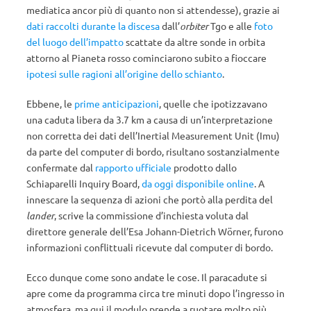
mediatica ancor più di quanto non si attendesse), grazie ai
dati raccolti durante la discesa
dall’
orbiter
Tgo e alle
foto
del luogo dell’impatto
scattate da altre sonde in orbita
attorno al Pianeta rosso cominciarono subito a fioccare
ipotesi sulle ragioni all’origine dello schianto
.
Ebbene, le
prime anticipazioni
, quelle che ipotizzavano
una caduta libera da 3.7 km a causa di un’interpretazione
non corretta dei dati dell’Inertial Measurement Unit (Imu)
da parte del computer di bordo, risultano sostanzialmente
confermate dal
rapporto ufficiale
prodotto dallo
Schiaparelli Inquiry Board,
da oggi disponibile online
. A
innescare la sequenza di azioni che portò alla perdita del
lander
, scrive la commissione d’inchiesta voluta dal
direttore generale dell’Esa Johann-Dietrich Wörner, furono
informazioni conflittuali ricevute dal computer di bordo.
Ecco dunque come sono andate le cose. Il paracadute si
apre come da programma circa tre minuti dopo l’ingresso in
atmosfera, ma qui il modulo prende a ruotare molto più