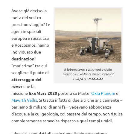
Avete già deciso la
meta del vostro
prossimo viaggio? Le
agenzie spaziali
europea e russa, Esa
e Roscosmos, hanno
individuato
due
destinazioni
“marittime” tra cui
Il laboratorio semovente della
scegliere il punto di
missione ExoMars 2020. Crediti:
ESA/ATG medialab
atterraggio del
rover
che la
missione
ExoMars 2020
porterà su Marte:
Oxia Planum
e
Mawrth Vallis
. Si tratta infatti di due siti che anticamente –
parliamo di miliardi di anni fa – vedevano abbondanza
d’acqua, e la cui geologia, col passare del tempo, non risulta
completamente stravolta rispetto a quei tempi umidi.
I due siti candidati alla selezione finale presentano