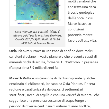
molti canaloni che
conserva una ricca
traccia geologica
dell’epoca in cui
Marte ha avuto
condizioni
Oxia Planum con possibili “ellissi di
potenzialmente
atterraggio” per la missione ExoMars.
Crediti: ESA/DLR/FU Berlin & NASA
favorevoli alla vita.
MGS MOLA Science Team
Oxia Planum
si trova in una zona di confine dove molti
canaloni sfociano in vaste pianure e che presenta strati di
minerali ricchi di argilla, formatisi tutt’attorno in presenza
d’acqua circa 3.9 miliardi anni fa.
Mawrth Vallis
è un canalone di deflusso grande qualche
centinaio di chilometri, lontano da Oxia Planum. L’intera
regione è caratterizzata da depositi sedimentari
stratificati, ricchi di argille e con una varietà di minerali che
suggerisce una presenza costante di acqua lungo un
periodo di diverse centinaia di milioni di anni. Inoltre,