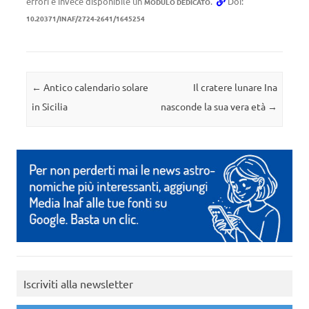
errori è invece disponibile un
.
Doi:
MODULO DEDICATO
10.20371/INAF/2724-2641/1645254
Navigazione articolo
←
Antico calendario solare
Il cratere lunare Ina
in Sicilia
nasconde la sua vera età
→
Iscriviti alla newsletter