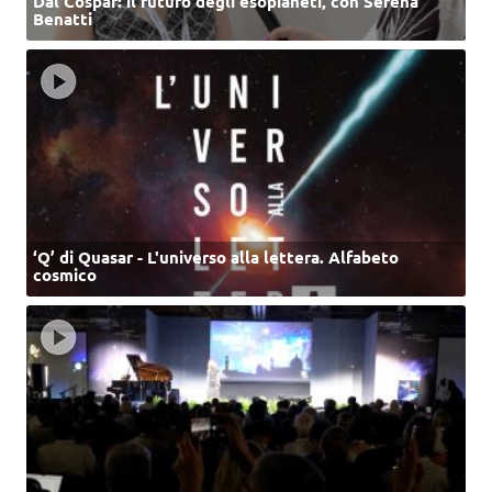
Dal Cospar: il futuro degli esopianeti, con Serena
Benatti
‘Q’ di Quasar - L'universo alla lettera. Alfabeto
cosmico