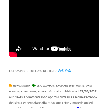
LICENZA PER IL RIUTILIZZO DEL TESTO:
,
,
,
,
,
NEWS
SPAZIO
ESA
EXOMARS
EXOMARS 2020
MARTE
OXIA
,
,
Articolo pubblicato il
29/03/2017
PLANUM
ROSCOSMOS
ROVER
alle
14:43
. I commenti sono aperti a tutti
SULLA PAGINA FACEBOOK
del sito. Per segnalare alla redazione refusi, imprecisioni ed