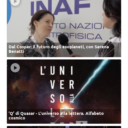
Dal Cospar: il futuro degli esopianeti, con Serena
Benatti
‘Q’ di Quasar - L'universo alla lettera. Alfabeto
cosmico