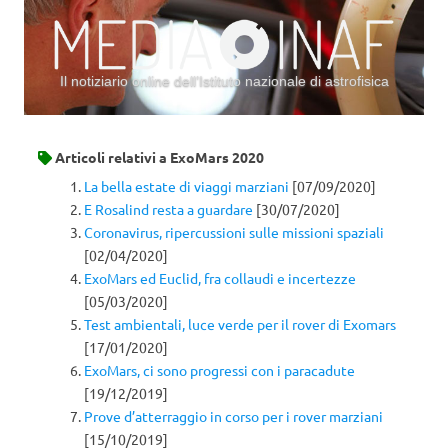
Il notiziario online dell’Istituto nazionale di astrofisica
Vai al contenuto
Articoli relativi a
ExoMars 2020
La bella estate di viaggi marziani
[07/09/2020]
E Rosalind resta a guardare
[30/07/2020]
Coronavirus, ripercussioni sulle missioni spaziali
[02/04/2020]
ExoMars ed Euclid, fra collaudi e incertezze
[05/03/2020]
Test ambientali, luce verde per il rover di Exomars
[17/01/2020]
ExoMars, ci sono progressi con i paracadute
[19/12/2019]
Prove d’atterraggio in corso per i rover marziani
[15/10/2019]