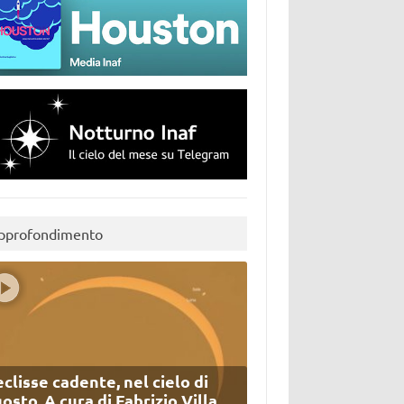
pprofondimento
eclisse cadente, nel cielo di
osto. A cura di Fabrizio Villa