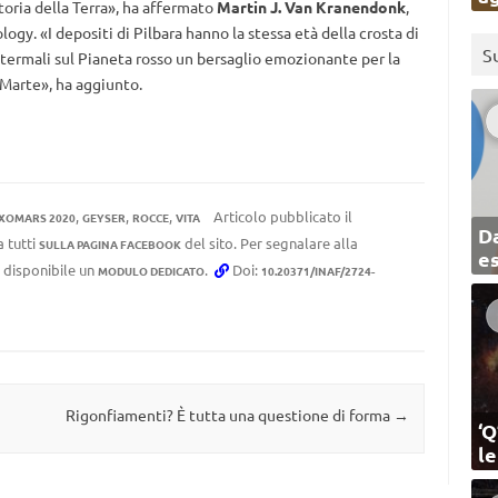
toria della Terra», ha affermato
Martin J. Van Kranendonk
,
logy. «I depositi di Pilbara hanno la stessa età della crosta di
S
i termali sul Pianeta rosso un bersaglio emozionante per la
u Marte», ha aggiunto.
,
,
,
Articolo pubblicato il
XOMARS 2020
GEYSER
ROCCE
VITA
Da
a tutti
del sito. Per segnalare alla
SULLA PAGINA FACEBOOK
e
e disponibile un
.
Doi:
MODULO DEDICATO
10.20371/INAF/2724-
Rigonfiamenti? È tutta una questione di forma
→
‘Q
l