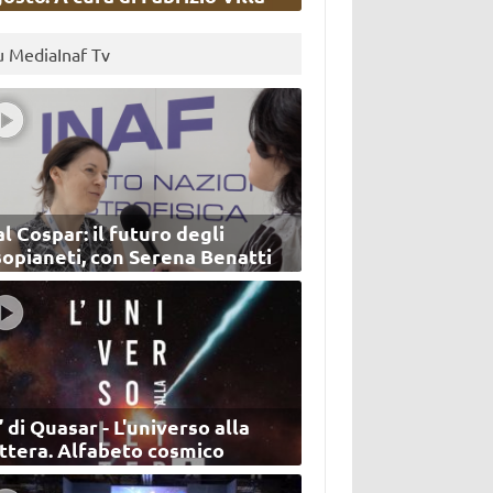
u MediaInaf Tv
l Cospar: il futuro degli
sopianeti, con Serena Benatti
’ di Quasar - L'universo alla
ettera. Alfabeto cosmico