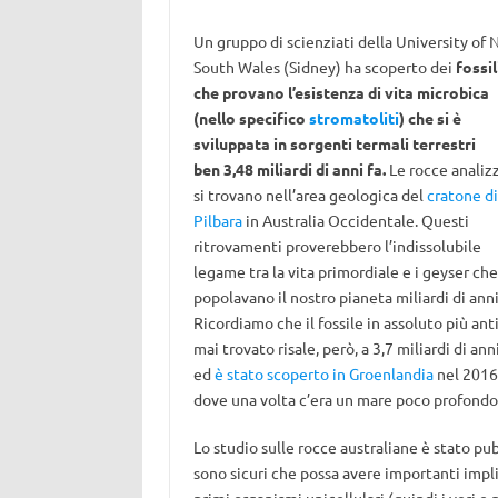
Un gruppo di scienziati della University of
South Wales (Sidney) ha scoperto dei
fossil
che provano l’esistenza di vita microbica
(nello specifico
stromatoliti
) che si è
sviluppata in sorgenti termali terrestri
ben 3,48 miliardi di anni fa.
Le rocce analiz
si trovano nell’area geologica del
cratone di
Pilbara
in Australia Occidentale. Questi
ritrovamenti proverebbero l’indissolubile
legame tra la vita primordiale e i geyser che
popolavano il nostro pianeta miliardi di anni
Ricordiamo che il fossile in assoluto più ant
mai trovato risale, però, a 3,7 miliardi di anni
ed
è stato scoperto in Groenlandia
nel 2016
dove una volta c’era un mare poco profondo
Lo studio sulle rocce australiane è stato pub
sono sicuri che possa avere importanti impli