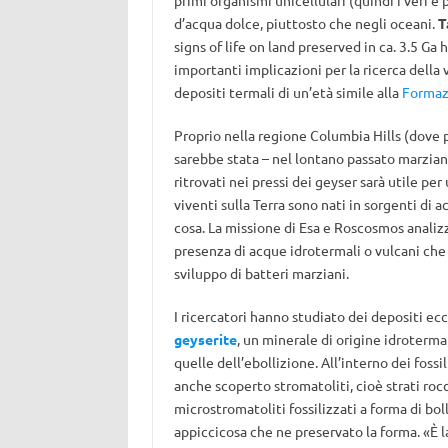
primi organismi unicellulari (quindi i veri e 
d’acqua dolce, piuttosto che negli oceani.
T
signs of life on land preserved in ca. 3.5 Ga
importanti implicazioni per la ricerca della 
depositi termali di un’età simile alla
Formaz
Proprio nella regione Columbia Hills (dove 
sarebbe stata – nel lontano passato marziano
ritrovati nei pressi dei geyser sarà utile pe
viventi sulla Terra sono nati in sorgenti di
cosa. La missione di Esa e Roscosmos analiz
presenza di acque idrotermali o vulcani che 
sviluppo di batteri marziani.
I ricercatori hanno studiato dei depositi e
geyserite
, un minerale di origine idroterma
quelle dell’ebollizione. All’interno dei fossil
anche scoperto stromatoliti, cioè strati rocc
microstromatoliti fossilizzati a forma di bol
appiccicosa che ne preservato la forma. «È l