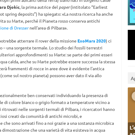
propri primi abitanti della Terra) siano nati in sorgenti calde
ara Djokic
, la prima autrice del
paper
(intitolato “Earliest
 hot spring deposits”) ha spiegato: «La nostra ricerca ha anche
vita su Marte, perché il Pianeta rosso conserva antichi
ione di Dresser
nell’area di Pilbara».
potrebbe atterrare il rover della missione
ExoMars 2020
) ci
 – una sorgente termale. Lo studio dei fossili terrestri
r ulteriori approfondimenti su Marte: se parte dei primi esseri
 acqua calda, anche su Marte potrebbe essere successa la stessa
zerà frammenti di rocce in aree dove è evidente l’antica
(come sul nostro pianeta) possono aver dato il via allo
A
ccezionalmente ben conservati individuando la presenza di
le di colore bianco o grigio formato a temperature vicino a
i ritrovati nelle sorgenti termali di Pilbara, i ricercatori hanno
iosi creati da comunità di antichi microbi, e
le che sono arrivati fino a noi grazie a una sostanza microbica
L’
a dimostrazione che una varietà di vita esisteva in acqua
ag