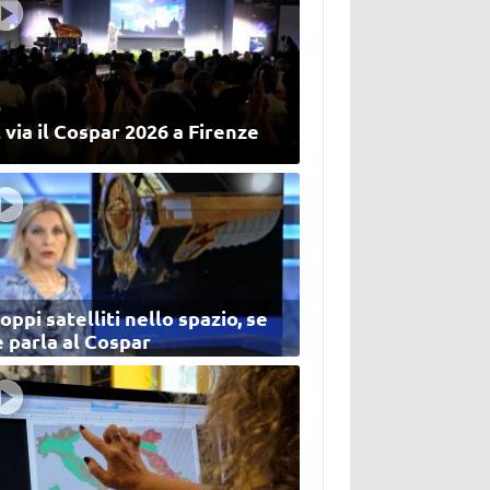
 via il Cospar 2026 a Firenze
oppi satelliti nello spazio, se
 parla al Cospar