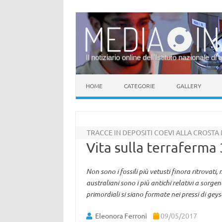
Il notiziario online dell’Istituto nazionale di 
Vai al contenuto
HOME
CATEGORIE
GALLERY
TRACCE IN DEPOSITI COEVI ALLA CROSTA
Vita sulla terraferma 3
Non sono i fossili più vetusti finora ritrovati
australiani sono i più antichi relativi a sorg
primordiali si siano formate nei pressi di gey
Eleonora Ferroni
09/05/2017