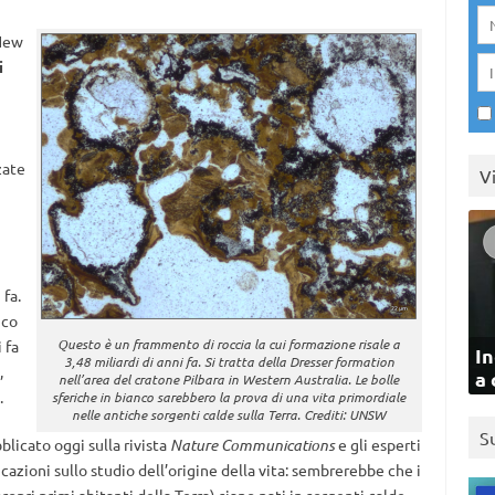
 New
i
zate
V
 fa.
ico
Questo è un frammento di roccia la cui formazione risale a
 fa
In
3,48 miliardi di anni fa. Si tratta della Dresser formation
,
a 
nell’area del cratone Pilbara in Western Australia. Le bolle
.
sferiche in bianco sarebbero la prova di una vita primordiale
nelle antiche sorgenti calde sulla Terra. Crediti: UNSW
S
blicato oggi sulla rivista
Nature Communications
e gli esperti
cazioni sullo studio dell’origine della vita: sembrerebbe che i