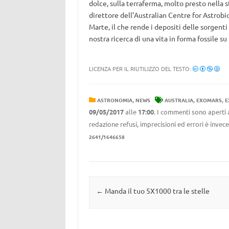
dolce, sulla terraferma, molto presto nella s
direttore dell’Australian Centre for Astrobio
Marte, il che rende i depositi delle sorgent
nostra ricerca di una vita in forma fossile s
LICENZA PER IL RIUTILIZZO DEL TESTO:
,
,
,
ASTRONOMIA
NEWS
AUSTRALIA
EXOMARS
E
09/05/2017
alle
17:00
. I commenti sono aperti 
redazione refusi, imprecisioni ed errori è invec
2641/1646658
Navigazione articolo
←
Manda il tuo 5X1000 tra le stelle