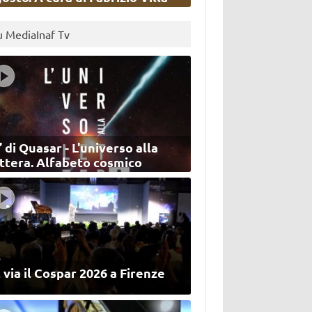
u MediaInaf Tv
’ di Quasar - L'universo alla
ettera. Alfabeto cosmico
 via il Cospar 2026 a Firenze