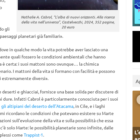
ti,
o
Nathalie A. Cabrol, “L’alba di nuovi orizzonti. Alla ricerca
della vita nell’universo”, Castelvecchi, 2024, 352 pagine,
20 euro
do gli
paesaggi planetari già familiari».
i dove in qualche modo la vita potrebbe aver lasciato una
ente quali fossero le condizioni ambientali che hanno
sa è certa: i suoi mattoni sono ovunque… la chimica
nario. I mattoni della vita si formano con facilità e possono
i estremamente diversi».
A
deserti e ghiacciai, fornisce una base solida per discutere di
i dure. Infatti Cabrol è particolarmente conosciuta per i suoi
e
gli altipiani del deserto dell’Atacama
, in Cile, e i laghi
emi ricordano le condizioni che potevano esistere su Marte
zioni sull’evoluzione della vita e sulla possibilità che essa
 c’è solo Marte: le possibilità planetarie sono infinite, dalle
L’
omplessi come
Trappist-1
.
ag