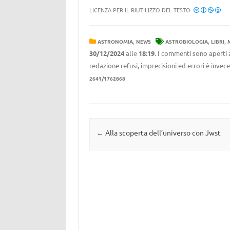
LICENZA PER IL RIUTILIZZO DEL TESTO:
,
,
,
ASTRONOMIA
NEWS
ASTROBIOLOGIA
LIBRI
30/12/2024
alle
18:19
. I commenti sono aperti 
redazione refusi, imprecisioni ed errori è invec
2641/1762868
Navigazione articolo
←
Alla scoperta dell’universo con Jwst