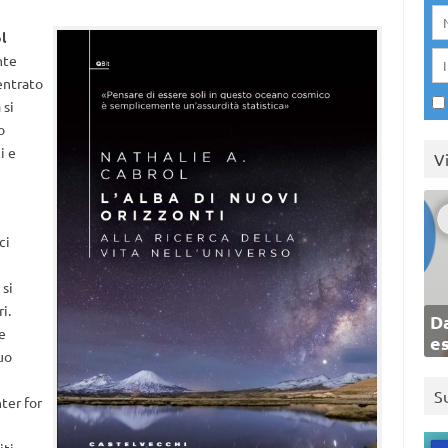
l
nte
centrato
 si
o
i e
V
e
ci
 si
i.
Da
e
e
suo
S
ter for