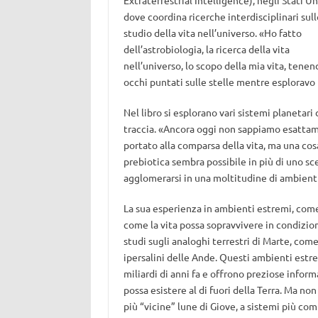
Extraterrestrial Intelligence), negli Stati Uni
dove coordina ricerche interdisciplinari sull
studio della vita nell’universo. «Ho fatto
dell’astrobiologia, la ricerca della vita
nell’universo, lo scopo della mia vita, tenen
occhi puntati sulle stelle mentre esploravo 
Nel libro si esplorano vari sistemi planetar
traccia. «Ancora oggi non sappiamo esattam
portato alla comparsa della vita, ma una co
prebiotica sembra possibile in più di uno sce
agglomerarsi in una moltitudine di ambient
La sua esperienza in ambienti estremi, come 
come la vita possa sopravvivere in condizion
studi sugli analoghi terrestri di Marte, com
ipersalini delle Ande. Questi ambienti estr
miliardi di anni fa e offrono preziose informa
possa esistere al di fuori della Terra. Ma non
più “vicine” lune di Giove, a sistemi più c