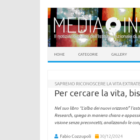
Il notiziario online dell’Istituto nazionale di 
Vai al contenuto
HOME
CATEGORIE
GALLERY
SAPREMO RICONOSCERE LA VITA EXTRAT
Per cercare la vita, 
Nel suo libro “L‘alba dei nuovi orizzonti” l‘as
Research, spiega in maniera chiara e appassion
visione senza preconcetti, analizzando le con
Fabio Cozzupoli
30/12/2024