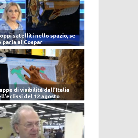
oppi satelliti nello spazio, se
 parla al Cospar
ppe di visibilità dall’Italia
ll'eclissi del 12 agosto