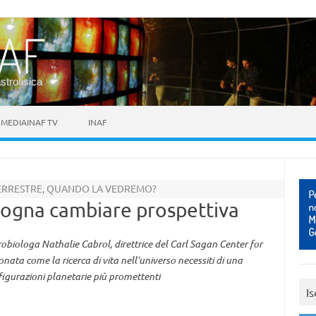
astrofisica
MEDIAINAF TV
INAF
ERRESTRE, QUANDO LA VEDREMO?
bisogna cambiare prospettiva
trobiologa Nathalie Cabrol, direttrice del Carl Sagan Center for
ata come la ricerca di vita nell’universo necessiti di una
figurazioni planetarie più promettenti
Is