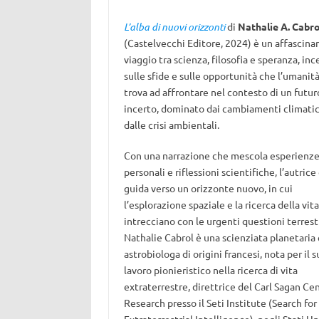
L’alba di nuovi orizzonti
di
Nathalie A. Cabro
(Castelvecchi Editore, 2024) è un affascina
viaggio tra scienza, filosofia e speranza, in
sulle sfide e sulle opportunità che l’umanità
trova ad affrontare nel contesto di un futur
incerto, dominato dai cambiamenti climatic
dalle crisi ambientali.
Con una narrazione che mescola esperienz
personali e riflessioni scientifiche, l’autrice 
guida verso un orizzonte nuovo, in cui
l’esplorazione spaziale e la ricerca della vita
intrecciano con le urgenti questioni terrestr
Nathalie Cabrol è una scienziata planetaria 
astrobiologa di origini francesi, nota per il 
lavoro pionieristico nella ricerca di vita
extraterrestre, direttrice del Carl Sagan Cen
Research presso il Seti Institute (Search for