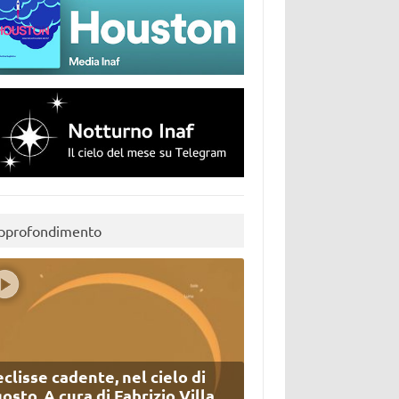
pprofondimento
eclisse cadente, nel cielo di
osto. A cura di Fabrizio Villa