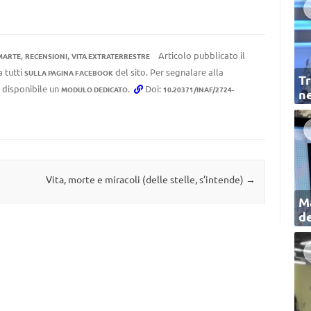
,
,
Articolo pubblicato il
MARTE
RECENSIONI
VITA EXTRATERRESTRE
a tutti
del sito. Per segnalare alla
SULLA PAGINA FACEBOOK
Tr
e disponibile un
.
Doi:
MODULO DEDICATO
10.20371/INAF/2724-
ne
Vita, morte e miracoli (delle stelle, s’intende)
→
Ma
de