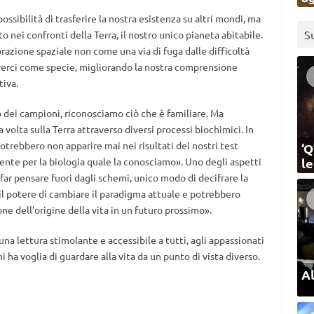
ossibilità di trasferire la nostra esistenza su altri mondi, ma
S
 nei confronti della Terra, il nostro unico pianeta abitabile.
orazione spaziale non come una via di fuga dalle difficoltà
verci come specie, migliorando la nostra comprensione
tiva.
o dei campioni, riconosciamo ciò che è familiare. Ma
 volta sulla Terra attraverso diversi processi biochimici. In
trebbero non apparire mai nei risultati dei nostri test
‘Q
nte per la biologia quale la conosciamo». Uno degli aspetti
l
di far pensare fuori dagli schemi, unico modo di decifrare la
il potere di cambiare il paradigma attuale e potrebbero
e dell’origine della vita in un futuro prossimo».
una lettura stimolante e accessibile a tutti, agli appassionati
hi ha voglia di guardare alla vita da un punto di vista diverso.
Al