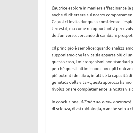
L’autrice esplora in maniera affascinante la p
anche di riflettere sul nostro comportamento
Cabrol ci invita dunque a considerare l’espl
terrestri, ma come un’opportunità per evol
dell’universo, cercando di cambiare prospet
«Il principio è semplice: quando analizziam
supponiamo che la vita sia apparsa più di una
questo caso, i microrganismi non standard po
perché questi ultimi sono concepiti unicame
più potenti del libro, infatti, è la capacità 
genetica della vita.«Questi approcci hanno 
rivoluzionare completamente la nostra vision
In conclusione,
All’alba dei nuovi orizzonti
è 
di scienza, di astrobiologia, o anche solo a c