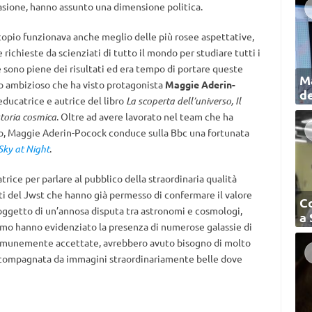
occasione, hanno assunto una dimensione politica.
scopio funzionava anche meglio delle più rosee aspettative,
 richieste da scienziati di tutto il mondo per studiare tutti i
che sono piene dei risultati ed era tempo di portare queste
Ma
o ambizioso che ha visto protagonista
Maggie Aderin-
de
 educatrice e autrice del libro
La scoperta dell’universo, Il
toria cosmica
. Oltre ad avere lavorato nel team che ha
io, Maggie Aderin-Pocock conduce sulla Bbc una fortunata
Sky at Night
.
atrice per parlare al pubblico della straordinaria qualità
enti del Jwst che hanno già permesso di confermare il valore
C
 oggetto di un’annosa disputa tra astronomi e cosmologi,
a
imo hanno evidenziato la presenza di numerose galassie di
comunemente accettate, avrebbero avuto bisogno di molto
accompagnata da immagini straordinariamente belle dove