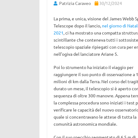
Patrizia Caraveo
30/12/2024
La prima, e unica, visione del James Webb 
Telescope dopo il lancio,
nel giorno di Nata
2021
, ci ha mostrato una compatta struttur
scintillante che conteneva tutti i sottosist
telescopio spaziale ripiegati con cura per e
nell’ogiva del lanciatore Ariane 5.
Poi lo strumento ha iniziato il viaggio per
raggiungere il suo punto di osservazione a 1
milioni di km dalla Terra. Nel corso del tragi
durato un mese, il telescopio si è aperto co
sequenza di oltre 300 manovre. Appena ter
la complessa procedura sono iniziati i test 
verificare le capacità del nuovo osservatorio
quale si concentravano le attese di tutta la
comunità astronomica mondiale.
Con il suo specchio segmentato di 6,5 m di