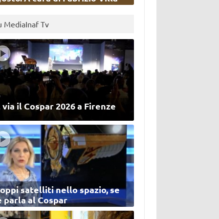
u MediaInaf Tv
 via il Cospar 2026 a Firenze
oppi satelliti nello spazio, se
 parla al Cospar