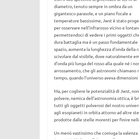
diametro, tenuto sempre in ombra da un
gigantesco parasole, e un piano focale a
temperature bassissime, Jwst è stato prog
per osservare nell’infrarosso vicino e lontan
permettendoci di vedere i primi oggetti che 
dura battaglia ma è un passo fondamentale pe
spazio, aumenta la lunghezza d’onda della ra
scivolare dal visibile, dove naturalmente eme
d’onda più lunga del rosso alla quale né i nost
arrossamento, che gli astronomi chiamano
r
tempo, quando l’universo aveva dimensioni m
Ma, per cogliere le potenzialità di Jwst, n
polvere, nemica dell’astronomia ottica, è bri
tutti gli oggetti polverosi del nostro univer
agli esopianeti in orbita attorno ad altre ste
prodotte dalle stelle morenti per finire nell
Un menù vastissimo che coniuga la valenza sc