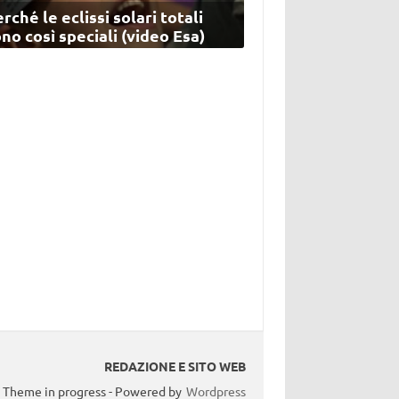
rché le eclissi solari totali
no così speciali (video Esa)
REDAZIONE E SITO WEB
Theme in progress - Powered by
Wordpress