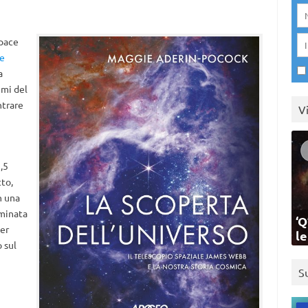
Space
le
a
emi del
ntrare
V
,5
tto,
n una
minata
‘Q
per
l
 sul
S