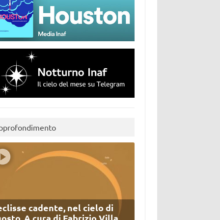
pprofondimento
eclisse cadente, nel cielo di
osto. A cura di Fabrizio Villa