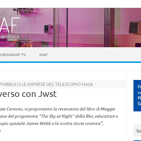
astrofisica
MEDIAINAF TV
INAF
UBBLICO LE IMPRESE DEL TELESCOPIO NASA
iverso con Jwst
trizia Caraveo, vi proponiamo la recensione del libro di Maggie
isiva del programma “The Sky at Night“ della Bbc, educatrice e
lescopio spaziale James Webb e la nostra storia cosmica”,
Is
e