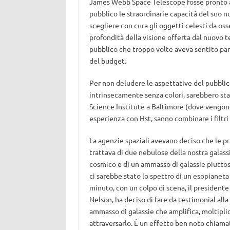
James Webb Space Telescope fosse pronto al 
pubblico le straordinarie capacità del suo 
scegliere con cura gli oggetti celesti da os
profondità della visione offerta dal nuovo t
pubblico che troppo volte aveva sentito parl
del budget.
Per non deludere le aspettative del pubblico
intrinsecamente senza colori, sarebbero st
Science Institute a Baltimore (dove vengono 
esperienza con Hst, sanno combinare i filtri
La agenzie spaziali avevano deciso che le p
trattava di due nebulose della nostra galass
cosmico e di un ammasso di galassie piuttos
ci sarebbe stato lo spettro di un esopianeta
minuto, con un colpo di scena, il presidente
Nelson, ha deciso di fare da testimonial all
ammasso di galassie che amplifica, moltiplica
attraversarlo. È un effetto ben noto chiam