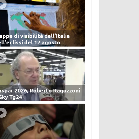
ppe di visibilità dall’Italia
ll'eclissi del 12 agosto
ospar 2026, Roberto Ragazzoni
 Sky Tg24