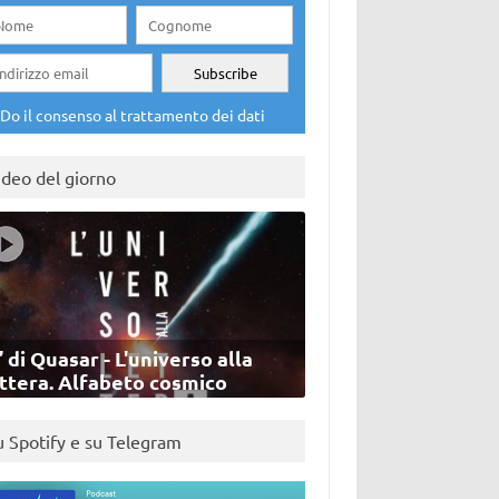
Do il consenso al trattamento dei dati
ideo del giorno
’ di Quasar - L'universo alla
ettera. Alfabeto cosmico
u Spotify e su Telegram