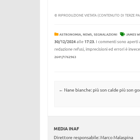
© RIPRODUZIONE VIETATA (CONTENUTO DI TERZE PA
,
,
ASTRONOMIA
NEWS
SEGNALAZIONI
JAMES W
30/12/2024
alle
17:23
. I commenti sono aperti 
redazione refusi, imprecisioni ed errori è invec
2641/1762963
Navigazione articolo
←
Nane bianche: più son calde più son go
MEDIA INAF
Direttore responsabile: Marco Malaspina