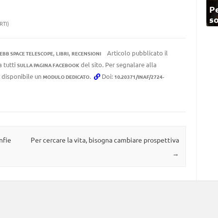
Pe
so
RTI)
,
,
Articolo pubblicato il
EBB SPACE TELESCOPE
LIBRI
RECENSIONI
a tutti
del sito. Per segnalare alla
SULLA PAGINA FACEBOOK
e disponibile un
.
Doi:
MODULO DEDICATO
10.20371/INAF/2724-
nfie
Per cercare la vita, bisogna cambiare prospettiva
→