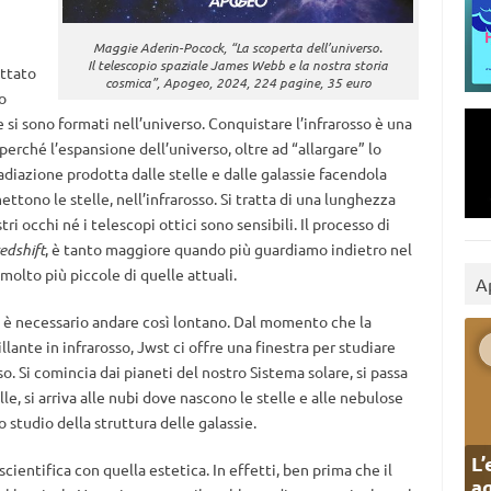
Maggie Aderin-Pocock, “La scoperta dell’universo.
Il telescopio spaziale James Webb e la nostra storia
ettato
cosmica”, Apogeo, 2024, 224 pagine, 35 euro
o
si sono formati nell’universo. Conquistare l’infrarosso è una
rché l’espansione dell’universo, oltre ad “allargare” lo
diazione prodotta dalle stelle e dalle galassie facendola
ttono le stelle, nell’infrarosso. Si tratta di una lunghezza
ri occhi né i telescopi ottici sono sensibili. Il processo di
edshift
, è tanto maggiore quando più guardiamo indietro nel
olto più piccole di quelle attuali.
A
on è necessario andare così lontano. Dal momento che la
llante in infrarosso, Jwst ci offre una finestra per studiare
so. Si comincia dai pianeti del nostro Sistema solare, si passa
lle, si arriva alle nubi dove nascono le stelle e alle nebulose
o studio della struttura delle galassie.
L’
ientifica con quella estetica. In effetti, ben prima che il
ag