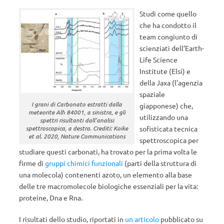
Studi come quello
che ha condotto il
team congiunto di
scienziati dell’Earth-
Life Science
Institute (Elsi) e
della Jaxa (l’agenzia
spaziale
I grani di Carbonato estratti dalla
giapponese) che,
meteorite Alh 84001, a sinistra, e gli
utilizzando una
spettri risultanti dall’analisi
sofisticata tecnica
spettroscopica, a destra. Crediti: Koike
et al.
2020,
Nature Communications
spettroscopica per
studiare questi carbonati, ha trovato per la prima volta le
firme di
gruppi chimici funzionali
(parti della struttura di
una molecola) contenenti azoto, un elemento alla base
delle tre macromolecole biologiche essenziali per la vita:
proteine, Dna e Rna.
I risultati dello studio, riportati in
un articolo
pubblicato su