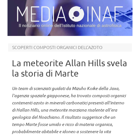
Il notiziario online dell’Istituto nazionale di astrofisica
Vai al contenuto
SCOPERTI COMPOSTI ORGANICI DELL’AZOTO
La meteorite Allan Hills svela
la storia di Marte
Un team di scienziati guidati da Mizuho Koike della Jaxa,
l’agenzia spaziale giapponese, ha trovato composti organici
contenenti azoto in minerali carbonatici presenti all'interno
di Hallan Hills, una meteorite marziana risalente all’era
geologica del Noachiano. Il risultato suggerisce che un
tempo Marte fosse umido e ricco di materia organica,
probabilmente abitabile e idoneo a sostenere la vita