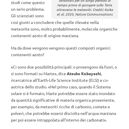
carbonati per un lungo periodo di
studi come questo
tempo prima di giungere sulla Terra
un serio problema.
attraverso le meteoriti. Crediti: Koike
et al. 2020, Nature Communications
Gli scienziati sono
così giunti a concludere che quelle rilevate nella
meteorite sono, molto probabilmente, molecole organiche
contenenti azoto di origine marziana.
Ma da dove vengono vengono questi composti organici
contenenti azoto?
«Ci sono due possibilità principali: o provengono da fuori, o
si sono formati su Marte», dice
Atsuko Kobayashi
,
ricercatrice all’Earth-Life Science Institute (ELSI) e co-
autrice dello studio. «Nel primo caso, quando il Sistema
solare si è formato, Marte potrebbe essere stato inondato
da quantità significative di materia organica proveniente,
per esempio, da meteoriti ricche di carbonio, comete e
polveri, che potrebbe essersi disciolta nell’acqua marziana
per poi essere intrappolata all’interno dei carbonati».