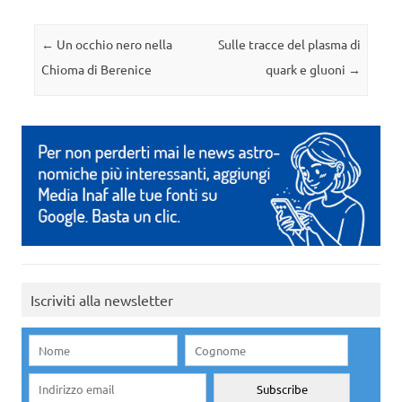
Navigazione articolo
←
Un occhio nero nella
Sulle tracce del plasma di
Chioma di Berenice
quark e gluoni
→
Iscriviti alla newsletter