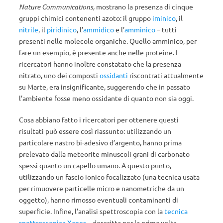
Nature Communications,
mostrano la presenza di cinque
gruppi chimici contenenti azoto: il gruppo
iminico
, il
nitrile
, il
piridinico
, l’
ammidico
e l’
amminico
– tutti
presenti nelle molecole organiche. Quello amminico, per
fare un esempio, è presente anche nelle proteine. I
ricercatori hanno inoltre constatato che la presenza
nitrato, uno dei composti
ossidanti
riscontrati attualmente
su Marte, era insignificante, suggerendo che in passato
l’ambiente fosse meno ossidante di quanto non sia oggi.
Cosa abbiano fatto i ricercatori per ottenere questi
risultati può essere così riassunto: utilizzando un
particolare nastro bi-adesivo d’argento, hanno prima
prelevato dalla meteorite minuscoli grani di carbonato
spessi quanto un capello umano. A questo punto,
utilizzando un fascio ionico focalizzato (una tecnica usata
per rimuovere particelle micro e nanometriche da un
oggetto), hanno rimosso eventuali contaminanti di
superficie. Infine, l’analisi spettroscopia con la
tecnica
spettroscopica Xanes
– descritta per la prima volta