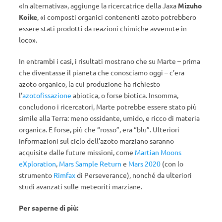
«In alternativa», aggiunge la ricercatrice della Jaxa
Mizuho
Koike
, «i composti organici contenenti azoto potrebbero
essere stati prodotti da reazioni chimiche avvenute in
loco».
In entrambi i casi, i risultati mostrano che su Marte – prima
che diventasse il pianeta che conosciamo oggi – c’era
azoto organico, la cui produzione ha richiesto
l’
azotofissazione
abiotica, o forse biotica. Insomma,
concludono i ricercatori, Marte potrebbe essere stato più
simile alla Terra: meno ossidante, umido, e ricco di materia
organica. E forse, più che “rosso”, era “blu”. Ulteriori
informazioni sul ciclo dell’azoto marziano saranno
acquisite dalle future missioni, come
Martian Moons
eXploration
,
Mars Sample Return
e
Mars 2020
(con lo
strumento
Rimfax
di Perseverance), nonché da ulteriori
studi avanzati sulle meteoriti marziane.
Per saperne di più: