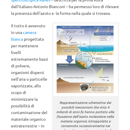
dall’italiano Antonio Bianconi – ha permesso loro di rilevare
la presenza dell’azoto e la forma nella quale si trovava.
Il tutto è avvenuto
in una
camera
bianca
progettata
per mantenere
livelli
estremamente bassi
di polvere,
organismi dispersi
nell’aria o particelle
vaporizzate, allo
scopo di
minimizzare la
Rappresentazione schematica dei
possibilità di
possibili meccanismi che circa 4
miliardi di anni fa hanno portato alla
contaminazione del
fissazione dell’azoto molecolare nella
materiale organico
materia organica intrappolata e
extraterrestre – in
conservata successivamente nei