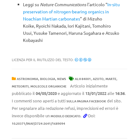
Leggi su
Nature Communications
l’articolo “
In-situ
preservation of nitrogen-bearing organics in
Noachian Martian carbonates
” di Mizuho
Koike, Ryoichi Nakada, Iori Kajitani, Tomohiro
Usui, Yusuke Tamenori, Haruna Sugahara e Atsuko
Kobayashi
LICENZA PER IL RIUTILIZZO DEL TESTO:
,
,
,
,
,
ASTRONOMIA
BIOLOGIA
NEWS
ALH 84001
AZOTO
MARTE
,
Articolo inizialmente
METEORITI
MOLECOLE ORGANICHE
pubblicato il
04/05/2020
e aggiornato il
13/01/2022
alle
16:36
.
I commenti sono aperti a tutti
del sito.
SULLA PAGINA FACEBOOK
Per segnalare alla redazione refusi, imprecisioni ed errori è
invece disponibile un
.
Doi:
MODULO DEDICATO
10.20371/INAF/2724-2641/1689094