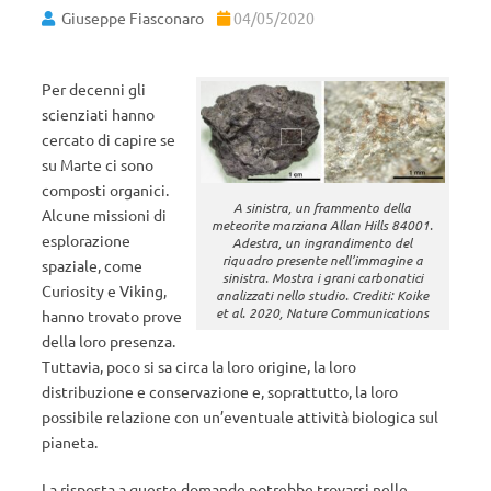
Giuseppe Fiasconaro
04/05/2020
Per decenni gli
scienziati hanno
cercato di capire se
su Marte ci sono
composti organici.
A sinistra, un frammento della
Alcune missioni di
meteorite marziana Allan Hills 84001.
esplorazione
Adestra, un ingrandimento del
riquadro presente nell’immagine a
spaziale, come
sinistra. Mostra i grani carbonatici
Curiosity e Viking,
analizzati nello studio. Crediti: Koike
et al.
2020,
Nature Communications
hanno trovato prove
della loro presenza.
Tuttavia, poco si sa circa la loro origine, la loro
distribuzione e conservazione e, soprattutto, la loro
possibile relazione con un’eventuale attività biologica sul
pianeta.
La risposta a queste domande potrebbe trovarsi nelle