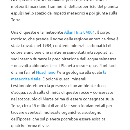
meteoriti marziane, frammenti della superficie del pianeta
espulsi nello spazio da impatti meteorici e poi giunte sulla
Terra.
Una di queste è la meteorite
Allan Hills 84001
. Il corpo
roccioso, che prende il nome della regione antartica dove è
stata trovata nel 1984, contiene minerali carbonatici di
colore arancione che si ritiene siano stati intrappolati al
suo interno durante la precipitazione dall’acqua salmastra
– una volta abbondante sul Pianeta rosso – quasi 4 miliardi
di anni fa, nel
Noachiano
, l’era geologica alla quale
la
meteorite risale
.
E poiché questi minerali
testimonierebbero la presenza di un ambiente ricco
d’acqua, studi sulla chimica di queste rocce – c
onservate
nel sottosuolo di Marte prima di essere consegnate sulla
Terra, circa 15 milioni di anni fa –
sono fondamentali per
trovare eventuali molecole organiche, a sostegno
dell’ipotesi che sul pianeta potrebbe essere esistita
qualche forma di vita
.