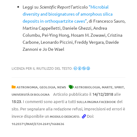
Leggi su
Scientific Report
l’articolo
“Microbial
diversity and biosignatures of amorphous silica
deposits in orthoquartzite caves”
, di Francesco Sauro,
Martina Cappelletti, Daniele Ghezzi, Andrea
Columbu, Pei-Ying Hong, Hosam M. Zowawi, Cristina
Carbone, Leonardo Piccini, Freddy Vergara, Davide
Zannoni e Jo De Wael
LICENZA PER IL RIUTILIZZO DEL TESTO:
,
,
,
,
,
ASTRONOMIA
GEOLOGIA
NEWS
ASTROBIOLOGIA
MARTE
SPIRIT
Articolo pubblicato il
14/12/2018
alle
UNIVERSITÀ DI BOLOGNA
15:23
. I commenti sono aperti a tutti
del
SULLA PAGINA FACEBOOK
sito. Per segnalare alla redazione refusi, imprecisioni ed errori è
invece disponibile un
.
Doi:
MODULO DEDICATO
10.20371/INAF/2724-2641/1668636