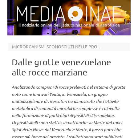
Il notiziario online dell’Istituto nazionale di astrofisica
Vai al contenuto
MICRORGANISMI SCONOSCIUTI NELLE PROFONDITÀ
Dalle grotte venezuelane
alle rocce marziane
Analizzando campioni di rocce prelevati nel sistema di grotte
noto come Imawarì Yeuta, in Venezuela, un gruppo
multidisciplinare di ricercatori ha dimostrato che l’attività
metabolica di comunità microbiche complesse è coinvolta
nella formazione di particolari depositi di silice opalina.
Depositi simili sono stati osservati anche su Marte dal rover
Spirit della Nasa: dal Venezuela a Marte, il passo potrebbe
essere più breve del previsto. I risultati sono stati pubblicati