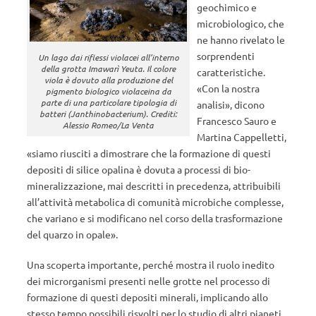
geochimico e
microbiologico, che
ne hanno rivelato le
sorprendenti
Un lago dai riflessi violacei all’interno
della grotta Imawarì Yeuta. Il colore
caratteristiche.
viola è dovuto alla produzione del
«Con la nostra
pigmento biologico violaceina da
parte di una particolare tipologia di
analisi», dicono
batteri (Janthinobacterium). Crediti:
Francesco Sauro e
Alessio Romeo/La Venta
Martina Cappelletti,
«siamo riusciti a dimostrare che la formazione di questi
depositi di silice opalina è dovuta a processi di bio-
mineralizzazione, mai descritti in precedenza, attribuibili
all’attività metabolica di comunità microbiche complesse,
che variano e si modificano nel corso della trasformazione
del quarzo in opale».
Una scoperta importante, perché mostra il ruolo inedito
dei microrganismi presenti nelle grotte nel processo di
formazione di questi depositi minerali, implicando allo
stesso tempo possibili risvolti per lo studio di altri pianeti.