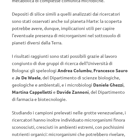
metabolica di complesse comunità microbiche.
Depositi di silice simili a quelli analizzati dai ricercatori
sono stati osservati anche sul pianeta Marte: la scoperta
potrebbe avere, dunque, implicazioni utili per capire
l’eventuale presenza di microrganismi nel sottosuolo di
pianeti diversi dalla Terra.
I risultati raggiunti sono stati possibili grazie al lavoro
congiunto di due gruppi di ricerca dell’Università di
Bologna: gli speleologi
Andrea Columbu
,
Francesco Sauro
e
Jo De Waele
, del Dipartimento di scienze biologiche,
geologiche e ambientali, e i microbiologi
Daniele Ghezzi
,
Martina Cappelletti
e
Davide Zannoni
, del Dipartimento
di farmacia e biotecnologie.
Studiando i campioni prelevati nelle grotte venezuelane, i
ricercatori hanno inoltre individuato microrganismi finora
sconosciuti, cresciuti in ambienti estremi, con pochissimi
nutrienti organici: microrganismi che potrebbero rivelare,