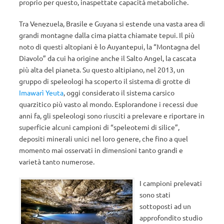
proprio per questo, inaspettate capacità metaboliche.
Tra Venezuela, Brasile e Guyana si estende una vasta area di
grandi montagne dalla cima piatta chiamate tepui. Il più
noto di questi altopiani è lo Auyantepui, la “Montagna del
Diavolo” da cui ha origine anche il Salto Angel, la cascata
più alta del pianeta. Su questo altipiano, nel 2013, un
gruppo di speleologi ha scoperto il sistema di grotte di
Imawarì Yeuta
, oggi considerato il sistema carsico
quarzitico più vasto al mondo. Esplorandone i recessi due
anni fa, gli speleologi sono riusciti a prelevare e riportare in
superficie alcuni campioni di “speleotemi di silice”,
depositi minerali unici nel loro genere, che fino a quel
momento mai osservati in dimensioni tanto grandi e
varietà tanto numerose.
I campioni prelevati
sono stati
sottoposti ad un
approfondito studio