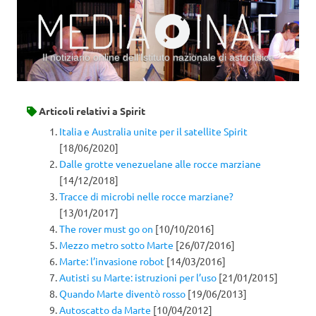
Il notiziario online dell’Istituto nazionale di astrofisica
Vai al contenuto
Articoli relativi a
Spirit
Italia e Australia unite per il satellite Spirit
[18/06/2020]
Dalle grotte venezuelane alle rocce marziane
[14/12/2018]
Tracce di microbi nelle rocce marziane?
[13/01/2017]
The rover must go on
[10/10/2016]
Mezzo metro sotto Marte
[26/07/2016]
Marte: l’invasione robot
[14/03/2016]
Autisti su Marte: istruzioni per l’uso
[21/01/2015]
Quando Marte diventò rosso
[19/06/2013]
Autoscatto da Marte
[10/04/2012]