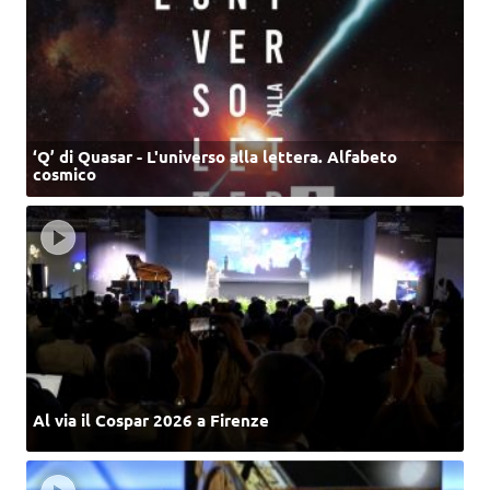
‘Q’ di Quasar - L'universo alla lettera. Alfabeto
cosmico
Al via il Cospar 2026 a Firenze