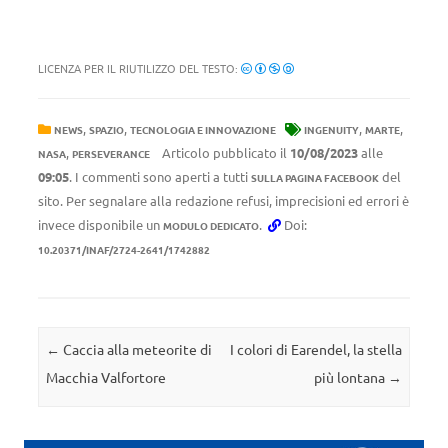
LICENZA PER IL RIUTILIZZO DEL TESTO:
,
,
,
,
NEWS
SPAZIO
TECNOLOGIA E INNOVAZIONE
INGENUITY
MARTE
,
Articolo pubblicato il
10/08/2023
alle
NASA
PERSEVERANCE
09:05
. I commenti sono aperti a tutti
del
SULLA PAGINA FACEBOOK
sito. Per segnalare alla redazione refusi, imprecisioni ed errori è
invece disponibile un
.
Doi:
MODULO DEDICATO
10.20371/INAF/2724-2641/1742882
Navigazione articolo
←
Caccia alla meteorite di
I colori di Earendel, la stella
Macchia Valfortore
più lontana
→