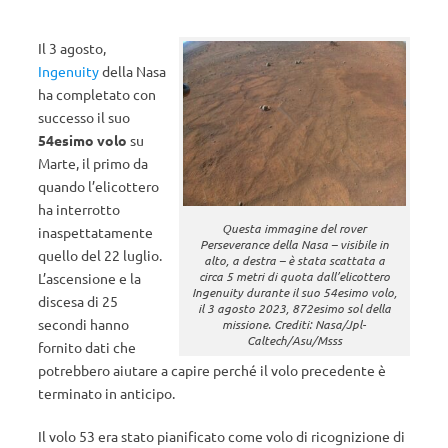
Il 3 agosto,
Ingenuity
della Nasa
ha completato con
successo il suo
54esimo volo
su
Marte, il primo da
quando l’elicottero
ha interrotto
Questa immagine del rover
inaspettatamente
Perseverance della Nasa – visibile in
quello del 22 luglio.
alto, a destra – è stata scattata a
circa 5 metri di quota dall’elicottero
L’ascensione e la
Ingenuity durante il suo 54esimo volo,
discesa di 25
il 3 agosto 2023, 872esimo sol della
secondi hanno
missione. Crediti: Nasa/Jpl-
Caltech/Asu/Msss
fornito dati che
potrebbero aiutare a capire perché il volo precedente è
terminato in anticipo.
Il volo 53 era stato pianificato come volo di ricognizione di