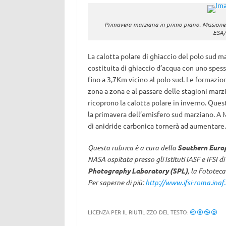
Primavera marziana in primo piano. Missione
ESA/
La calotta polare di ghiaccio del polo sud 
costituita di ghiaccio d’acqua con uno spesso
fino a 3,7Km vicino al polo sud. Le formazio
zona a zona e al passare delle stagioni marz
ricoprono la calotta polare in inverno. Que
la primavera dell’emisfero sud marziano. A M
di anidride carbonica tornerà ad aumentare
Questa rubrica è a cura della
Southern Europ
NASA ospitata presso gli Istituti IASF e IFSI 
Photography Laboratory (SPL)
, la Fototeca
Per saperne di più:
http://www.ifsi-roma.inaf.i
LICENZA PER IL RIUTILIZZO DEL TESTO: