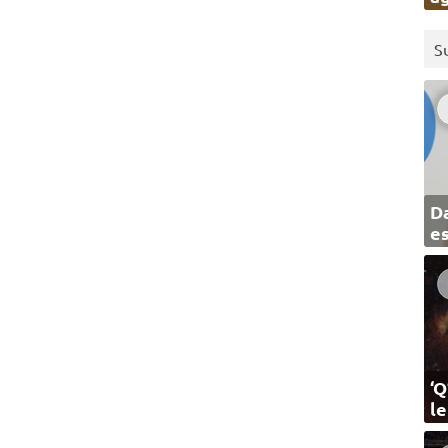
S
Da
e
‘Q
l