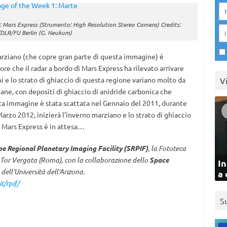
: Mars Express (Strumento: High Resolution Stereo Camera) Credits:
DLR/FU Berlin (G. Neukum)
marziano (che copre gran parte di questa immagine) è
re che il radar a bordo di Mars Express ha rilevato arrivare
ni e lo strato di ghiaccio di questa regione variano molto da
V
iane, con depositi di ghiaccio di anidride carbonica che
sta immagine è stata scattata nel Gennaio del 2011, durante
arzo 2012, inizierà l’inverno marziano e lo strato di ghiaccio
. Mars Express è in attesa…
e Regional Planetary Imaging Facility (SRPIF)
, la Fototeca
di Tor Vergata (Roma), con la collaborazione dello
Space
In
 dell’Università dell’Arizona.
a 
t/rpif/
S