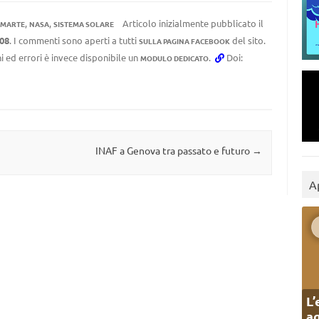
,
,
Articolo inizialmente pubblicato il
MARTE
NASA
SISTEMA SOLARE
:08
. I commenti sono aperti a tutti
del sito.
SULLA PAGINA FACEBOOK
i ed errori è invece disponibile un
.
Doi:
MODULO DEDICATO
INAF a Genova tra passato e futuro
→
A
L’
ag