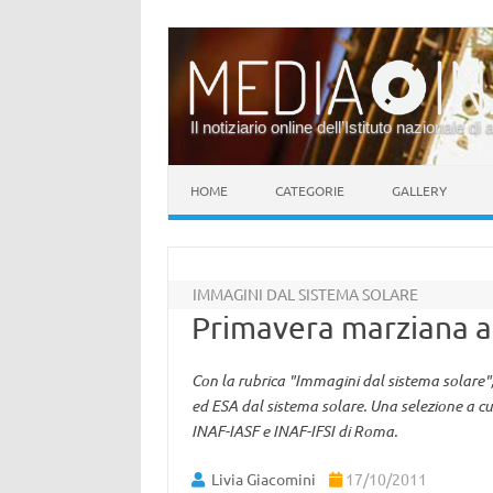
Il notiziario online dell’Istituto nazionale di 
Vai al contenuto
HOME
CATEGORIE
GALLERY
IMMAGINI DAL SISTEMA SOLARE
Primavera marziana a
Con la rubrica "Immagini dal sistema solare",
ed ESA dal sistema solare. Una selezione a cur
INAF-IASF e INAF-IFSI di Roma.
Livia Giacomini
17/10/2011