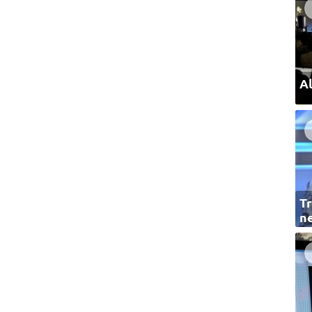
Al
Tr
ne