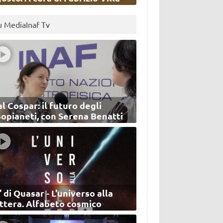
u MediaInaf Tv
l Cospar: il futuro degli
sopianeti, con Serena Benatti
’ di Quasar - L'universo alla
ettera. Alfabeto cosmico