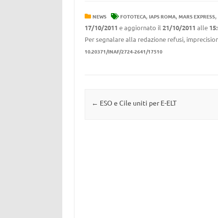
,
,
,
NEWS
FOTOTECA
IAPS ROMA
MARS EXPRESS
17/10/2011
e aggiornato il
21/10/2011
alle
15
Per segnalare alla redazione refusi, imprecision
10.20371/INAF/2724-2641/17510
Navigazione articolo
←
ESO e Cile uniti per E-ELT