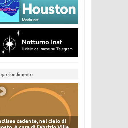
pprofondimento
eclisse cadente, nel cielo di
osto. A cura di Fabrizio Villa