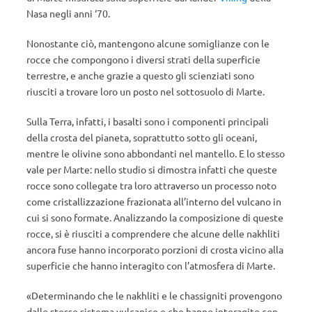
Nasa negli anni ‘70.
Nonostante ciò, mantengono alcune somiglianze con le
rocce che compongono i diversi strati della superficie
terrestre, e anche grazie a questo gli scienziati sono
riusciti a trovare loro un posto nel sottosuolo di Marte.
Sulla Terra, infatti, i basalti sono i componenti principali
della crosta del pianeta, soprattutto sotto gli oceani,
mentre le olivine sono abbondanti nel mantello. E lo stesso
vale per Marte: nello studio si dimostra infatti che queste
rocce sono collegate tra loro attraverso un processo noto
come cristallizzazione frazionata all’interno del vulcano in
cui si sono formate. Analizzando la composizione di queste
rocce, si è riusciti a comprendere che alcune delle nakhliti
ancora fuse hanno incorporato porzioni di crosta vicino alla
superficie che hanno interagito con l’atmosfera di Marte.
«Determinando che le nakhliti e le chassigniti provengono
dallo stesso sistema vulcanico e che hanno interagito con