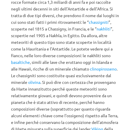
rocce formate circa 1,3 miliardi di anni fa e poi raccolte
negli ultimi decenni in siti dell’Antartide e dell’Africa. Si
tratta di due tipi diversi, che prendono il nome dai luoghi in
cui sono stati fatti i primi ritrovamenti: le “
chassigniti
”,
scoperte nel 1815 a Chassigny, in Francia, e le “
nakhliti
”,
scopertie nel 1905 a Nakhla, in Egitto. Da allora, altre
meteoriti di questo tipo sono state scoperte in località
come la Mauritania e l’Antartide. Le potete vedere qui a
fianco, nelle loro diverse composizioni: le nakhliti sono
basaltiche
, simili alle lave che eruttano oggi in Islanda e
alle Hawaii, ricche di un minerale chiamato
clinopirosseno
.
Le chassigniti sono costituite quasi esclusivamente dal
minerale
olivina
. Si può dire con certezza che provengano
da Marte innanzitutto perché queste meteoriti sono
relativamente giovani, e quindi devono provenire da un
pianeta che è stato attivo di recente, perché hanno
composizioni diverse (soprattutto per quanto riguarda
alcuni elementi chiave come l’ossigeno) rispetto alla Terra,
e infine perché conservano la composizione dell’atmosfera
di Marte misurata sulla superficie dai lander
Viking
della