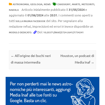
,
,
,
,
,
ASTRONOMIA
GEOLOGIA
NEWS
CHASSIGNY
MARTE
METEORITI
Articolo inizialmente pubblicato il
31/05/2024
e
NAKHLA
aggiornato il
01/06/2024
alle
20:31
. I commenti sono aperti a
tutti
del sito. Per segnalare alla
SULLA PAGINA FACEBOOK
redazione refusi, imprecisioni ed errori è invece disponibile un
.
Doi:
MODULO DEDICATO
10.20371/INAF/2724-2641/1754241
Navigazione articolo
←
All’origine dei buchi neri
Houston, un podcast di
di massa intermedia
Media Inaf
→