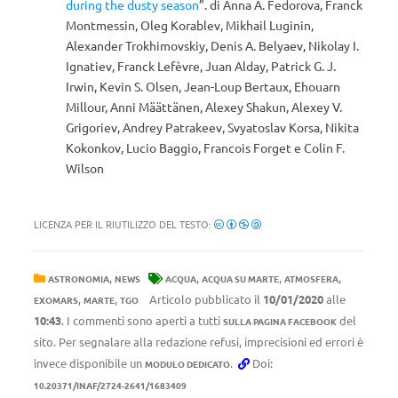
during the dusty season
”. di Anna A. Fedorova, Franck
Montmessin, Oleg Korablev, Mikhail Luginin,
Alexander Trokhimovskiy, Denis A. Belyaev, Nikolay I.
Ignatiev, Franck Lefèvre, Juan Alday,
Patrick G. J.
Irwin, Kevin S. Olsen,
Jean-Loup Bertaux, Ehouarn
Millour, Anni Määttänen, Alexey Shakun, Alexey V.
Grigoriev, Andrey Patrakeev, Svyatoslav Korsa, Nikita
Kokonkov, Lucio Baggio, Francois Forget e Colin F.
Wilson
LICENZA PER IL RIUTILIZZO DEL TESTO:
,
,
,
,
ASTRONOMIA
NEWS
ACQUA
ACQUA SU MARTE
ATMOSFERA
,
,
Articolo pubblicato il
10/01/2020
alle
EXOMARS
MARTE
TGO
10:43
. I commenti sono aperti a tutti
del
SULLA PAGINA FACEBOOK
sito. Per segnalare alla redazione refusi, imprecisioni ed errori è
invece disponibile un
.
Doi:
MODULO DEDICATO
10.20371/INAF/2724-2641/1683409