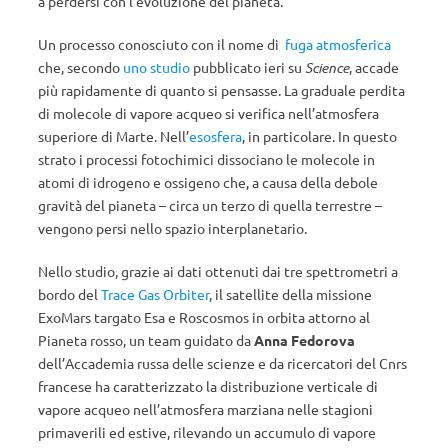
a perdersi con l’evoluzione del pianeta.
Un processo conosciuto con il nome di
fuga atmosferica
che, secondo
uno studio
pubblicato ieri su
Science
, accade
più rapidamente di quanto si pensasse. La graduale perdita
di molecole di vapore acqueo si verifica nell’atmosfera
superiore di Marte. Nell’
esosfera
, in particolare. In questo
strato i processi fotochimici dissociano le molecole in
atomi di idrogeno e ossigeno che, a causa della debole
gravità del pianeta – circa un terzo di quella terrestre –
vengono persi nello spazio interplanetario.
Nello studio, grazie ai dati ottenuti dai tre spettrometri a
bordo del
Trace Gas Orbiter
, il satellite della missione
ExoMars targato Esa e Roscosmos in orbita attorno al
Pianeta rosso, un team guidato da
Anna Fedorova
dell’Accademia russa delle scienze e da ricercatori del Cnrs
francese ha caratterizzato la distribuzione verticale di
vapore acqueo nell’atmosfera marziana nelle stagioni
primaverili ed estive, rilevando un accumulo di vapore