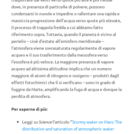
dove, in presenza di particelle di polvere, possono
condensarsi in nuvole e impedire o rallentare una rapida e
massiccia progressione dell’acqua verso quote più elevate,
il processo di trappola fredda a cui abbiamo fatto
riferimento sopra. Tuttavia, quando il pianeta è vicino al
perielio – cioè d’estate all’emisfero meridionale –
l’atmosfera viene sovrasaturata regolarmente di vapore
acqueo e il suo trasferimento dalla mesosfera verso
l’esosfera è più veloce. La maggiore presenza di vapore
acqueo ad altissima altitudine implica che un numero
maggiore di atomi di idrogeno e ossigeno – prodotti dagli
effetti fotochimici che lì si verificano – sono in grado di
fuggire da Marte, amplificando la fuga di acqua e dunque la
perdita di atmosfera.
Per saperne di più:
Leggi
su Science
l’articolo “
Stormy water on Mars: The
distribution and saturation of atmospheric water