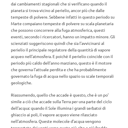
dai cambiamenti stagionali che si verificano quando il
pianeta si trova vicino al perielio, ancor più che dalle
tempeste di polvere. Sebbene infatti in questo periodo su
Marte compaiano tempeste di polvere su scala planetaria
che possono concorrere alla fuga atmosferica, questi
eventi, secondo i ricercatori, hanno un impatto minore. Gli
scienziati suggeriscono quindi che sia l’avvicinarsi al
perielio il principale regolatore della quantità di vapore
acqueo nell’atmosfera. E poiché il perielio coincide con il
periodo più caldo dell’anno marziano, questo è il motore
che governa l’attuale perdita e che ha probabilmente
governato la fuga di acqua nello spazio su scale temporali
geologiche.
Riassumendo, quello che accade è questo, che è un po’
simile a ciò che accade sulla Terra per una parte del ciclo
dell’acqua: quando il Sole illumina i grandi serbatoi di
ghiaccio ai poli, il vapore acqueo viene rilasciato
nell’atmosfera. Queste molecole d’acqua vengono
trasportate dai venti verso quote più alte e più fredde