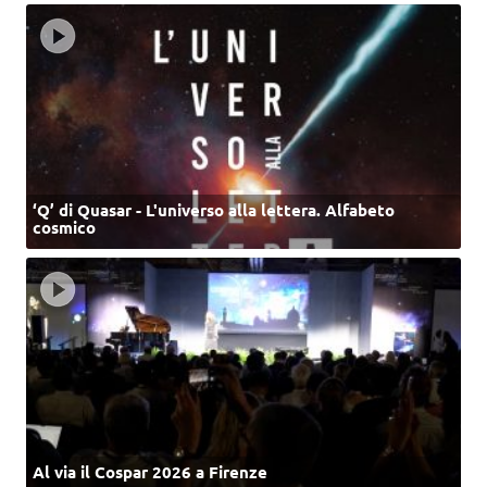
‘Q’ di Quasar - L'universo alla lettera. Alfabeto
cosmico
Al via il Cospar 2026 a Firenze