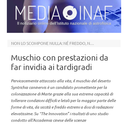
Il notiziario online dell’Istituto nazionale di astrofisica
Vai al contenuto
NON LO SCOMPONE NULLA: NÉ FREDDO, NÉ ARIDITÀ, NÉ RADIAZIONI
Muschio con prestazioni da
far invidia ai tardigradi
Pervicacemente attaccato alla vita, il muschio del deserto
Syntrichia caninervis è un candidato promettente per la
colonizzazione di Marte grazie alla sua estrema capacità di
tollerare condizioni difficili e letali per la maggior parte delle
forme di vita, da siccità e freddo estremi a dosi di radiazioni
elevatissime. Su “The Innovation” i risultati di uno studio
condotto all’Accademia cinese delle scienze