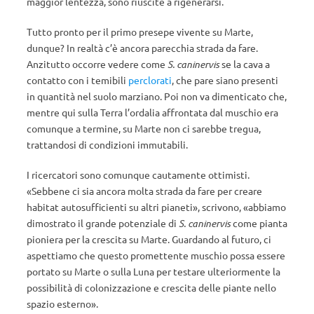
maggior lentezza, sono riuscite a rigenerarsi.
Tutto pronto per il primo presepe vivente su Marte,
dunque? In realtà c’è ancora parecchia strada da fare.
Anzitutto occorre vedere come
S. caninervis
se la cava a
contatto con i temibili
perclorati
, che pare siano presenti
in quantità nel suolo marziano. Poi non va dimenticato che,
mentre qui sulla Terra l’ordalia affrontata dal muschio era
comunque a termine, su Marte non ci sarebbe tregua,
trattandosi di condizioni immutabili.
I ricercatori sono comunque cautamente ottimisti.
«Sebbene ci sia ancora molta strada da fare per creare
habitat autosufficienti su altri pianeti», scrivono, «abbiamo
dimostrato il grande potenziale di
S. caninervis
come pianta
pioniera per la crescita su Marte. Guardando al futuro, ci
aspettiamo che questo promettente muschio possa essere
portato su Marte o sulla Luna per testare ulteriormente la
possibilità di colonizzazione e crescita delle piante nello
spazio esterno».