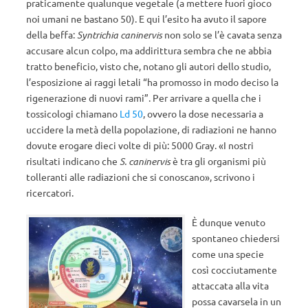
praticamente qualunque vegetale (a mettere fuori gioco
noi umani ne bastano 50). E qui l’esito ha avuto il sapore
della beffa:
Syntrichia caninervis
non solo se l’è cavata senza
accusare alcun colpo, ma addirittura sembra che ne abbia
tratto beneficio, visto che, notano gli autori dello studio,
l’esposizione ai raggi letali “ha promosso in modo deciso la
rigenerazione di nuovi rami”. Per arrivare a quella che i
tossicologi chiamano
Ld 50
, ovvero la dose necessaria a
uccidere la metà della popolazione, di radiazioni ne hanno
dovute erogare dieci volte di più: 5000 Gray. «I nostri
risultati indicano che
S. caninervis
è tra gli organismi più
tolleranti alle radiazioni che si conoscano», scrivono i
ricercatori.
È dunque venuto
spontaneo chiedersi
come una specie
così cocciutamente
attaccata alla vita
possa cavarsela in un