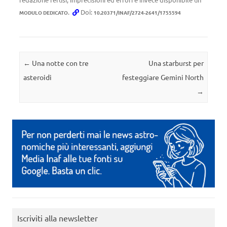
.
Doi:
MODULO DEDICATO
10.20371/INAF/2724-2641/1755594
Navigazione articolo
←
Una notte con tre
Una starburst per
asteroidi
festeggiare Gemini North
→
Iscriviti alla newsletter