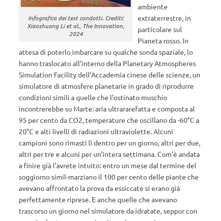
ambiente
extraterrestre, in
Infografica dei test condotti. Crediti:
Xiaoshuang Li et al., The Innovation,
particolare sul
2024
Pianeta rosso. In
attesa di poterlo imbarcare su qualche sonda spaziale, lo
hanno traslocato all’interno della Planetary Atmospheres
Simulation Facility dell’Accademia cinese delle scienze, un
simulatore di atmosfere planetarie in grado di riprodurre
condizioni simili a quelle che l’ostinato muschio
incontrerebbe su Marte: aria ultrararefatta e composta al
95 per cento da CO2, temperature che oscillano da -60°C a
20°C e alti livelli di radiazioni ultraviolette. Alcuni
campioni sono rimasti lì dentro per un giorno, altri per due,
altri per tre e alcuni per un’intera settimana. Com’è andata
a finire già l’avrete intuito: entro un mese dal termine del
soggiorno simil-marziano il 100 per cento delle piante che
avevano affrontato la prova da essiccate si erano già
perfettamente riprese. E anche quelle che avevano
trascorso un giorno nel simulatore da idratate, seppur con