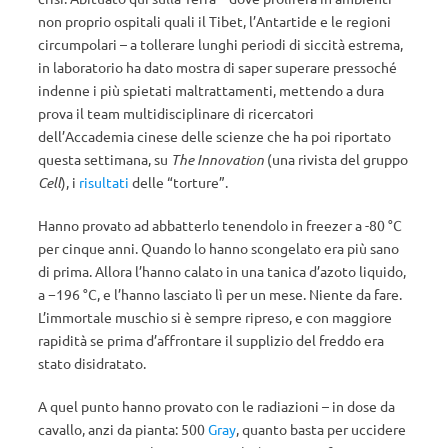
non proprio ospitali quali il Tibet, l’Antartide e le regioni
circumpolari – a tollerare lunghi periodi di siccità estrema,
in laboratorio ha dato mostra di saper superare pressoché
indenne i più spietati maltrattamenti, mettendo a dura
prova il team multidisciplinare di ricercatori
dell’Accademia cinese delle scienze che ha poi riportato
questa settimana, su
The Innovation
(una rivista del gruppo
Cell
), i
risultati
delle “torture”.
Hanno provato ad abbatterlo tenendolo in freezer a -80 °C
per cinque anni. Quando lo hanno scongelato era più sano
di prima. Allora l’hanno calato in una tanica d’azoto liquido,
a −196 °C, e l’hanno lasciato lì per un mese. Niente da fare.
L’immortale muschio si è sempre ripreso, e con maggiore
rapidità se prima d’affrontare il supplizio del freddo era
stato disidratato.
A quel punto hanno provato con le radiazioni – in dose da
cavallo, anzi da pianta: 500
Gray
, quanto basta per uccidere