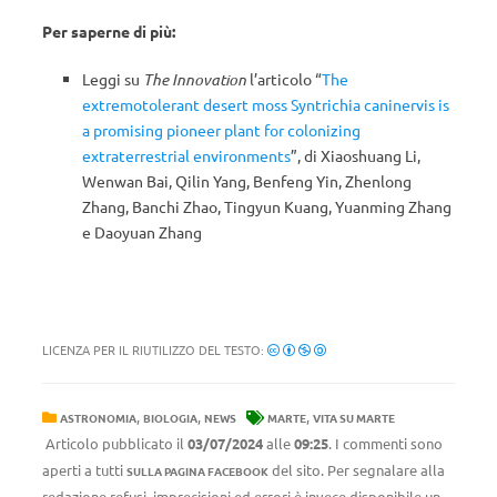
Per saperne di più:
Leggi su
The Innovation
l’articolo “
The
extremotolerant desert moss Syntrichia caninervis is
a promising pioneer plant for colonizing
extraterrestrial environments
”, di Xiaoshuang Li,
Wenwan Bai, Qilin Yang, Benfeng Yin, Zhenlong
Zhang, Banchi Zhao, Tingyun Kuang, Yuanming Zhang
e Daoyuan Zhang
LICENZA PER IL RIUTILIZZO DEL TESTO:
,
,
,
ASTRONOMIA
BIOLOGIA
NEWS
MARTE
VITA SU MARTE
Articolo pubblicato il
03/07/2024
alle
09:25
. I commenti sono
aperti a tutti
del sito. Per segnalare alla
SULLA PAGINA FACEBOOK
redazione refusi, imprecisioni ed errori è invece disponibile un