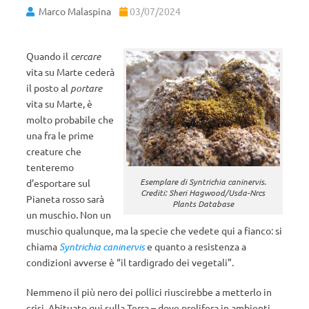
Marco Malaspina
03/07/2024
Quando il
cercare
vita su Marte cederà
il posto al
portare
vita su Marte, è
molto probabile che
una fra le prime
creature che
tenteremo
Esemplare di Syntrichia caninervis.
d’esportare sul
Crediti: Sheri Hagwood/Usda-Nrcs
Pianeta rosso sarà
Plants Database
un muschio. Non un
muschio qualunque, ma la specie che vedete qui a fianco: si
chiama
Syntrichia caninervis
e quanto a resistenza a
condizioni avverse è “il tardigrado dei vegetali”.
Nemmeno il più nero dei pollici riuscirebbe a metterlo in
crisi. Abituato qui sulla Terra – dove prolifera in ambienti