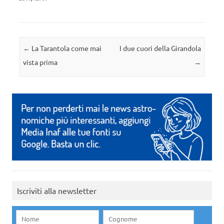
Navigazione articolo
←
La Tarantola come mai
I due cuori della Girandola
vista prima
→
Iscriviti alla newsletter