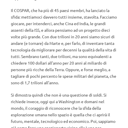
Il COSPAR, che ha più di 45 paesi membri, ha lanciato la
sfida: mettiamoci davvero tutti insieme, stavolta. Facciamo
giocare, per intenderci, anche Cina ed India, le grandi
assenti della ISS, e allora pensiamo ad un progetto dieci
volte più grande. Con due trilioni in 20 anni siamo sicuri di
andare (e tornare) da Marte e, per farlo, di inventare tanta
tecnologia da migliorare per decenni la qualità della vita di
tutti. Sembrano tanti, due trilioni, ma sono equivalenti a
chiedere 100 dollari all’anno per 20 anni al miliardo di
persone più ricche della Terra. Oppure, e forse meglio, a
tagliare di pochi percento le spese militari del pianeta, che
sono di 1,7 trilioni all’anno.
Si dimostra quindi che non è una questione di soldi. Si
richiede invece, oggi qui a Washington e domani nel
mondo, il coraggio di riconoscere che la sfida della
esplorazione umana nello spazio è quella che ci aprirà il
futuro, mentale, tecnologico ed economico. Poi, sappiamo
già come fare: uno spazioporto vicino alla Luna per