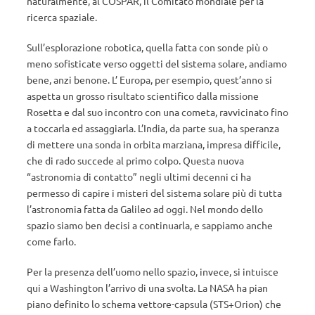
naturalmente, al COSPAR, il Comitato mondiale per la
ricerca spaziale.
Sull’esplorazione robotica, quella fatta con sonde più o
meno sofisticate verso oggetti del sistema solare, andiamo
bene, anzi benone. L’ Europa, per esempio, quest’anno si
aspetta un grosso risultato scientifico dalla missione
Rosetta e dal suo incontro con una cometa, ravvicinato fino
a toccarla ed assaggiarla. L’India, da parte sua, ha speranza
di mettere una sonda in orbita marziana, impresa difficile,
che di rado succede al primo colpo. Questa nuova
“astronomia di contatto” negli ultimi decenni ci ha
permesso di capire i misteri del sistema solare più di tutta
l’astronomia fatta da Galileo ad oggi. Nel mondo dello
spazio siamo ben decisi a continuarla, e sappiamo anche
come farlo.
Per la presenza dell’uomo nello spazio, invece, si intuisce
qui a Washington l’arrivo di una svolta. La NASA ha pian
piano definito lo schema vettore-capsula (STS+Orion) che