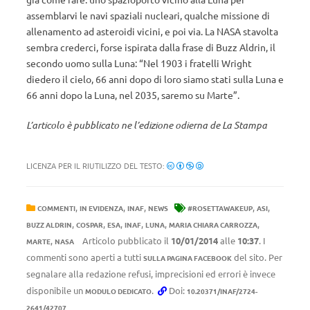
assemblarvi le navi spaziali nucleari, qualche missione di
allenamento ad asteroidi vicini, e poi via. La NASA stavolta
sembra crederci, forse ispirata dalla frase di Buzz Aldrin, il
secondo uomo sulla Luna: “Nel 1903 i fratelli Wright
diedero il cielo, 66 anni dopo di loro siamo stati sulla Luna e
66 anni dopo la Luna, nel 2035, saremo su Marte”.
L’articolo è pubblicato ne l’edizione odierna de La Stampa
LICENZA PER IL RIUTILIZZO DEL TESTO:
,
,
,
,
,
COMMENTI
IN EVIDENZA
INAF
NEWS
#ROSETTAWAKEUP
ASI
,
,
,
,
,
,
BUZZ ALDRIN
COSPAR
ESA
INAF
LUNA
MARIA CHIARA CARROZZA
,
Articolo pubblicato il
10/01/2014
alle
10:37
. I
MARTE
NASA
commenti sono aperti a tutti
del sito. Per
SULLA PAGINA FACEBOOK
segnalare alla redazione refusi, imprecisioni ed errori è invece
disponibile un
.
Doi:
MODULO DEDICATO
10.20371/INAF/2724-
2641/42707