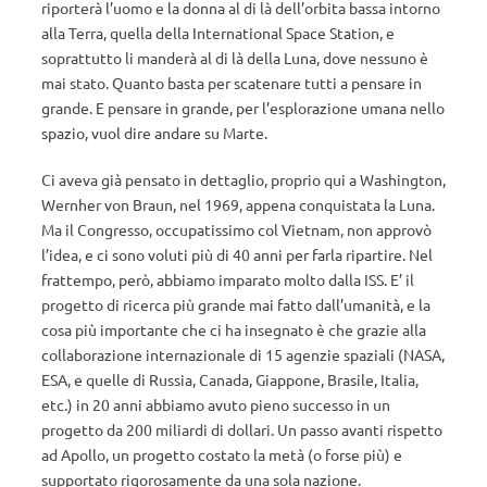
riporterà l’uomo e la donna al di là dell’orbita bassa intorno
alla Terra, quella della International Space Station, e
soprattutto li manderà al di là della Luna, dove nessuno è
mai stato. Quanto basta per scatenare tutti a pensare in
grande. E pensare in grande, per l’esplorazione umana nello
spazio, vuol dire andare su Marte.
Ci aveva già pensato in dettaglio, proprio qui a Washington,
Wernher von Braun, nel 1969, appena conquistata la Luna.
Ma il Congresso, occupatissimo col Vietnam, non approvò
l’idea, e ci sono voluti più di 40 anni per farla ripartire. Nel
frattempo, però, abbiamo imparato molto dalla ISS. E’ il
progetto di ricerca più grande mai fatto dall’umanità, e la
cosa più importante che ci ha insegnato è che grazie alla
collaborazione internazionale di 15 agenzie spaziali (NASA,
ESA, e quelle di Russia, Canada, Giappone, Brasile, Italia,
etc.) in 20 anni abbiamo avuto pieno successo in un
progetto da 200 miliardi di dollari. Un passo avanti rispetto
ad Apollo, un progetto costato la metà (o forse più) e
supportato rigorosamente da una sola nazione.