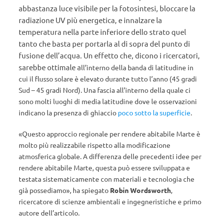
abbastanza luce visibile per la fotosintesi, bloccare la
radiazione UV più energetica, e innalzare la
temperatura nella parte inferiore dello strato quel
tanto che basta per portarla al di sopra del punto di
fusione dell’acqua. Un effetto che, dicono i ricercatori,
sarebbe ottimale a
ll’interno della banda di latitudine in
cui il flusso solare è elevato durante tutto l’anno (45 gradi
Sud – 45 gradi Nord). Una fascia all’interno della quale ci
sono molti luoghi di media latitudine dove le osservazioni
indicano la presenza di ghiaccio
poco sotto la superficie
.
«Questo approccio regionale per rendere abitabile Marte è
molto più realizzabile rispetto alla modificazione
atmosferica globale. A differenza delle precedenti idee per
rendere abitabile Marte, questa può essere sviluppata e
testata sistematicamente con materiali e tecnologia che
già possediamo», ha spiegato
Robin Wordsworth
,
ricercatore di scienze ambientali e ingegneristiche e primo
autore dell’articolo.