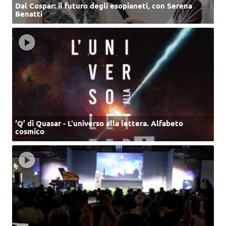
Dal Cospar: il futuro degli esopianeti, con Serena
Benatti
‘Q’ di Quasar - L'universo alla lettera. Alfabeto
cosmico