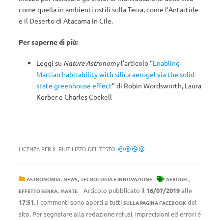
come quella
in ambienti ostili sulla Terra, come l’Antartide
e il Deserto di Atacama in Cile.
Per saperne di più:
Leggi su
Nature Astronomy
l’articolo “
Enabling
Martian habitability with silica aerogel via the solid-
state greenhouse effect
” di Robin Wordsworth, Laura
Kerber e Charles Cockell
LICENZA PER IL RIUTILIZZO DEL TESTO:
,
,
,
ASTRONOMIA
NEWS
TECNOLOGIA E INNOVAZIONE
AEROGEL
,
Articolo pubblicato il
16/07/2019
alle
EFFETTO SERRA
MARTE
17:51
. I commenti sono aperti a tutti
del
SULLA PAGINA FACEBOOK
sito. Per segnalare alla redazione refusi, imprecisioni ed errori è