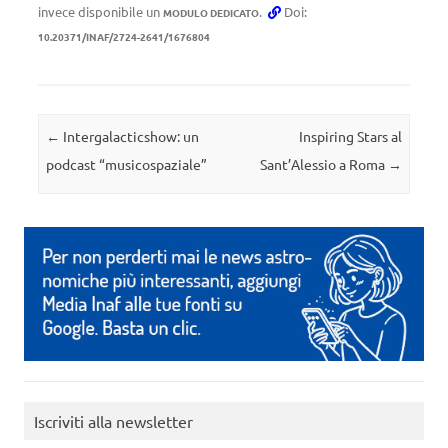
invece disponibile un
.
Doi:
MODULO DEDICATO
10.20371/INAF/2724-2641/1676804
Navigazione articolo
←
Intergalacticshow: un
Inspiring Stars al
podcast “musicospaziale”
Sant’Alessio a Roma
→
Iscriviti alla newsletter