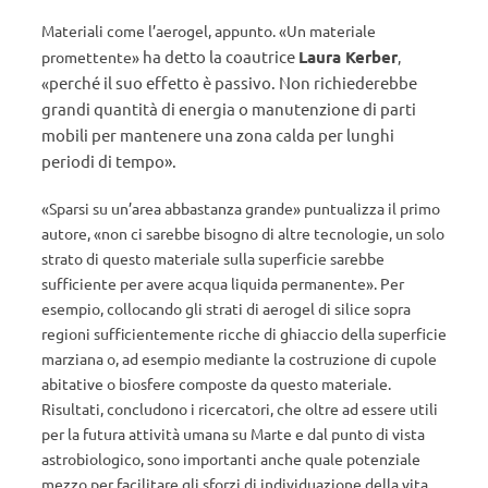
Materiali come l’aerogel, appunto. «U
n materiale
ha detto la coautrice
Laura Kerber
promettente»
,
perché il suo effetto è passivo. N
on richiederebbe
«
grandi quantità di energia o manutenzione di parti
mobili per mantenere una zona calda per lunghi
periodi di tempo».
«Sparsi su un’area abbastanza grande» puntualizza il primo
autore, «non ci sarebbe bisogno di altre tecnologie, un solo
strato di questo materiale sulla superficie sarebbe
sufficiente per avere acqua liquida permanente». Per
esempio, collocando gli strati di aerogel di silice sopra
regioni sufficientemente ricche di ghiaccio della superficie
marziana o, ad esempio mediante la costruzione di cupole
abitative o biosfere composte da questo materiale.
Risultati, concludono i ricercatori, che oltre ad essere utili
per la futura attività umana su Marte e dal punto di vista
astrobiologico, sono importanti anche quale potenziale
mezzo per facilitare gli sforzi di individuazione della vita