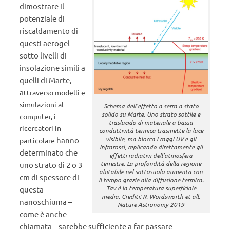
dimostrare il
potenziale di
riscaldamento di
questi aerogel
sotto livelli di
insolazione simili a
quelli di Marte,
a
ttraverso modelli e
simulazioni al
Schema dell’effetto a serra a stato
solido su Marte. Uno strato sottile e
computer, i
traslucido di materiale a bassa
ricercatori in
conduttività termica trasmette la luce
visibile, ma blocca i raggi UV e gli
hanno
particolare
infrarossi, replicando direttamente gli
determinato che
effetti radiativi dell’atmosfera
terrestre. La profondità della regione
uno strato di 2 o 3
abitabile nel sottosuolo aumenta con
cm di spessore di
il tempo grazie alla diffusione termica.
Tav è la temperatura superficiale
questa
media. Crediti: R. Wordsworth et all.
nanoschiuma –
Nature Astronomy 2019
come è anche
chiamata – sarebbe sufficiente a far passare