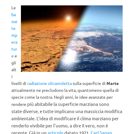
Le
ba
sse
te
mp
era
tur
e
e
gli
alt
i
livelli di
radiazione ultravioletta
sulla superficie di
Marte
attualmente ne precludono la vita, quantomeno quella di
specie come la nostra. Negli anni, le idee avanzate per
più abitabile la superficie marziana
sono
rendere
state
d
iverse
, e tutte implicano una massiccia modifica
ambientale. L’idea di modificare il clima marziano per
renderlo vivibile per l’uomo, a dire il vero, non è
recente. Già in un
articolo
datato 1971,
Carl Sagan