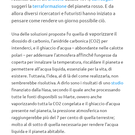
suggerì la
terraformazione
del pianeta rosso. E da
allora diversi ricercatori e futuristi hanno iniziato a
pensare come rendere
un giorno
possibile
ciò
.
fu
vaporizzare il
Una delle soluzioni proposte
quella di
diossido di carbonio, l’anidride carbonica (CO2) per
intenderci, e il ghiaccio d’acqua – abbondante nelle calotte
affinché
polari – per addensare l’atmosfera
fungesse da
coperta per innalzare la temperatura, riscaldare il pianeta e
permettere all’acqua liquida, essenziale per la vita, di
esistere. Tuttavia, l’idea, al di là del come realizzarla, non
sembrerebbe risolutiva
. A dirlo sono i risultati di uno
studio
finanziato dalla Nasa, secondo il quale anche processando
tutte le fonti disponibili su Marte, ovvero anche
vaporizzando tutta la CO2 congelata e il ghiaccio d’acqua
presente nel pianeta, la pressione atmosferica non
raggiungerebbe più del 7 per cento di quella terrestre;
molto al di sotto di quella necessaria per rendere l’acqua
liquida e il pianeta abitabile.