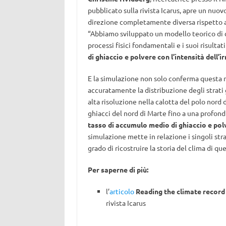
pubblicato sulla rivista Icarus, apre un nuov
direzione completamente diversa rispetto all
“Abbiamo sviluppato un modello teorico di co
processi fisici fondamentali e i suoi risultat
di ghiaccio e polvere con l’intensità dell’
E la simulazione non solo conferma questa r
accuratamente la distribuzione degli strati g
alta risoluzione nella calotta del polo nord d
ghiacci del nord di Marte fino a una profondi
tasso di accumulo medio di ghiaccio e pol
simulazione mette in relazione i singoli str
grado di ricostruire la storia del clima di qu
Per saperne di più:
l’
articolo
Reading the climate record 
rivista Icarus