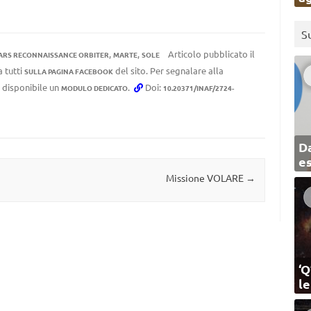
S
,
,
Articolo pubblicato il
ARS RECONNAISSANCE ORBITER
MARTE
SOLE
a tutti
del sito. Per segnalare alla
SULLA PAGINA FACEBOOK
e disponibile un
.
Doi:
MODULO DEDICATO
10.20371/INAF/2724-
Da
e
Missione VOLARE
→
‘Q
l