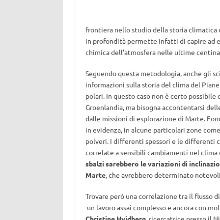
frontiera nello studio della storia climatica 
in profondità permette infatti di capire a
chimica dell’atmosfera nelle ultime centinaia
Seguendo questa metodologia, anche gli sci
informazioni sulla storia del clima del Piane
polari. In questo caso non è certo possibile 
Groenlandia, ma bisogna accontentarsi delle
dalle missioni di esplorazione di Marte. Fo
in evidenza, in alcune particolari zone come 
polveri. I differenti spessori e le differen
correlate a sensibili cambiamenti nel clima d
sbalzi sarebbero le variazioni di inclinaz
Marte
, che avrebbero determinato notevoli
Trovare però una correlazione tra il flusso di
un lavoro assai complesso e ancora con molt
Christine Hvidberg
, ricercatrice presso il 