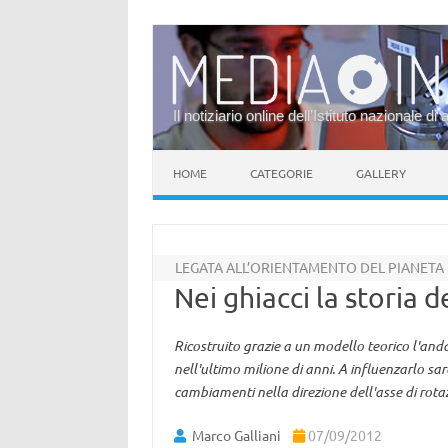
Il notiziario online dell’Istituto nazionale di 
Vai al contenuto
HOME
CATEGORIE
GALLERY
LEGATA ALL’ORIENTAMENTO DEL PIANETA
Nei ghiacci la storia d
Ricostruito grazie a un modello teorico l'and
nell'ultimo milione di anni. A influenzarlo sa
cambiamenti nella direzione dell'asse di rotazi
Marco Galliani
07/09/2012