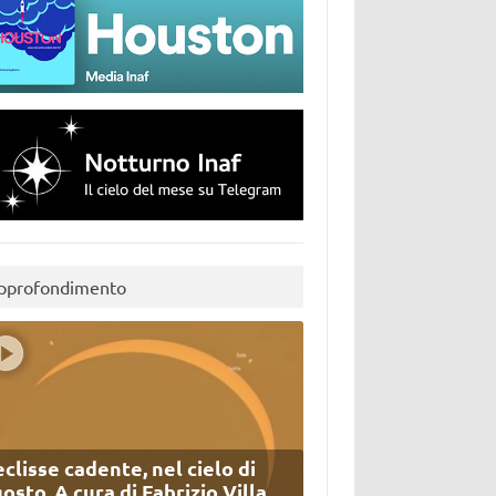
pprofondimento
eclisse cadente, nel cielo di
osto. A cura di Fabrizio Villa