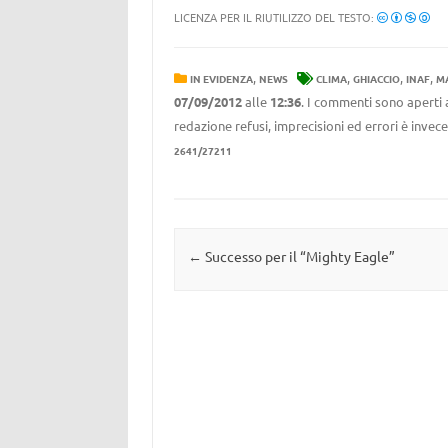
LICENZA PER IL RIUTILIZZO DEL TESTO:
,
,
,
,
IN EVIDENZA
NEWS
CLIMA
GHIACCIO
INAF
M
07/09/2012
alle
12:36
. I commenti sono aperti 
redazione refusi, imprecisioni ed errori è invec
2641/27211
Navigazione articolo
←
Successo per il “Mighty Eagle”