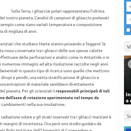
Sulla Terra, i ghiacciai polari rappresentano l’ultima
del nostro pianeta. L’analisi di campioni di ghiaccio prelevati
d esempio come siano variati temperatura e composizione
 di migliaia di anni.
enziati che studiano Marte stanno provando a ‘leggere’ le
V
ta rosso conservate tra i ghiacci delle sue spesse calotte
effettuare delle perforazioni e analisi come in Antartide o in
 numerose immagini ad alta risoluzione raccolte negli anni
ndamentali in questo tipo di ricerca sono quelle che mettono
dirupi e pendii, una netta stratificazione di ghiaccio e
ti concentrazioni di materiale sarebbero direttamente
el pianeta. Per gli scienziati
i responsabili principali di tali
In
ione dell’asse di rotazione sperimentate nel tempo da
a 
 cambiamenti nella sua insolazione.
S
 radiazione solare e gli strati osservati tra i ghiacci marziani è
i margini di incertezza. Ora però uno studio guidato da
Niels Bohr Institute dell’Università di Copenaghen e