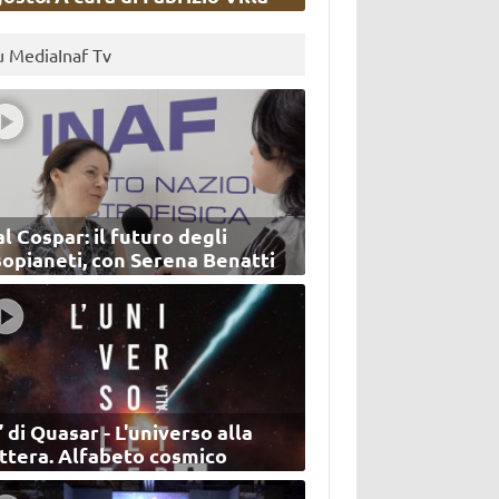
u MediaInaf Tv
l Cospar: il futuro degli
sopianeti, con Serena Benatti
’ di Quasar - L'universo alla
ettera. Alfabeto cosmico