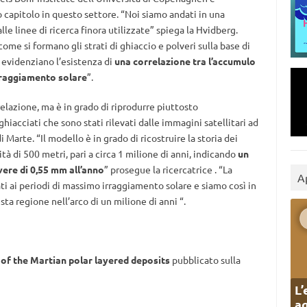
o capitolo in questo settore. “Noi siamo andati in una
e linee di ricerca finora utilizzate” spiega la Hvidberg.
me si formano gli strati di ghiaccio e polveri sulla base di
i evidenziano l’esistenza di
una correlazione tra l’accumulo
irraggiamento solare
”.
elazione, ma è in grado di riprodurre piuttosto
hiacciati che sono stati rilevati dalle immagini satellitari ad
i Marte. “Il modello è in grado di ricostruire la storia dei
tà di 500 metri, pari a circa 1 milione di anni, indicando
un
vere di 0,55 mm all’anno
” prosegue la ricercatrice . “La
A
ati ai periodi di massimo irraggiamento solare e siamo così in
esta regione nell’arco di un milione di anni “.
of the Martian polar layered deposits
pubblicato sulla
L’
ag