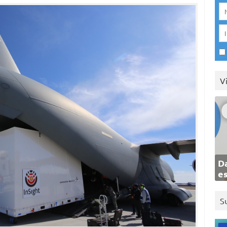
V
Da
e
S