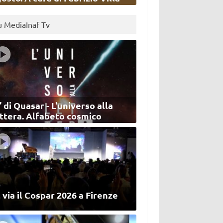
u MediaInaf Tv
’ di Quasar - L'universo alla
ettera. Alfabeto cosmico
 via il Cospar 2026 a Firenze