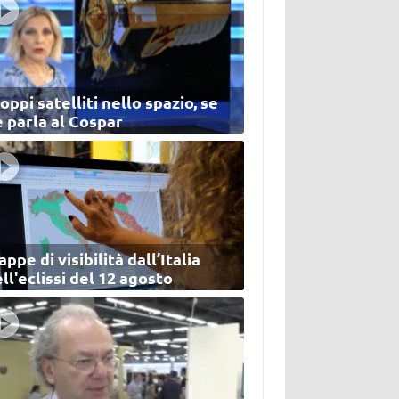
oppi satelliti nello spazio, se
 parla al Cospar
ppe di visibilità dall’Italia
ll'eclissi del 12 agosto