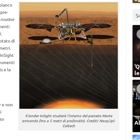
 bianco
 pre-
S
i
routine
umenti
.
dotato di
metri.
InSight
trumenti
‘Q
s e la
l
r e non
i
Il lander InSight studierà l’interno del pianeta Marte
sso
arrivando fino a 5 metri di profondità. Crediti: Nasa/Jpl-
Al
Caltech