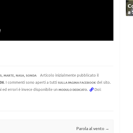
C
a
,
,
,
Articolo inizialmente pubblicato il
S
MARTE
NASA
SONDA
:06
. I commenti sono aperti a tutti
del sito.
SULLA PAGINA FACEBOOK
i ed errori è invece disponibile un
.
Doi:
MODULO DEDICATO
Parola al vento
→