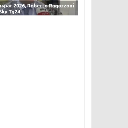
ospar 2026, Roberto Ragazzoni
 Sky Tg24