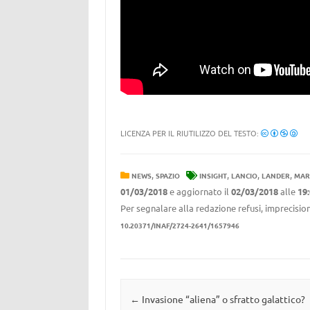
LICENZA PER IL RIUTILIZZO DEL TESTO:
,
,
,
,
NEWS
SPAZIO
INSIGHT
LANCIO
LANDER
MAR
01/03/2018
e aggiornato il
02/03/2018
alle
19
Per segnalare alla redazione refusi, imprecision
10.20371/INAF/2724-2641/1657946
Navigazione articolo
←
Invasione “aliena” o sfratto galattico?