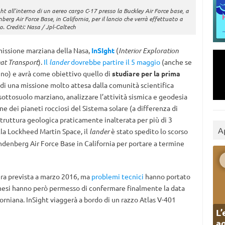
ght all’interno di un aereo cargo C-17 presso la Buckley Air Force base, a
berg Air Force Base, in California, per il lancio che verrà effettuato a
. Crediti: Nasa / Jpl-Caltech
missione marziana della Nasa,
InSIght
(
Interior Exploration
eat Transport
).
Il
lander
dovrebbe partire il 5 maggio
(anche se
iugno) e avrà come obiettivo quello di
studiare per la prima
ta di una missione molto attesa dalla comunità scientifica
 sottosuolo marziano, analizzare l’attività sismica e geodesia
ne dei pianeti rocciosi del Sistema solare (a differenza di
truttura geologica praticamente inalterata per più di 3
A
lla Lockheed Martin Space, il
lander
è stato spedito lo scorso
ndenberg Air Force Base in California per portare a termine
era prevista a marzo 2016, ma
problemi tecnici
hanno portato
mi mesi hanno però permesso di confermare finalmente la data
forniana. InSight viaggerà a bordo di un razzo Atlas V-401
L’
ag