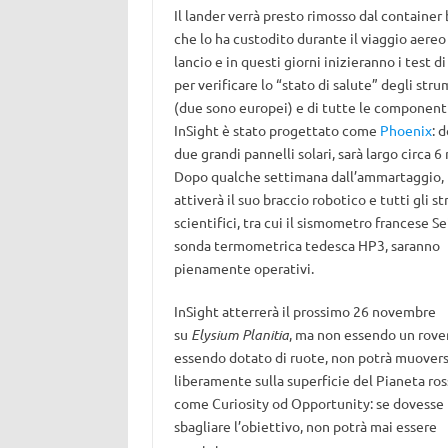
Il lander verrà presto rimosso dal container
che lo ha custodito durante il viaggio aereo
lancio e in questi giorni inizieranno i test d
per verificare lo “stato di salute” degli str
(due sono europei) e di tutte le componenti
InSight è stato progettato come
Phoenix
: 
due grandi pannelli solari, sarà largo circa 6 
Dopo qualche settimana dall’ammartaggio, 
attiverà il suo braccio robotico e tutti gli s
scientifici, tra cui il sismometro francese Sei
sonda termometrica tedesca HP3, saranno
pienamente operativi.
InSight atterrerà il prossimo 26 novembre
su
Elysium Planitia
, ma non essendo un rove
essendo dotato di ruote, non potrà muovers
liberamente sulla superficie del Pianeta ro
come Curiosity od Opportunity: se dovesse
sbagliare l’obiettivo, non potrà mai essere