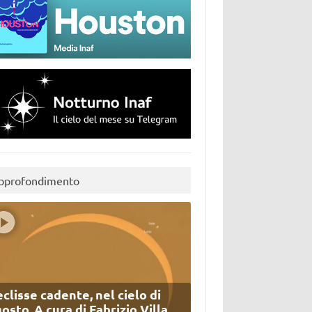
pprofondimento
eclisse cadente, nel cielo di
osto. A cura di Fabrizio Villa