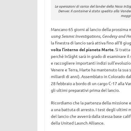
Le operazioni di carico del lander della Nasa InSi
Denver. Il container è stato spedito alla Vanden
maggio
Mancano 65 giorni al lancio della prossima 
using Seismic Investigations, Geodesy and H
la finestra di lancio sarà attiva fino all’8 g
volta l’interno del pianeta Marte
. Si trat
perché InSight sarà in grado di esaminare il
e raccogliere importanti indizi sull’evoluzio
Venere e Terra, Marte ha mantenuto la sua s
miliardi di anni). Assemblato in Colorado da
C-17
28 febbraio a bordo di un cargo
alla Va
gli ultimi preparativi prima del lancio.
Ricordiamo che la partenza della missione 
a una battuta di arresto. I test degli ulti
del lancio che avverrà dalla stessa base cali
della United Launch Alliance.