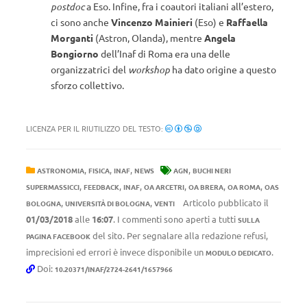
postdoc
a Eso. Infine, fra i coautori italiani all’estero,
ci sono anche
Vincenzo Mainieri
(Eso) e
Raffaella
Morganti
(Astron, Olanda), mentre
Angela
Bongiorno
dell’Inaf di Roma era una delle
organizzatrici del
workshop
ha dato origine a questo
sforzo collettivo.
LICENZA PER IL RIUTILIZZO DEL TESTO:
,
,
,
,
ASTRONOMIA
FISICA
INAF
NEWS
AGN
BUCHI NERI
,
,
,
,
,
,
SUPERMASSICCI
FEEDBACK
INAF
OA ARCETRI
OA BRERA
OA ROMA
OAS
,
,
Articolo pubblicato il
BOLOGNA
UNIVERSITÀ DI BOLOGNA
VENTI
01/03/2018
alle
16:07
. I commenti sono aperti a tutti
SULLA
del sito. Per segnalare alla redazione refusi,
PAGINA FACEBOOK
imprecisioni ed errori è invece disponibile un
.
MODULO DEDICATO
Doi:
10.20371/INAF/2724-2641/1657966