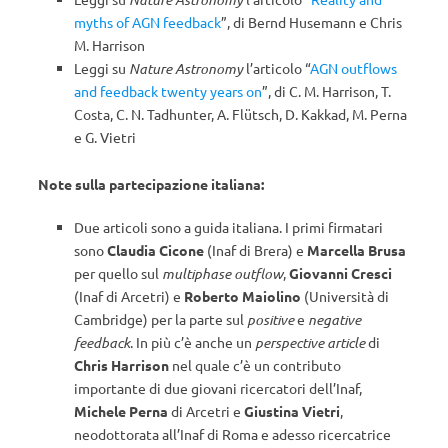
myths of AGN feedback
”, di Bernd Husemann e Chris
M. Harrison
Leggi su
Nature Astronomy
l’articolo “
AGN outflows
and feedback twenty years on
”, di C. M. Harrison, T.
Costa, C. N. Tadhunter, A. Flütsch, D. Kakkad, M. Perna
e G. Vietri
Note sulla partecipazione italiana:
Due articoli sono a guida italiana. I primi firmatari
sono
Claudia Cicone
(Inaf di Brera) e
Marcella Brusa
per quello sul
multiphase outflow
,
Giovanni Cresci
(Inaf di Arcetri) e
Roberto Maiolino
(Università di
Cambridge) per la parte sul
positive
e
negative
feedback
. In più c’è anche un
perspective article
di
Chris Harrison
nel quale c’è un contributo
importante di due giovani ricercatori dell’Inaf,
Michele Perna
di Arcetri e
Giustina Vietri
,
neodottorata all’Inaf di Roma e adesso ricercatrice