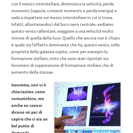
con il mezzo interstellare, diminuisca la velocità, perda
momento (oppure, conservi momento e perda energia) e
vada a impattare sul mezzo interstellare in cui si trova.
Infatti, allontanandoci dal buco nero centrale, vediamo
questo vento rallentare, viaggiare a una velocità molto
minore di quella della luce. Quello che ancora non è chiaro
è quale sia l’effetto dominante che ha, questo vento, sulle
proprietà della galassia ospite, come per esempio la
formazione stellare, visto che sono stati riportati sia
fenomeni di soppressione di formazione stellare che di
aumento della stessa».
Insomma, non vi è
chiarissimo
come
comunichino, ma
anche su
cosa
si
dicono mi par di
capire che ci sia un
bel punto di
domanda…