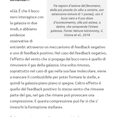
Tre regioni d’azione del fenomeno,
dalla più piccola (in alto a sinistra, con
«Già. È che il buco
estensione minore di 1 parsec), con il
nero interagisce con
buco nero e il suo disco
d’accrescimento, alla più estesa, a
la galassia in due
destra, che comprende l’intera
modi, e abbiamo
galassia. Fonte: Nature Astronomy, C.
evidenze
Cicone et al., 2018
osservative di
entrambi: attraverso un meccanismo di feedback negativo
e uno di feedback positivo. Nel caso del feedback negativo,
l’effetto del vento che si propaga dal buco nero è quello di
rimuovere il gas della galassia. Una volta rimosso,
soprattutto nel caso di gas nella sua fase molecolare, viene
a mancare il combustibile per poter formare le stelle, e
quindi la galassia piano piano si spegne. L’altro effetto è
quello del feedback positivo: lo stesso vento che rimuove
parte del gas, nel gas che rimane può provocare una
compressione. E questa compressione può far sì che s’
inneschi la formazione stellare».