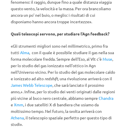
fenomeno: il raggio, dunque fino a quale distanza viaggia
questo vento, la velocità e la massa. Per ora brancoliamo
ancora un po’ nel buio, o meglio: i risultati di cui
disponiamo hanno ancora troppe incertezze».
Quali telescopi servono, per studiare l’Agn feedback?
«Gli strumenti migliori sono nel millimetrico, primo fra
tutti
Alma
, con il quale è possibile studiare il gas nella sua
forma molecolare fredda. Sempre dell’Eso, al Vlt c’è
Muse
,
per lo studio del gas ionizzato nell’ottico in Agn
nell’Universo vicino. Per lo studio del gas molecolare caldo
e ionizzato ad alto
redshift
, una rivoluzione arriverà con il
James Webb Telescope
, che sarà lanciato il prossimo
anno,+. Infine, per lo studio dei venti originati dalle regioni
più vicine al buco nero centrale, abbiamo sempre
Chandra
e
Xmm
, i due satelliti X di bandiera che usiamo da
moltissimo tempo. Nel futuro, la svolta arriverà con
Athena
, il telescopio spaziale perfetto per questo tipo di
studi».