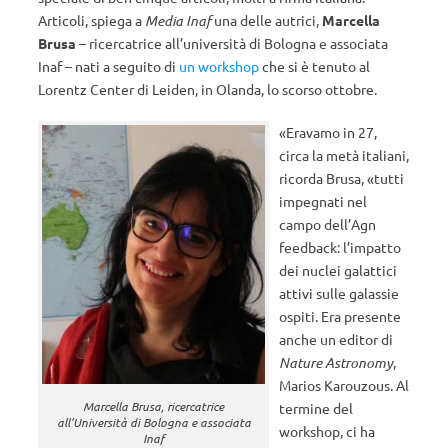
Articoli, spiega a
Media Inaf
una delle autrici,
Marcella
Brusa
– ricercatrice all’università di Bologna e associata
Inaf – nati a seguito di
un workshop
che si è tenuto al
Lorentz Center di Leiden, in Olanda, lo scorso ottobre.
«Eravamo in 27,
circa la metà italiani,
ricorda Brusa, «tutti
impegnati nel
campo dell’Agn
feedback: l’impatto
dei nuclei galattici
attivi sulle galassie
ospiti. Era presente
anche un editor di
Nature Astronomy
,
Marios Karouzous. Al
Marcella Brusa, ricercatrice
termine del
all’Università di Bologna e associata
workshop, ci ha
Inaf