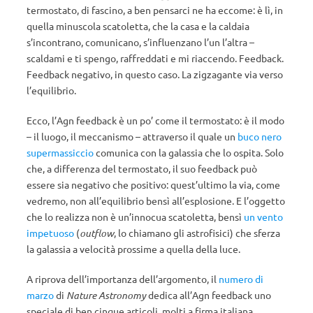
termostato, di fascino, a ben pensarci ne ha eccome: è lì, in
quella minuscola scatoletta, che la casa e la caldaia
s’incontrano, comunicano, s’influenzano l’un l’altra –
scaldami e ti spengo, raffreddati e mi riaccendo. Feedback.
Feedback negativo, in questo caso. La zigzagante via verso
l’equilibrio.
Ecco, l’Agn feedback è un po’ come il termostato: è il modo
– il luogo, il meccanismo – attraverso il quale un
buco nero
supermassiccio
comunica con la galassia che lo ospita. Solo
che, a differenza del termostato, il suo feedback può
essere sia negativo che positivo: quest’ultimo la via, come
vedremo, non all’equilibrio bensì all’esplosione. E l’oggetto
che lo realizza non è un’innocua scatoletta, bensì
un vento
impetuoso
(
outflow
, lo chiamano gli astrofisici) che sferza
la galassia a velocità prossime a quella della luce.
A riprova dell’importanza dell’argomento, il
numero di
marzo
di
Nature Astronomy
dedica all’Agn feedback uno
speciale di ben cinque articoli, molti a firma italiana.