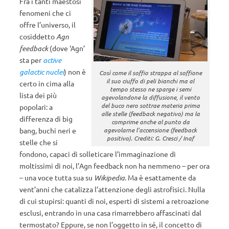
Fra i tanti maestosi
fenomeni che ci
offre l’universo, il
cosiddetto
Agn
feedback
(dove ‘Agn’
sta per
active
galactic nuclei
) non è
Così come il soffio strappa al soffione
il suo ciuffo di peli bianchi ma al
certo in cima alla
tempo stesso ne sparge i semi
lista dei più
agevolandone la diffusione, il vento
del buco nero sottrae materia prima
popolari: a
alle stelle (feedback negativo) ma la
differenza di big
comprime anche al punto da
bang, buchi neri e
agevolarne l’accensione (feedback
positivo). Crediti: G. Cresci / Inaf
stelle che si
fondono, capaci di solleticare l’immaginazione di
moltissimi di noi, l’Agn feedback non ha nemmeno – per ora
– una voce tutta sua su
Wikipedia
. Ma è esattamente da
vent’anni che catalizza l’attenzione degli astrofisici. Nulla
di cui stupirsi: quanti di noi, esperti di sistemi a retroazione
esclusi, entrando in una casa rimarrebbero affascinati dal
termostato? Eppure, se non l’oggetto in sé, il concetto di