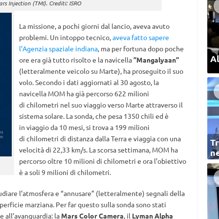
rs Injection (TMI). Crediti: ISRO
La missione, a pochi giorni dal lancio, aveva avuto
problemi. Un intoppo tecnico,
aveva fatto sapere
l’Agenzia spaziale indiana
, ma per fortuna dopo poche
Al
ore era già tutto risolto e la navicella
”Mangalyaan”
(letteralmente veicolo su Marte), ha proseguito il suo
volo. Secondo i dati aggiornati al 30 agosto, la
navicella MOM ha già percorso 622 milioni
di chilometri nel suo viaggio verso Marte attraverso il
sistema solare. La sonda, che pesa 1350 chili ed è
in viaggio da 10 mesi, si trova a 199 milioni
di chilometri di distanza dalla Terra e viaggia con una
Tr
velocità di 22,33 km/s. La scorsa settimana, MOM ha
ne
percorso oltre 10 milioni di chilometri e ora l’obiettivo
è a soli 9 milioni di chilometri.
studiare l’atmosfera e “annusare” (letteralmente) segnali della
perficie marziana. Per far questo sulla sonda sono stati
 all’avanguardia: la
Mars Color Camera
, il
Lyman Alpha