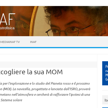
astrofisica
MEDIAINAF TV
INAF
ccogliere la sua MOM
a per l'esplorazione e lo studio del Pianeta rosso e il prossimo
n (MOI). La navicella, progettata e lanciata dall'ISRO, proverà
i metano nell’atmosfera e cercherà di rafforzare l’ipotesi di una
Is
l Sistema solare