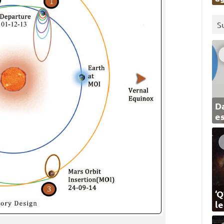
S
Da
e
‘Q
l