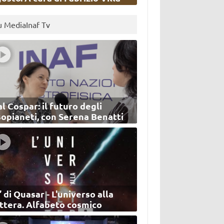
u MediaInaf Tv
l Cospar: il futuro degli
sopianeti, con Serena Benatti
’ di Quasar - L'universo alla
ettera. Alfabeto cosmico