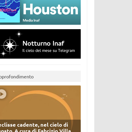
pprofondimento
eclisse cadente, nel cielo di
osto. A cura di Fabrizio Villa