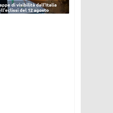
ppe di visibilità dall’Italia
ll'eclissi del 12 agosto