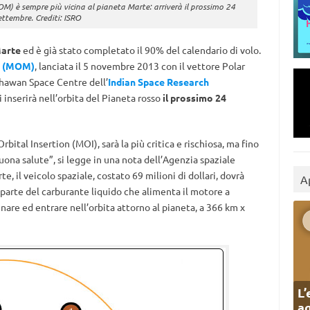
M) è sempre più vicina al pianeta Marte: arriverà il prossimo 24
ettembre. Crediti: ISRO
arte
ed è già stato completato il 90% del calendario di volo.
n (MOM)
, lanciata il 5 novembre 2013 con il vettore Polar
Dhawan Space Centre dell’
Indian Space Research
i inserirà nell’orbita del Pianeta rosso
il prossimo 24
Orbital Insertion (MOI), sarà la più critica e rischiosa, ma fino
buona salute”, si legge in una nota dell’Agenzia spaziale
e, il veicolo spaziale, costato 69 milioni di dollari, dovrà
A
 parte del carburante liquido che alimenta il motore a
are ed entrare nell’orbita attorno al pianeta, a 366 km x
L’
ag