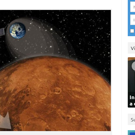
V
In
a 
S