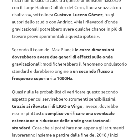
fisici hanno dato la caccia a queste dimensioni nascoste
con il Large Hadron Collider del Cern, finora senza alcun
risultato», sottolinea
Gustavo Lucena Gómez
, fra gli
autori dello studio con Andriot. «Ma i rilevatori d’onde
gravitazionali potrebbero avere qualche chance in più di
trovare prove sperimentali a questa ipotesi».
Secondo il team del Max Planck
le extra dimensioni
dovrebbero avere due generi di effetti sulle onde
gravitazionali
: modificherebbero il fenomeno ondulatorio
standard e darebbero origine a
un secondo flusso a
frequenze superiori a 1000Hz
.
Quasi nulle le probabilità di verificare questo secondo
aspetto per cui servirebbero strumenti sensibilissimi.
Grazie ai rilevatori di LIGO e Virgo
, invece, dovrebbe
essere piuttosto
semplice verificare una eventuale
estensione o riduzione delle onde gravitazionali
standard
. Cosa che si potrà fare non appena gli strumenti
lavoreranno insieme a partire dalla fine del 2018 / inizi