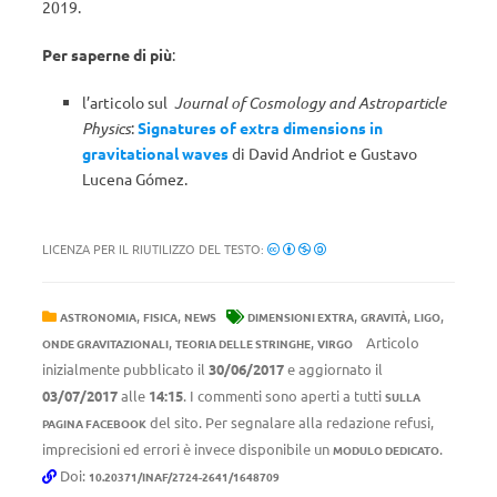
2019.
Per saperne di più
:
l’articolo sul
Journal of Cosmology and Astroparticle
Physics
:
Signatures of extra dimensions in
gravitational waves
di David Andriot e Gustavo
Lucena Gómez.
LICENZA PER IL RIUTILIZZO DEL TESTO:
,
,
,
,
,
ASTRONOMIA
FISICA
NEWS
DIMENSIONI EXTRA
GRAVITÀ
LIGO
,
,
Articolo
ONDE GRAVITAZIONALI
TEORIA DELLE STRINGHE
VIRGO
inizialmente pubblicato il
30/06/2017
e aggiornato il
03/07/2017
alle
14:15
. I commenti sono aperti a tutti
SULLA
del sito. Per segnalare alla redazione refusi,
PAGINA FACEBOOK
imprecisioni ed errori è invece disponibile un
.
MODULO DEDICATO
Doi:
10.20371/INAF/2724-2641/1648709