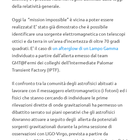
della relatività generale.
Oggi la “mission impossible” è vicina a poter essere
realizzata! E’ stato già dimostrato che è possibile
identificare una sorgente elettromagnetica con telescopi
ottici e da terra in un’area d’incertezza di oltre 70 gradi
quadrati. E’ il caso di
un afterglow di un Lampo Gamma
individuato a partire dall’allerta emesso dal team
GMT@Fermi dei colleghi dell’Intermediate Palomar
Transient Factory (IPTF).
Il confronto tra la comunità degli astrofisici abituati a
lavorare con il messaggero elettromagnetico (i fotoni) ed i
fisici che stanno cercando di individuare le prime
rilevazioni dirette di onde gravitazionali ha permesso un
dibattito serrato sui piani operativi che gli astrofisici
dovranno attuare a seguito degli allerta da potenziali
sorgenti gravitazionali durante la prima sessione di
osservazioni con LIGO-Virgo, prevista a partire da