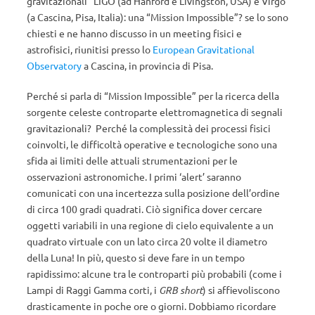
gravitazionali” LIGO (ad Hanford e Livingston, USA) e Virgo
(a Cascina, Pisa, Italia): una “Mission Impossible”? se lo sono
chiesti e ne hanno discusso in un meeting fisici e
astrofisici, riunitisi presso lo
European Gravitational
Observatory
a Cascina, in provincia di Pisa.
Perché si parla di “Mission Impossible” per la ricerca della
sorgente celeste controparte elettromagnetica di segnali
gravitazionali? Perché la complessità dei processi fisici
coinvolti, le difficoltà operative e tecnologiche sono una
sfida ai limiti delle attuali strumentazioni per le
osservazioni astronomiche. I primi ‘alert’ saranno
comunicati con una incertezza sulla posizione dell’ordine
di circa 100 gradi quadrati. Ciò significa dover cercare
oggetti variabili in una regione di cielo equivalente a un
quadrato virtuale con un lato circa 20 volte il diametro
della Luna! In più, questo si deve fare in un tempo
rapidissimo: alcune tra le controparti più probabili (come i
Lampi di Raggi Gamma corti, i
GRB short
) si affievoliscono
drasticamente in poche ore o giorni. Dobbiamo ricordare