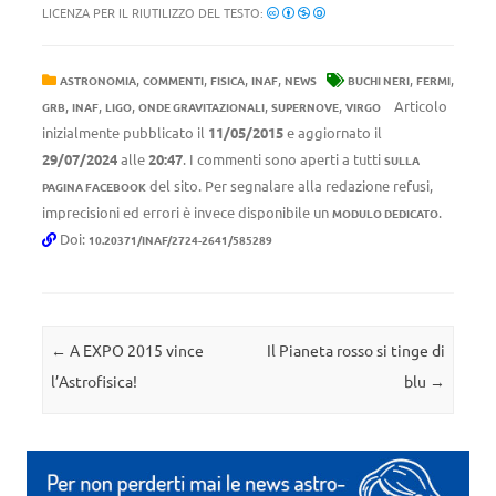
LICENZA PER IL RIUTILIZZO DEL TESTO:
,
,
,
,
,
,
ASTRONOMIA
COMMENTI
FISICA
INAF
NEWS
BUCHI NERI
FERMI
,
,
,
,
,
Articolo
GRB
INAF
LIGO
ONDE GRAVITAZIONALI
SUPERNOVE
VIRGO
inizialmente pubblicato il
11/05/2015
e aggiornato il
29/07/2024
alle
20:47
. I commenti sono aperti a tutti
SULLA
del sito. Per segnalare alla redazione refusi,
PAGINA FACEBOOK
imprecisioni ed errori è invece disponibile un
.
MODULO DEDICATO
Doi:
10.20371/INAF/2724-2641/585289
Navigazione articolo
←
A EXPO 2015 vince
Il Pianeta rosso si tinge di
l’Astrofisica!
blu
→