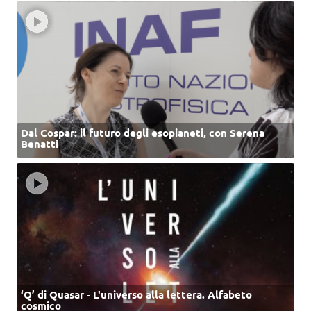
Dal Cospar: il futuro degli esopianeti, con Serena
Benatti
‘Q’ di Quasar - L'universo alla lettera. Alfabeto
cosmico