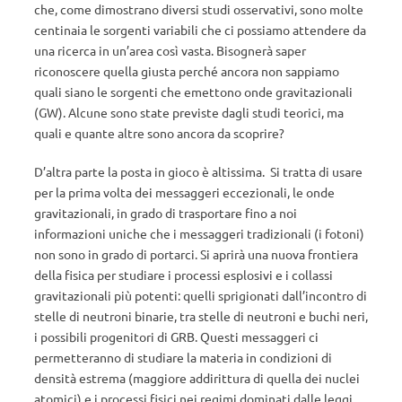
che, come dimostrano diversi studi osservativi, sono molte
centinaia le sorgenti variabili che ci possiamo attendere da
una ricerca in un’area così vasta. Bisognerà saper
riconoscere quella giusta perché ancora non sappiamo
quali siano le sorgenti che emettono onde gravitazionali
(GW). Alcune sono state previste dagli studi teorici, ma
quali e quante altre sono ancora da scoprire?
D’altra parte la posta in gioco è altissima. Si tratta di usare
per la prima volta dei messaggeri eccezionali, le onde
gravitazionali, in grado di trasportare fino a noi
informazioni uniche che i messaggeri tradizionali (i fotoni)
non sono in grado di portarci. Si aprirà una nuova frontiera
della fisica per studiare i processi esplosivi e i collassi
gravitazionali più potenti: quelli sprigionati dall’incontro di
stelle di neutroni binarie, tra stelle di neutroni e buchi neri,
i possibili progenitori di GRB. Questi messaggeri ci
permetteranno di studiare la materia in condizioni di
densità estrema (maggiore addirittura di quella dei nuclei
atomici) e i processi fisici nei regimi dominati dalle leggi