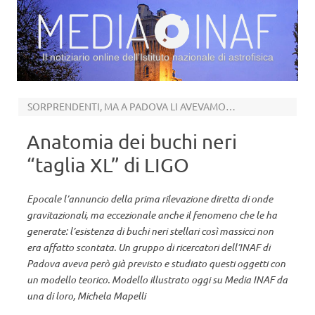
Il notiziario online dell’Istituto nazionale di astrofisica
Vai al contenuto
SORPRENDENTI, MA A PADOVA LI AVEVAMO PREDETTI
Anatomia dei buchi neri
“taglia XL” di LIGO
Epocale l’annuncio della prima rilevazione diretta di onde
gravitazionali, ma eccezionale anche il fenomeno che le ha
generate: l’esistenza di buchi neri stellari così massicci non
era affatto scontata. Un gruppo di ricercatori dell’INAF di
Padova aveva però già previsto e studiato questi oggetti con
un modello teorico. Modello illustrato oggi su Media INAF da
una di loro, Michela Mapelli