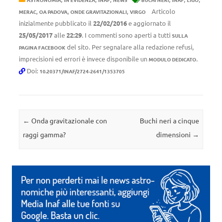
,
,
,
Articolo
MERAC
OA PADOVA
ONDE GRAVITAZIONALI
VIRGO
inizialmente pubblicato il
22/02/2016
e aggiornato il
25/05/2017
alle
22:29
. I commenti sono aperti a tutti
SULLA
del sito. Per segnalare alla redazione refusi,
PAGINA FACEBOOK
imprecisioni ed errori è invece disponibile un
.
MODULO DEDICATO
Doi:
10.20371/INAF/2724-2641/1353705
Navigazione articolo
←
Onda gravitazionale con
Buchi neri a cinque
raggi gamma?
dimensioni
→