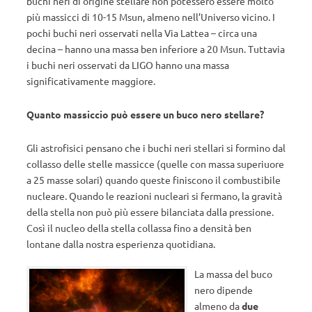
buchi neri di origine stellare non potessero essere molto
più massicci di 10-15 Msun, almeno nell’Universo vicino. I
pochi buchi neri osservati nella Via Lattea – circa una
decina – hanno una massa ben inferiore a 20 Msun. Tuttavia
i buchi neri osservati da LIGO hanno una massa
significativamente maggiore.
Quanto massiccio può essere un buco nero stellare?
Gli astrofisici pensano che i buchi neri stellari si formino dal
collasso delle stelle massicce (quelle con massa superiuore
a 25 masse solari) quando queste finiscono il combustibile
nucleare. Quando le reazioni nucleari si fermano, la gravità
della stella non può più essere bilanciata dalla pressione.
Così il nucleo della stella collassa fino a densità ben
lontane dalla nostra esperienza quotidiana.
La massa del buco
nero dipende
almeno da
due