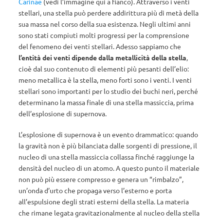
Carinae
(vedi l’immagine qui a fianco). Attraverso i venti
stellari, una stella può perdere addirittura più di metà della
sua massa nel corso della sua esistenza. Negli ultimi anni
sono stati compiuti molti progressi per la comprensione
del fenomeno dei venti stellari. Adesso sappiamo che
l’entità dei venti dipende dalla metallicità della stella
,
cioè dal suo contenuto di elementi più pesanti dell’elio:
meno metallica è la stella, meno forti sono i venti. I venti
stellari sono importanti per lo studio dei buchi neri, perché
determinano la massa finale di una stella massiccia, prima
dell’esplosione di supernova.
L’esplosione di supernova è un evento drammatico: quando
la gravità non è più bilanciata dalle sorgenti di pressione, il
nucleo di una stella massiccia collassa finché raggiunge la
densità del nucleo di un atomo. A questo punto il materiale
non può più essere compresso e genera un “rimbalzo”,
un’onda d’urto che propaga verso l’esterno e porta
all’espulsione degli strati esterni della stella. La materia
che rimane legata gravitazionalmente al nucleo della stella