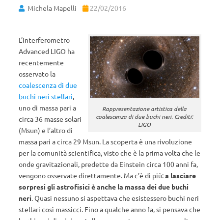
Michela Mapelli
22/02/2016
L’interferometro
Advanced LIGO ha
recentemente
osservato la
coalescenza di due
buchi neri stellari
,
uno di massa pari a
Rappresentazione artistica della
coalescenza di due buchi neri. Crediti:
circa 36 masse solari
LIGO
(Msun) e l’altro di
massa pari a circa 29 Msun. La scoperta è una rivoluzione
per la comunità scientifica, visto che è la prima volta che le
onde gravitazionali, predette da Einstein circa 100 anni fa,
vengono osservate direttamente. Ma c’è di più:
a lasciare
sorpresi gli astrofisici è anche la massa dei due buchi
neri
. Quasi nessuno si aspettava che esistessero buchi neri
stellari così massicci. Fino a qualche anno fa, si pensava che