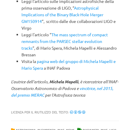
Leggi l’articolo sulle implicazioni astrofisiche della
prima osservazione di LIGO, “
Astrophysical
Implications of the Binary Black-Hole Merger
GW150914
“, scritto dalle due collaborazioni LIGO e
Virgo
Leggi l’articolo “
The mass spectrum of compact
remnants from the PARSEC stellar evolution
tracks
“, di Mario Spera, Michela Mapelli e Alessandro
Bressan
Visita la
pagina web del gruppo di Michela Mapelli e
Mario Spera
a INAF Padova
L’autrice dell’articolo,
Michela Mapelli
, è ricercatrice all’INAF-
Osservatorio Astronomico di Padova e
vincitrice, nel 2015,
del premio MERAC
per l’Astrofisica teorica
LICENZA PER IL RIUTILIZZO DEL TESTO:
,
,
,
,
,
,
ASTRONOMIA
IN EVIDENZA
INAF
NEWS
BUCHI NERI
INAF
LIGO