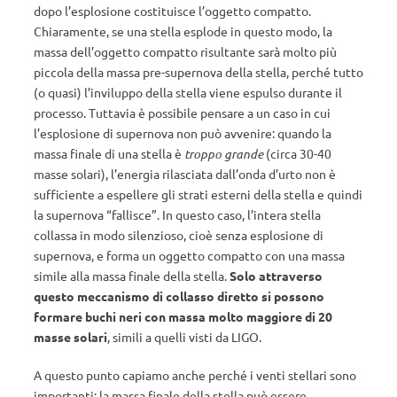
dopo l’esplosione costituisce l’oggetto compatto.
Chiaramente, se una stella esplode in questo modo, la
massa dell’oggetto compatto risultante sarà molto più
piccola della massa pre-supernova della stella, perché tutto
(o quasi) l’inviluppo della stella viene espulso durante il
processo. Tuttavia è possibile pensare a un caso in cui
l’esplosione di supernova non può avvenire: quando la
massa finale di una stella è
troppo grande
(circa 30-40
masse solari), l’energia rilasciata dall’onda d’urto non è
sufficiente a espellere gli strati esterni della stella e quindi
la supernova “fallisce”. In questo caso, l’intera stella
collassa in modo silenzioso, cioè senza esplosione di
supernova, e forma un oggetto compatto con una massa
simile alla massa finale della stella.
Solo attraverso
questo meccanismo di collasso diretto si possono
formare buchi neri con massa molto maggiore di 20
masse solari
, simili a quelli visti da LIGO.
A questo punto capiamo anche perché i venti stellari sono
importanti: la massa finale della stella può essere