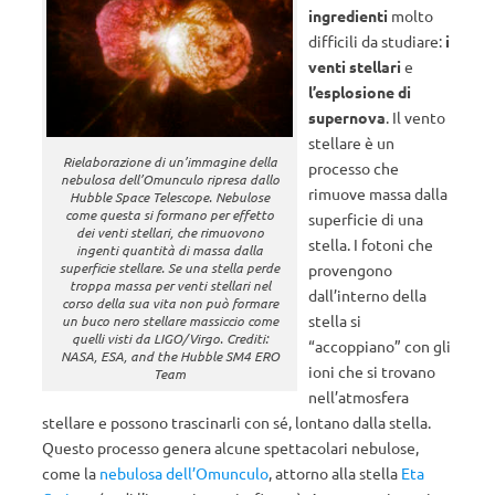
ingredienti
molto
difficili da studiare:
i
venti stellari
e
l’esplosione di
supernova
. Il vento
stellare è un
Rielaborazione di un’immagine della
processo che
nebulosa dell’Omunculo ripresa dallo
rimuove massa dalla
Hubble Space Telescope. Nebulose
come questa si formano per effetto
superficie di una
dei venti stellari, che rimuovono
stella. I fotoni che
ingenti quantità di massa dalla
superficie stellare. Se una stella perde
provengono
troppa massa per venti stellari nel
dall’interno della
corso della sua vita non può formare
stella si
un buco nero stellare massiccio come
quelli visti da LIGO/Virgo. Crediti:
“accoppiano” con gli
NASA, ESA, and the Hubble SM4 ERO
ioni che si trovano
Team
nell’atmosfera
stellare e possono trascinarli con sé, lontano dalla stella.
Questo processo genera alcune spettacolari nebulose,
come la
nebulosa dell’Omunculo
, attorno alla stella
Eta