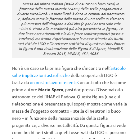
Massa del relitto stellare (stella di neutroni o buco nero) in
funzione della massa iniziale (ZAMS) della stella progenitrice a
diverse metallicità. La metallicità è data in termini del parametro
Z, definito come la frazione della massa di una stella in elementi
più massicci dell’idrogeno e dell’elio (Z per il nostro Sole vale
~0.016, vicino alla metallicità più alta presentata in figura). Le
due linee nere orizzontali e le due fasce semitrasparenti (rossa e
turchese) mostrano rispettivamente le masse stimate dei buchi
neri visti da LIGO e l’incertezza statistica di queste misure. Fonte:
la figura è una rielaborazione della Figura 6 di Spera, Mapelli &
Bressan 2015, MNRAS, 451, 4086
Non è un caso se la prima figura che s’incontra nell’
articolo
sulle implicazioni astrofisiche
della scoperta di LIGO è
tratta da
un nostro lavoro recente
: un articolo che ha come
primo autore
Mario Spera
, postdoc presso l’Osservatorio
astronomico dell’INAF di Padova. Questa figura
(una cui
rielaborazione è presentata qui sopra) mostra come varia la
massa dell’oggetto compatto – stella di neutroni o buco
nero – in funzione della massa iniziale della stella
progenitrice, a diverse metallicità. Da questa figura si vede
come buchi neri simili a quelli osservati da LIGO si possono