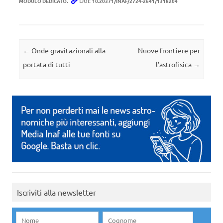
.
Doi:
MODULO DEDICATO
10.20371/INAF/2724-2641/1318204
Navigazione articolo
←
Onde gravitazionali alla
Nuove frontiere per
portata di tutti
l’astrofisica
→
Iscriviti alla newsletter