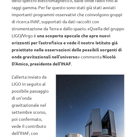
dello spettro elettromagnetico, dalle onde radio fino ai
raggi gamma. Per far questo sono stati già stati avviati
importanti programmi osservativi che coinvolgono gruppi
di ricerca INAF, supportati da dati raccolti con
strumentazione da Terra e dallo spazio. «Quella del gruppo
LIGO/Virgo è
una scoperta epocale che apre nuovi
orizzonti per l’astrofisica e vede il nostro Istituto già
proiettato nelle osservazioni delle possibili sorgenti di
onde gravitazionali nell’universo
» commenta
Nicolò
D’Amico, presidente dell’INAF
.
L’allerta inviato da
LIGO in seguito al
possibile passaggio
di un’onda
gravitazionale nel
settembre scorso,
poi confermato,
vede il contributo
dell’INAF, con