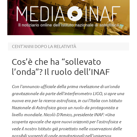
Il notiziario online dell’Istituto nazionale di astrofisica
Vai al contenuto
CENT’ANNI DOPO LA RELATIVITÀ
Cos’è che ha “sollevato
l’onda”? Il ruolo dell’INAF
Con l’annuncio ufficiale della prima rivelazione di un’onda
gravitazionale da parte dell’interferometro LIGO, si apre una
nuova era per la ricerca astrofisica, in cui l’Italia con Istituto
Nazionale di Astrofisica gioca un ruolo da protagonista a
livello mondiale. Nicolò D'Amico, presidente INAF: «Una
scoperta epocale che apre nuovi orizzonti per l’astrofisica e
vede il nostro Istituto già proiettato nelle osservazioni delle
possibili sorgenti di onde gravitazionali nell’universo»