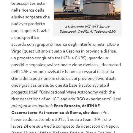
telescopi terrestri,
nella ricerca della
elusiva sorgente che
può aver prodotto
Il telescopio VST (VLT Survey
quel segnale. Grazie
Telescope). Crediti: A. Tudorica/ESO
a uno specifico
accordo con i gruppi di ricerca degli interferometri LIGO e
Virgo (quest’ultimo situato a Cascina in provincia di Pisa,
un progetto congiunto tra INFN e CNRS), quando un
possibile segnale gravitazionale viene rivelato, i ricercatori
dell’INAF vengono avvisati e hanno accesso ai dati sulla
stima della posizione in cielo da cui proviene l’eventuale
onda gravitazionale. Su questa base è stato avviato il
progetto INAF “Gravitational Wave Astronomy with the
first detections of adLIGO and adVIRGO experiments” il cui
principal investigator
è
Enzo Brocato
,
dell’INAF-
Osservatorio Astronomico di Roma, che dice
: «Per
l’evento del settembre 2015, il nostro team INAF, che
lavora 24 ore su 24 ed è composto da ricercatori di Napoli,
Roma, Milano, Urbino, Bologna, Padova, Pisa e Cagliari, è