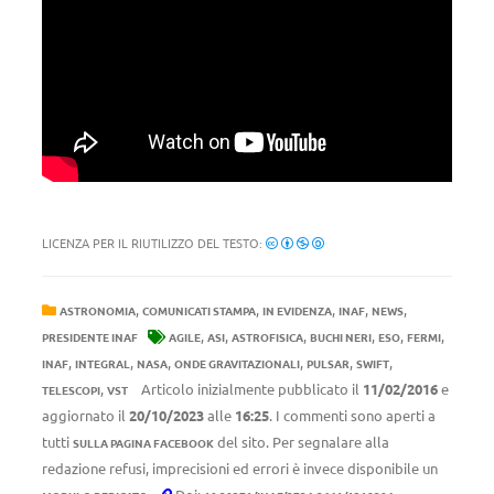
LICENZA PER IL RIUTILIZZO DEL TESTO:
,
,
,
,
,
ASTRONOMIA
COMUNICATI STAMPA
IN EVIDENZA
INAF
NEWS
,
,
,
,
,
,
PRESIDENTE INAF
AGILE
ASI
ASTROFISICA
BUCHI NERI
ESO
FERMI
,
,
,
,
,
,
INAF
INTEGRAL
NASA
ONDE GRAVITAZIONALI
PULSAR
SWIFT
,
Articolo inizialmente pubblicato il
11/02/2016
e
TELESCOPI
VST
aggiornato il
20/10/2023
alle
16:25
. I commenti sono aperti a
tutti
del sito. Per segnalare alla
SULLA PAGINA FACEBOOK
redazione refusi, imprecisioni ed errori è invece disponibile un