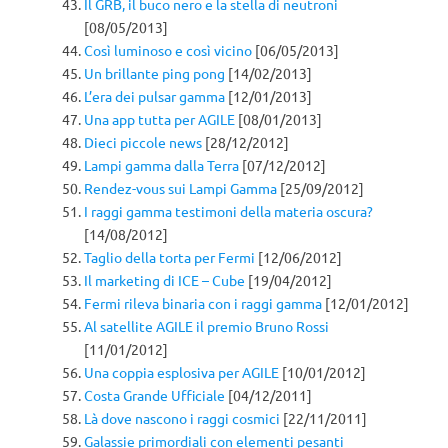
Il GRB, il buco nero e la stella di neutroni
[08/05/2013]
Così luminoso e così vicino
[06/05/2013]
Un brillante ping pong
[14/02/2013]
L’era dei pulsar gamma
[12/01/2013]
Una app tutta per AGILE
[08/01/2013]
Dieci piccole news
[28/12/2012]
Lampi gamma dalla Terra
[07/12/2012]
Rendez-vous sui Lampi Gamma
[25/09/2012]
I raggi gamma testimoni della materia oscura?
[14/08/2012]
Taglio della torta per Fermi
[12/06/2012]
Il marketing di ICE – Cube
[19/04/2012]
Fermi rileva binaria con i raggi gamma
[12/01/2012]
Al satellite AGILE il premio Bruno Rossi
[11/01/2012]
Una coppia esplosiva per AGILE
[10/01/2012]
Costa Grande Ufficiale
[04/12/2011]
Là dove nascono i raggi cosmici
[22/11/2011]
Galassie primordiali con elementi pesanti