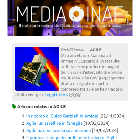
Il notiziario online dell’Istituto nazionale di astrofisica
Vai al contenuto
Da Wikipedia
—
AGILE
(Astrorivelatore Gamma ad
Immagini LEggero) è un satellite
artificiale che produce immagini
del cielo nell'intervallo di energia
tra 30 MeV e 50 GeV (raggi gamma
di alta energia) e in quello
compreso tra 18 e 60 keV (raggi X
di alta energia).
Leggi tutto »
Articoli relativi a
AGILE
In ricordo di Guido Barbiellini Amidei
[22/11/2024]
Agile, un satellite in famiglia
[19/02/2024]
Agile ha concluso la sua missione
[14/02/2024]
Il primo catalogo dei brillamenti solari di Agile