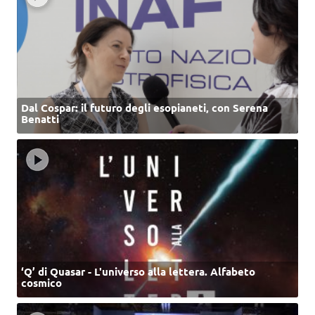
Dal Cospar: il futuro degli esopianeti, con Serena
Benatti
‘Q’ di Quasar - L'universo alla lettera. Alfabeto
cosmico