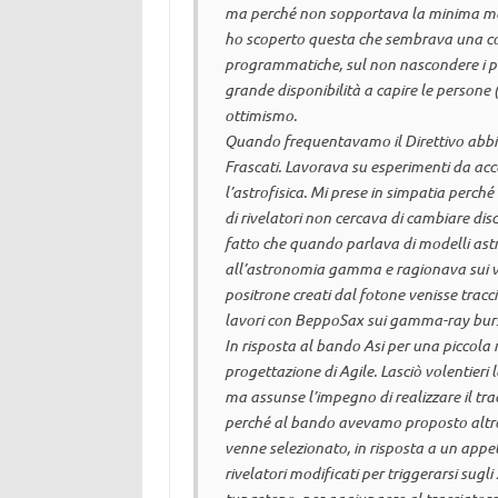
ma perché non sopportava la minima manc
ho scoperto questa che sembrava una cont
programmatiche, sul non nascondere i pro
grande disponibilità a capire le persone (
ottimismo.
Quando frequentavamo il Direttivo abbi
Frascati. Lavorava su esperimenti da ac
l’astrofisica. Mi prese in simpatia perché
di rivelatori non cercava di cambiare di
fatto che quando parlava di modelli astr
all’astronomia gamma e ragionava sui van
positrone creati dal fotone venisse traccia
lavori con BeppoSax sui
gamma-ray bur
In risposta al bando Asi per una piccola 
progettazione di Agile. Lasciò volentieri 
ma assunse l’impegno di realizzare il tra
perché al bando avevamo proposto altro
venne selezionato, in risposta a un app
rivelatori modificati per triggerarsi sugl