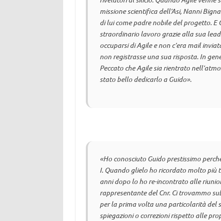
missione scientifica dell’Asi, Nanni Bigna
di lui come padre nobile del progetto. E 
straordinario lavoro grazie alla sua lea
occuparsi di Agile e non c’era mail inviat
non registrasse una sua risposta. In gene
Peccato che Agile sia rientrato nell’atmo
stato bello dedicarlo a Guido».
«Ho conosciuto Guido prestissimo perché e
I. Quando glielo ho ricordato molto più t
anni dopo lo ho re-incontrato alle riunioni 
rappresentante del Cnr. Ci trovammo subi
per la prima volta una particolarità del 
spiegazioni o correzioni rispetto alle pr