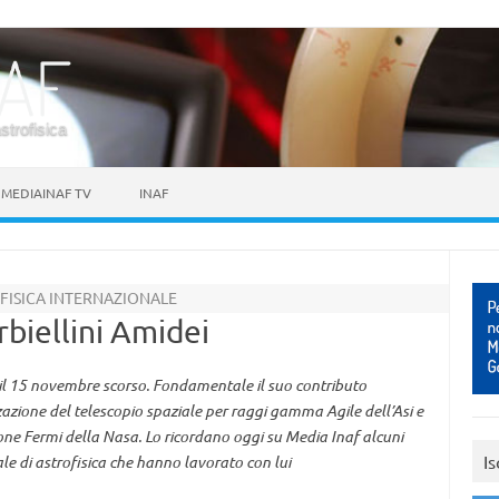
astrofisica
MEDIAINAF TV
INAF
FISICA INTERNAZIONALE
rbiellini Amidei
ati il 15 novembre scorso. Fondamentale il suo contributo
zzazione del telescopio spaziale per raggi gamma Agile dell’Asi e
one Fermi della Nasa. Lo ricordano oggi su Media Inaf alcuni
Is
nale di astrofisica che hanno lavorato con lui