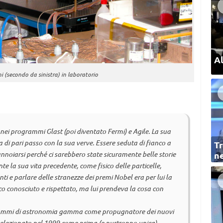
Al
ni (secondo da sinistra) in laboratorio
ei programmi Glast (poi diventato Fermi) e Agile. La sua
di pari passo con la sua verve. Essere seduta di fianco a
Tr
nnoiarsi perché ci sarebbero state sicuramente belle storie
ne
e la sua vita precedente, come fisico delle particelle,
anti e parlare delle stranezze dei premi Nobel era per lui la
co conosciuto e rispettato, ma lui prendeva la cosa con
grammi di astronomia gamma come propugnatore dei nuovi
e selezionato nel 1999 come prima (e purtroppo unica)