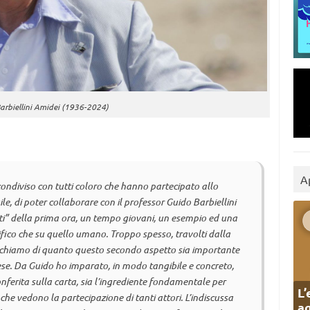
arbiellini Amidei (1936-2024)
A
condiviso con tutti coloro che hanno partecipato allo
ile, di poter collaborare con il professor Guido Barbiellini
isti” della prima ora, un tempo giovani, un esempio ed una
tifico che su quello umano. Troppo spesso, travolti dalla
ntichiamo di quanto questo secondo aspetto sia importante
rese. Da Guido ho imparato, in modo tangibile e concreto,
nferita sulla carta, sia l’ingrediente fondamentale per
L’
he vedono la partecipazione di tanti attori. L’indiscussa
ag