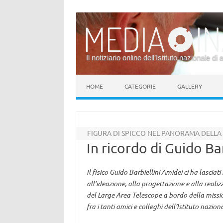
Il notiziario online dell’Istituto nazionale di 
Vai al contenuto
HOME
CATEGORIE
GALLERY
FIGURA DI SPICCO NEL PANORAMA DELLA 
In ricordo di Guido Ba
Il fisico Guido Barbiellini Amidei ci ha lasci
all’ideazione, alla progettazione e alla reali
del Large Area Telescope a bordo della missi
fra i tanti amici e colleghi dell’Istituto nazio