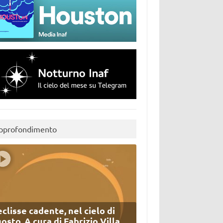
pprofondimento
eclisse cadente, nel cielo di
osto. A cura di Fabrizio Villa