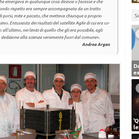
che emergeva in qualunque cosa dicesse o facesse e che
profondo rispetto era sempre accompagnata da un tratto
S
di porsi, mite e pacato, che metteva chiunque a proprio
mo. Entusiasta dei risultati del satellite Agile di cui era
co-
 all’ultimo, nei limiti di quello che gli era possibile, agli
 dedizione alla scienza veramente fuori dal comune».
Andrea Argan
Da
e
‘Q
l