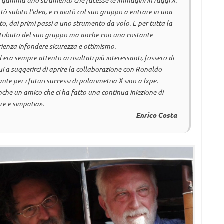
e gamma uno strumento che facesse le immagini in raggi X.
tò subito l’idea, e ci aiutò col suo gruppo a entrare in una
 dai primi passi a uno strumento da volo. E per tutta la
contributo del suo gruppo ma anche con una costante
rienza infondere sicurezza e ottimismo.
 era sempre attento ai risultati più interessanti, fossero di
lui a suggerirci di aprire la collaborazione con Ronaldo
nte per i futuri successi di polarimetria X sino a Ixpe.
che un amico che ci ha fatto una continua iniezione di
e e simpatia».
Enrico Costa