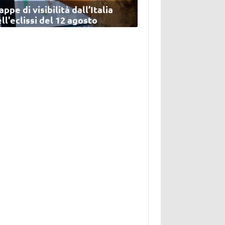
ppe di visibilità dall’Italia
ll'eclissi del 12 agosto