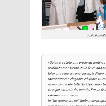
Guido Barbielli
«Guido era stato una presenza continua n
profonda conoscenza della fisica andava 
lui in una cena era una garanzia di non a
raccontate con eleganza ed ironia. Durant
aveva conosciuto tutti i fisici più import
cosa più naturale del mondo. Era un fisi
estrema naturalezza.
Io l’ho conosciuto nell’ambito dei pro
rivelatori al silicio. Quando Agile venn