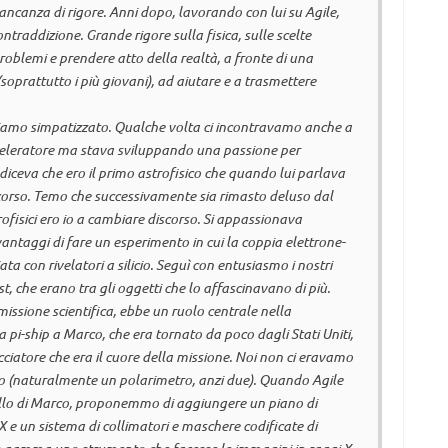
anza di rigore. Anni dopo, lavorando con lui su Agile,
raddizione. Grande rigore sulla fisica, sulle scelte
blemi e prendere atto della realtà, a fronte di una
soprattutto i più giovani), ad aiutare e a trasmettere
amo simpatizzato. Qualche volta ci incontravamo anche a
celeratore ma stava sviluppando una passione per
 diceva che ero il primo astrofisico che quando lui parlava
scorso. Temo che successivamente sia rimasto deluso dal
ofisici ero io a cambiare discorso. Si appassionava
taggi di fare un esperimento in cui la coppia elettrone-
ta con rivelatori a silicio. Seguì con entusiasmo i nostri
st
, che erano tra gli oggetti che lo affascinavano di più.
missione scientifica, ebbe un ruolo centrale nella
la
pi-ship
a Marco, che era tornato da poco dagli Stati Uniti,
cciatore che era il cuore della missione. Noi non ci eravamo
 (naturalmente un polarimetro, anzi due). Quando Agile
ello di Marco, proponemmo di aggiungere un piano di
i X e un sistema di collimatori e maschere codificate di