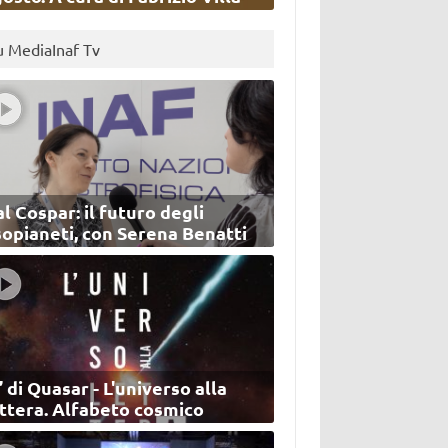
u MediaInaf Tv
l Cospar: il futuro degli
sopianeti, con Serena Benatti
’ di Quasar - L'universo alla
ettera. Alfabeto cosmico