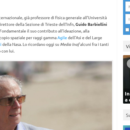
ternazionale, già professore di fisica generale all’Università
irettore della Sezione di Trieste dell’Infn,
Guido Barbiellini
 Fondamentale il suo contributo all’ideazione, alla
escopio spaziale per raggi gamma
Agile
dell’Asi e del Large
i
della Nasa. Lo ricordano oggi su
Media Inaf
alcuni fra i tanti
V
 con lui.
In
a 
S