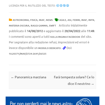
LICENZA PER IL RIUTILIZZO DEL TESTO:
,
,
,
,
,
,
,
,
ASTRONOMIA
FISICA
INAF
NEWS
AGILE
ASI
FERMI
INAF
INFN
,
,
Articolo inizialmente
MATERIA OSCURA
RAGGI GAMMA
SWIFT
pubblicato il
14/08/2012
e aggiornato il
29/04/2022
alle
11:49
.
I commenti sono aperti a tutti
del sito.
SULLA PAGINA FACEBOOK
Per segnalare alla redazione refusi, imprecisioni ed errori è
invece disponibile un
.
Doi:
MODULO DEDICATO
10.20371/INAF/2724-2641/26525
Navigazione articolo
←
Panoramica marziana
Farà tempesta solare? Ce lo
dice il neutrino
→