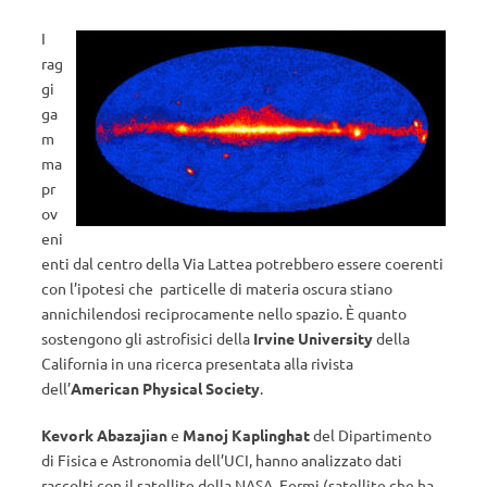
I
rag
gi
ga
m
ma
pr
ov
eni
enti dal centro della Via Lattea potrebbero essere coerenti
con l’ipotesi che particelle di materia oscura stiano
annichilendosi reciprocamente nello spazio. È quanto
sostengono gli astrofisici della
Irvine University
della
California in una ricerca presentata alla rivista
dell’
American Physical Society
.
Kevork Abazajian
e
Manoj Kaplinghat
del Dipartimento
di Fisica e Astronomia dell’UCI, hanno analizzato dati
raccolti con il satellite della NASA, Fermi (satellite che ha