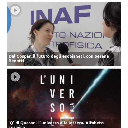
Dal Cospar: il futuro degli esopianeti, con Serena
Benatti
‘Q’ di Quasar - L'universo alla lettera. Alfabeto
cosmico