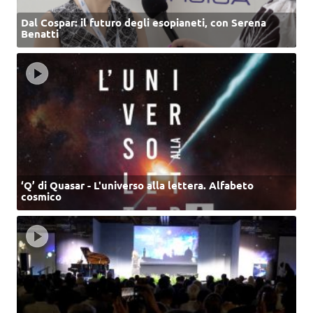
Dal Cospar: il futuro degli esopianeti, con Serena
Benatti
‘Q’ di Quasar - L'universo alla lettera. Alfabeto
cosmico