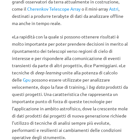
grandi osservatori da terra attualmente in costruzione,
come il
Cherenkov Telescope Array
o il mini-array
Astri
,
destinati a produrre terabyte di dati da analizzare offline
ma anche in tempo reale.
«La rapidità con la quale si possono ottenere risultati è
molto importante per poter prendere decisioni in merito al
ripuntamento dei telescopi verso regioni di cielo di
interesse e per rispondere alla comunicazione di eventi
transienti da parte di altri progetti», dice Parmiggiani. «Le
tecniche di
deep learning
unite alla potenza di calcolo
delle
Gpu
possono essere utilizzate per analizzare
velocemente, dopo la fase di training, i
big data
prodotti da
questi progetti. Una caratteristica che rappresenta un
importante punto di forza di queste tecnologie per
l’applicazione in ambito astrofisico, dove la crescente mole
di dati prodotti dai progetti di nuova generazione richiede
l’utilizzo di tecniche di analisi sempre più evolute,
performanti e resilienti ai cambiamenti delle condizioni
operative degli strumenti».