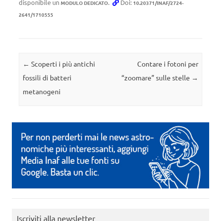
disponibile un
.
Doi:
MODULO DEDICATO
10.20371/INAF/2724-
2641/1710555
Navigazione articolo
←
Scoperti i più antichi
Contare i fotoni per
fossili di batteri
“zoomare” sulle stelle
→
metanogeni
Iscriviti alla newsletter