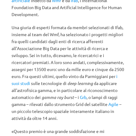
artificiale
indetto da
Wmf
e da
Ifab
, l’International
Foundation Big Data and Artificial Intelligence for Human
Development.
Una
giuria di esperti
formata da membri selezionati di Ifab,
insieme al team del Wmf, ha selezionato i progetti migliori
fra quelli candidati dagli enti di ricerca afferenti
all’Associazione Big Data per le attività di ricerca e
sviluppo. Sei in tutto, dicevamo, le ricercatrici e i
ricercatori premiati. A loro sono andati, complessivamente,
assegni per 13500 euro: uno da mille euro e cinque da 2500
euro. Fra questi ultimi, quello vinto da Parmiggiani per
i
suoi studi
sulle tecnologie di
deep learning
da applicare
all’astrofisica gamma, e in particolare al riconoscimento
automatico dei
gamma ray burst
– i
Grb
, o lampi di raggi
gamma – rilevati dallo strumento Grid del satellite
Agile
–
un piccolo telescopio spaziale interamente italiano in
attività da oltre 14 anni.
«Questo premio è una grande soddisfazione e mi