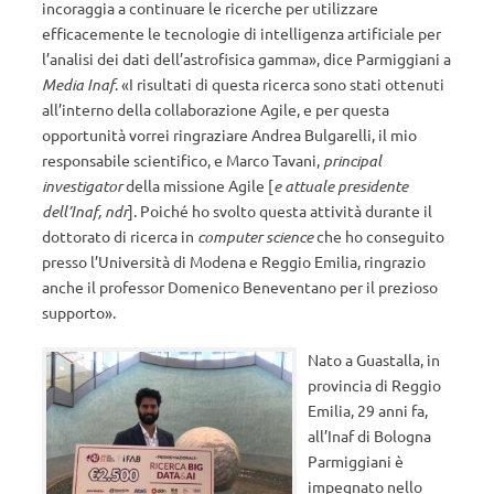
incoraggia a continuare le ricerche per utilizzare
efficacemente le tecnologie di intelligenza artificiale per
l’analisi dei dati dell’astrofisica gamma», dice Parmiggiani a
Media Inaf
. «I risultati di questa ricerca sono stati ottenuti
all’interno della collaborazione Agile, e per questa
opportunità vorrei ringraziare Andrea Bulgarelli, il mio
responsabile scientifico, e Marco Tavani,
principal
investigator
della missione Agile [
e attuale presidente
dell’Inaf, ndr
]. Poiché ho svolto questa attività durante il
dottorato di ricerca in
computer science
che ho conseguito
presso l’Università di Modena e Reggio Emilia, ringrazio
anche il professor Domenico Beneventano per il prezioso
supporto».
Nato a Guastalla, in
provincia di Reggio
Emilia, 29 anni fa,
all’Inaf di Bologna
Parmiggiani è
impegnato nello