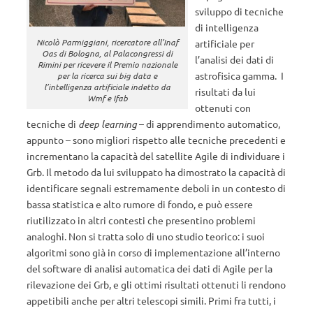
sviluppo di tecniche
di intelligenza
Nicolò Parmiggiani, ricercatore all’Inaf
artificiale per
Oas di Bologna, al Palacongressi di
l’analisi dei dati di
Rimini per ricevere il Premio nazionale
astrofisica gamma. I
per la ricerca sui big data e
l’intelligenza artificiale indetto da
risultati da lui
Wmf e Ifab
ottenuti con
tecniche di
deep learning
– di apprendimento automatico,
appunto – sono migliori rispetto alle tecniche precedenti e
incrementano la capacità del satellite Agile di individuare i
Grb. Il metodo da lui sviluppato ha dimostrato la capacità di
identificare segnali estremamente deboli in un contesto di
bassa statistica e alto rumore di fondo, e può essere
riutilizzato in altri contesti che presentino problemi
analoghi. Non si tratta solo di uno studio teorico: i suoi
algoritmi sono già in corso di implementazione all’interno
del software di analisi automatica dei dati di Agile per la
rilevazione dei Grb, e gli ottimi risultati ottenuti li rendono
appetibili anche per altri telescopi simili. Primi fra tutti, i