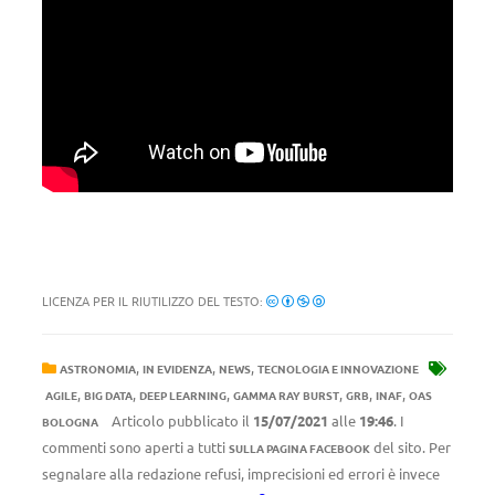
LICENZA PER IL RIUTILIZZO DEL TESTO:
,
,
,
ASTRONOMIA
IN EVIDENZA
NEWS
TECNOLOGIA E INNOVAZIONE
,
,
,
,
,
,
AGILE
BIG DATA
DEEP LEARNING
GAMMA RAY BURST
GRB
INAF
OAS
Articolo pubblicato il
15/07/2021
alle
19:46
. I
BOLOGNA
commenti sono aperti a tutti
del sito. Per
SULLA PAGINA FACEBOOK
segnalare alla redazione refusi, imprecisioni ed errori è invece