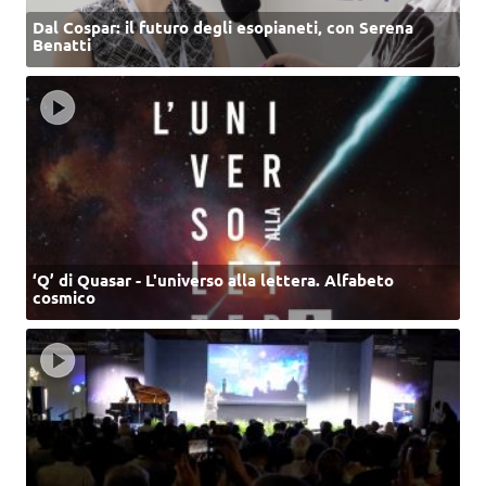
Dal Cospar: il futuro degli esopianeti, con Serena
Benatti
‘Q’ di Quasar - L'universo alla lettera. Alfabeto
cosmico