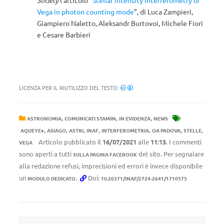
Society
l’articolo “
Stellar intensity interferometry of
Vega in photon counting mode
”, di Luca Zampieri,
Giampiero Naletto, Aleksandr Burtovoi, Michele Fiori
e Cesare Barbieri
LICENZA PER IL RIUTILIZZO DEL TESTO:
,
,
,
ASTRONOMIA
COMUNICATI STAMPA
IN EVIDENZA
NEWS
,
,
,
,
,
,
,
AQUEYE+
ASIAGO
ASTRI
INAF
INTERFEROMETRIA
OA PADOVA
STELLE
Articolo pubblicato il
16/07/2021
alle
11:13
. I commenti
VEGA
sono aperti a tutti
del sito. Per segnalare
SULLA PAGINA FACEBOOK
alla redazione refusi, imprecisioni ed errori è invece disponibile
un
.
Doi:
MODULO DEDICATO
10.20371/INAF/2724-2641/1710575