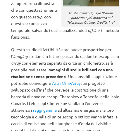
Zampieri, «ma dimostra
che con questi strumenti,
Lo strumento Iqueye (Italian
con questo
setup
, con
Quantum Eye) montato sul
Telescopio Galileo. Crediti: Inaf
questa accuratezza
temporale, salvando i dati e analizzandoli
offline
, il metodo
funziona».
Questo studio di fattibilità apre nuove prospettive per
l’
imaging
stellare: in futuro, passando da due telescopi a un
array
con elementi separati da circa un chilometro, sarà
possibile realizzare
immagini di stelle brillanti con una
risoluzione senza precedenti
. Una possibile applicazione
potrebbe coinvolgere
Astri Mini-Array
, un progetto
sviluppato dall’Inaf che prevede la costruzione di una
batteria di nove telescopi Cherenkov a Tenerife, nelle Isole
Canarie. I telescopi Cherenkov studiano l’universo
attraverso i
raggi gamma
ad altissima energia, ma la loro
tecnologia è quella di un telescopio ottico: vanno infatti a
caccia di emissione nelle lunghezze d’onda del visibile
prodotta dai raggi gamma che interagiscono con