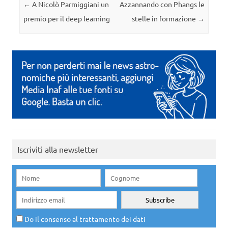
Navigazione articolo
←
A Nicolò Parmiggiani un
Azzannando con Phangs le
premio per il deep learning
stelle in formazione
→
Iscriviti alla newsletter
Do il consenso al trattamento dei dati