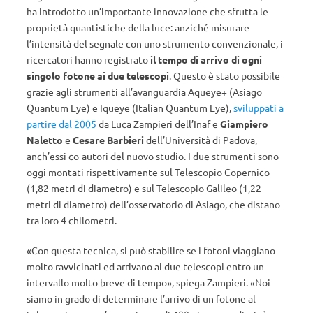
ha introdotto un’importante innovazione che sfrutta le
proprietà quantistiche della luce: anziché misurare
l’intensità del segnale con uno strumento convenzionale, i
ricercatori hanno registrato
il tempo di arrivo di ogni
singolo fotone ai due telescopi
. Questo è stato possibile
grazie agli strumenti all’avanguardia Aqueye+ (Asiago
Quantum Eye) e Iqueye (Italian Quantum Eye),
sviluppati a
partire dal 2005
da Luca Zampieri dell’Inaf e
Giampiero
Naletto
e
Cesare Barbieri
dell’Università di Padova,
anch’essi co-autori del nuovo studio. I due strumenti sono
oggi montati rispettivamente sul Telescopio Copernico
(1,82 metri di diametro) e sul Telescopio Galileo (1,22
metri di diametro) dell’osservatorio di Asiago, che distano
tra loro 4 chilometri.
«Con questa tecnica, si può stabilire se i fotoni viaggiano
molto ravvicinati ed arrivano ai due telescopi entro un
intervallo molto breve di tempo», spiega Zampieri. «Noi
siamo in grado di determinare l’arrivo di un fotone al