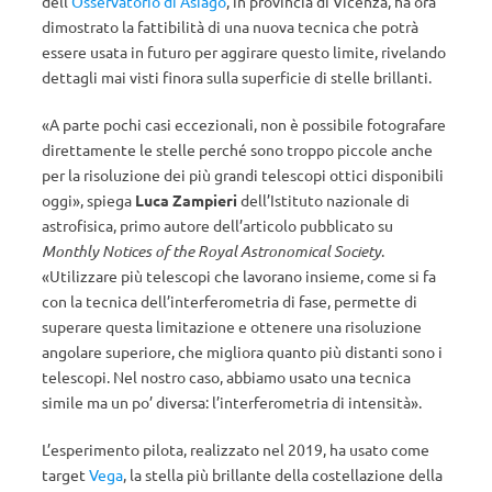
dell’
Osservatorio di Asiago
, in provincia di Vicenza, ha ora
dimostrato la fattibilità di una nuova tecnica che potrà
essere usata in futuro per aggirare questo limite, rivelando
dettagli mai visti finora sulla superficie di stelle brillanti.
«A parte pochi casi eccezionali, non è possibile fotografare
direttamente le stelle perché sono troppo piccole anche
per la risoluzione dei più grandi telescopi ottici disponibili
oggi», spiega
Luca Zampieri
dell’Istituto nazionale di
astrofisica, primo autore dell’articolo pubblicato su
Monthly Notices of the Royal Astronomical Society
.
«Utilizzare più telescopi che lavorano insieme, come si fa
con la tecnica dell’interferometria di fase, permette di
superare questa limitazione e ottenere una risoluzione
angolare superiore, che migliora quanto più distanti sono i
telescopi. Nel nostro caso, abbiamo usato una tecnica
simile ma un po’ diversa: l’interferometria di intensità».
L’esperimento pilota, realizzato nel 2019, ha usato come
target
Vega
, la stella più brillante della costellazione della