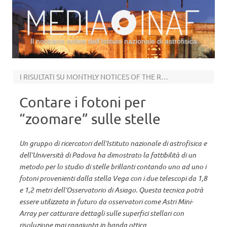
Il notiziario online dell’Istituto nazionale di astrofisica
Vai al contenuto
I RISULTATI SU MONTHLY NOTICES OF THE ROYAL ASTRONOMICAL SOCIETY
Contare i fotoni per
“zoomare” sulle stelle
Un gruppo di ricercatori dell’Istituto nazionale di astrofisica e
dell’Università di Padova ha dimostrato la fattibilità di un
metodo per lo studio di stelle brillanti contando uno ad uno i
fotoni provenienti dalla stella Vega con i due telescopi da 1,8
e 1,2 metri dell’Osservatorio di Asiago. Questa tecnica potrà
essere utilizzata in futuro da osservatori come Astri Mini-
Array per catturare dettagli sulle superfici stellari con
risoluzione mai raggiunta in banda ottica