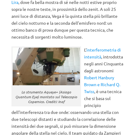
Lira
, dove fa bella mostra di sé nelle notti estive proprio
sopra le nostre teste, in prossimità dello zenit. A soli 25
anni luce di distanza, Vega è la quinta stella più brillante
del cielo notturno e la seconda dell’emisfero nord: un
ottimo banco di prova dunque per questa tecnica, che
necessita di sorgenti molto luminose.
L’
interferometria di
intensità
, introdotta
negli anni Cinquanta
dagli astronomi
Robert Hanbury
Brown e Richard Q.
Twiss
, è una tecnica
Lo strumento Aqueye+ (Asiago
Quantum Eye) montato sul Telescopio
che si basa sul
Copernico. Crediti: Inaf
principio
dell’interferenza tra due onde: osservando una stella con
due telescopi distanti e studiando la correlazione delle
intensità dei due segnali, si può misurare la dimensione
angolare della stella nel cielo. Il team guidato da Zampieri