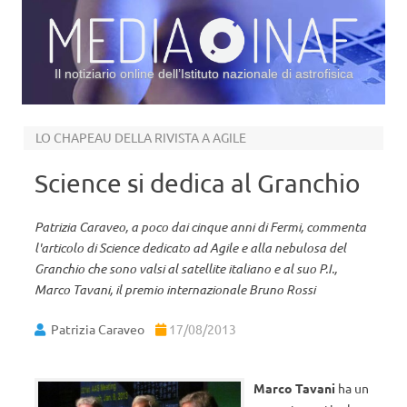
Il notiziario online dell’Istituto nazionale di astrofisica
Vai al contenuto
LO CHAPEAU DELLA RIVISTA A AGILE
Science si dedica al Granchio
Patrizia Caraveo, a poco dai cinque anni di Fermi, commenta
l'articolo di Science dedicato ad Agile e alla nebulosa del
Granchio che sono valsi al satellite italiano e al suo P.I.,
Marco Tavani, il premio internazionale Bruno Rossi
Patrizia Caraveo
17/08/2013
Marco Tavani
ha un