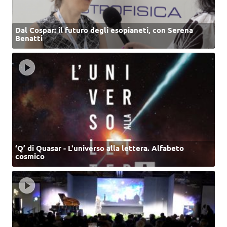
Dal Cospar: il futuro degli esopianeti, con Serena
Benatti
‘Q’ di Quasar - L'universo alla lettera. Alfabeto
cosmico