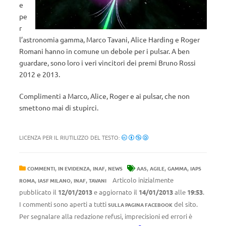
e
pe
r
l’astronomia gamma, Marco Tavani, Alice Harding e Roger
Romani hanno in comune un debole per i pulsar. A ben
guardare, sono loro i veri vincitori dei premi Bruno Rossi
2012 e 2013.
Complimenti a Marco, Alice, Roger e ai pulsar, che non
smettono mai di stupirci.
LICENZA PER IL RIUTILIZZO DEL TESTO:
,
,
,
,
,
,
COMMENTI
IN EVIDENZA
INAF
NEWS
AAS
AGILE
GAMMA
IAPS
,
,
,
Articolo inizialmente
ROMA
IASF MILANO
INAF
TAVANI
pubblicato il
12/01/2013
e aggiornato il
14/01/2013
alle
19:53
.
I commenti sono aperti a tutti
del sito.
SULLA PAGINA FACEBOOK
Per segnalare alla redazione refusi, imprecisioni ed errori è