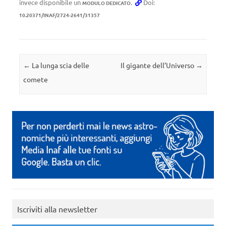
invece disponibile un
.
Doi:
MODULO DEDICATO
10.20371/INAF/2724-2641/31357
Navigazione articolo
←
La lunga scia delle
Il gigante dell’Universo
→
comete
Iscriviti alla newsletter