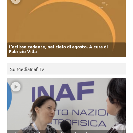
L’eclisse cadente, nel cielo di agosto. A cura di
Fabrizio Villa
Su MediaInaf Tv