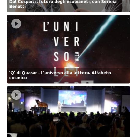
Dal Cospar: il futuro degli esopianeti, con Serena
Benatti
‘Q’ di Quasar - L'universo alla lettera. Alfabeto
cosmico