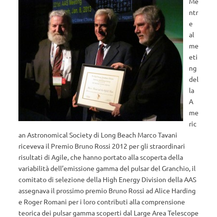
Me
ntr
e
al
me
eti
ng
del
la
A
me
ric
an Astronomical Society di Long Beach Marco Tavani
riceveva il Premio Bruno Rossi 2012 per gli straordinari
risultati di Agile, che hanno portato alla scoperta della
variabilità dell’emissione gamma del pulsar del Granchio, il
comitato di selezione della High Energy Division della AAS
assegnava il prossimo premio Bruno Rossi ad Alice Harding
e Roger Romani per i loro contributi alla comprensione
teorica dei pulsar gamma scoperti dal Large Area Telescope