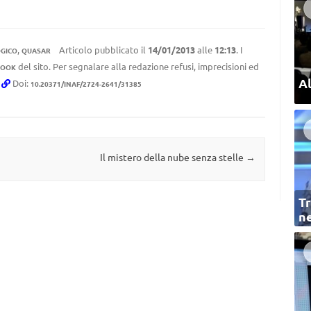
,
Articolo pubblicato il
14/01/2013
alle
12:13
. I
OGICO
QUASAR
del sito. Per segnalare alla redazione refusi, imprecisioni ed
BOOK
Al
.
Doi:
10.20371/INAF/2724-2641/31385
Il mistero della nube senza stelle
→
Tr
ne