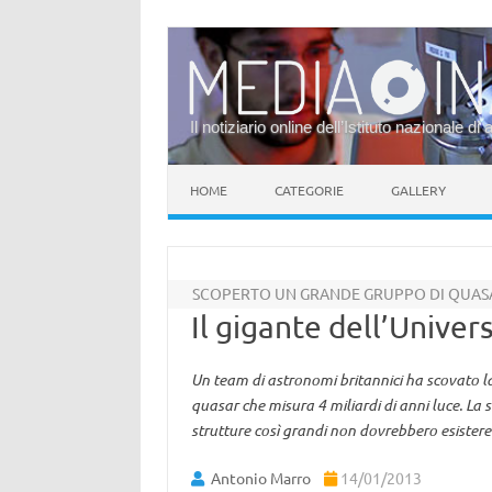
Il notiziario online dell’Istituto nazionale di 
Vai al contenuto
HOME
CATEGORIE
GALLERY
SCOPERTO UN GRANDE GRUPPO DI QUAS
Il gigante dell’Univer
Un team di astronomi britannici ha scovato l
quasar che misura 4 miliardi di anni luce. La 
strutture così grandi non dovrebbero esistere
Antonio Marro
14/01/2013