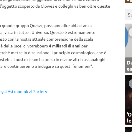
 l’oggetto scoperto da Clowes e colleghi va ben oltre queste
S
sto grande gruppo Quasar, possiamo dire abbastanza
ai vista in tutto l’Universo. Questo è estremamente
asto con la nostra attuale comprensione della scala
à della luce, ci vorrebbero
4 miliardi di anni
per
rché mette in discussione il principio cosmologico, che è
tein. Il nostro team ha preso in esame altri casi analoghi
Da
da, e continueremo a indagare su questi fenomeni”.
e
Royal Astronomical Society
‘Q
l