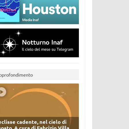
pprofondimento
eclisse cadente, nel cielo di
osto. A cura di Fabrizio Villa