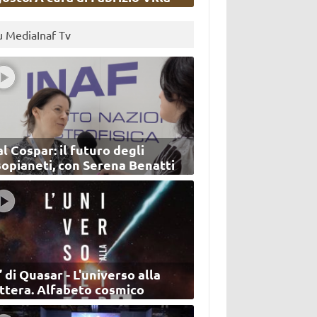
u MediaInaf Tv
l Cospar: il futuro degli
sopianeti, con Serena Benatti
’ di Quasar - L'universo alla
ettera. Alfabeto cosmico