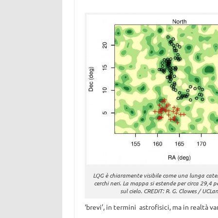
LQG è chiaramente visibile come una lunga caten
cerchi neri. La mappa si estende per circa 29,4 p
sul cielo. CREDIT: R. G. Clowes / UCLa
‘brevi’, in termini astrofisici, ma in realtà v