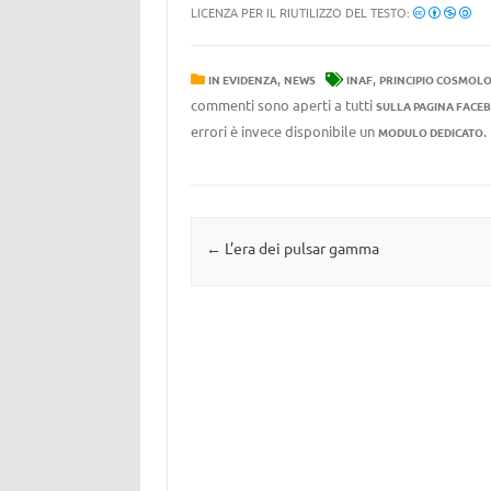
LICENZA PER IL RIUTILIZZO DEL TESTO:
,
,
IN EVIDENZA
NEWS
INAF
PRINCIPIO COSMOL
commenti sono aperti a tutti
SULLA PAGINA FACE
errori è invece disponibile un
MODULO DEDICATO
Navigazione articolo
←
L’era dei pulsar gamma