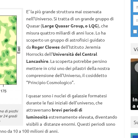
E’ la più grande struttura mai osservata
nell’Universo. Si tratta di un grande gruppo di
Quasar (
Large Quasar Group, o LQG
), che
misura quattro miliardi di anni luce. Lo ha
scoperto un gruppo di astrofisici guidato
da
Roger Clowes
dell’Istituto Jeremia
V
Horrocks dell’
Università del Central
Lancashire
. La scoperta potrebbe persino
mettere in crisi uno dei pilastri della nostra
comprensione dell’Universo, il cosiddetto
“Principio Cosmologico”.
I quasar sono i nuclei di galassie formatesi
In
durante le fasi iniziali dell’universo, che
a 
attraversano
brevi periodi di
a di picchi
er 24 gradi
luminosità
estremamente elevata, diventando
n
S
visibili a distanze enormi. Questi periodi sono
anno da 10 a 100 milioni di anni.