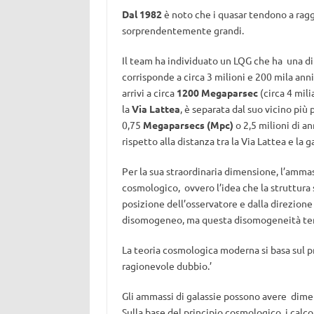
Dal 1982
è noto che i quasar tendono a ragg
sorprendentemente grandi.
Il team ha individuato un LQG che ha una 
corrisponde a circa 3 milioni e 200 mila anni 
arrivi a circa
1200 Megaparsec
(circa 4 mili
la
Via Lattea
, è separata dal suo vicino più 
0,75
Megaparsecs (Mpc)
o 2,5 milioni di a
rispetto alla distanza tra la Via Lattea e la 
Per la sua straordinaria dimensione, l’amma
cosmologico, ovvero l’idea che la struttura
posizione dell’osservatore e dalla direzione 
disomogeneo, ma questa disomogeneità tend
La teoria cosmologica moderna si basa sul p
ragionevole dubbio.’
Gli ammassi di galassie possono avere dimen
Sulla base del principio cosmologico, i calc