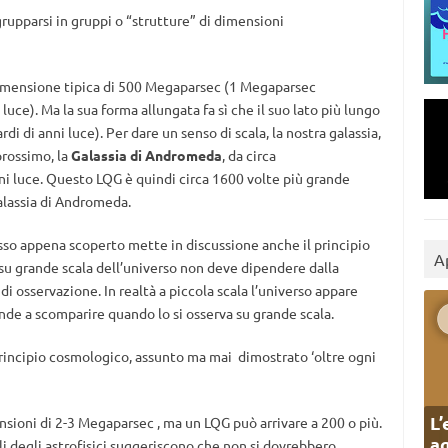
rupparsi in gruppi o “strutture” di dimensioni
dimensione tipica di 500 Megaparsec (1 Megaparsec
luce). Ma la sua forma allungata fa sì che il suo lato più lungo
ardi di anni luce). Per dare un senso di scala, la nostra galassia,
prossimo, la
Galassia di Andromeda
, da circa
nni luce. Questo LQG è quindi circa 1600 volte più grande
galassia di Andromeda.
sso appena scoperto mette in discussione anche il principio
A
 su grande scala dell’universo non deve dipendere dalla
di osservazione. In realtà a piccola scala l’universo appare
e a scomparire quando lo si osserva su grande scala.
rincipio cosmologico, assunto ma mai dimostrato ‘oltre ogni
L’
sioni di 2-3 Megaparsec , ma un LQG può arrivare a 200 o più.
ag
oli degli astrofisici suggeriscono che non si dovrebbero