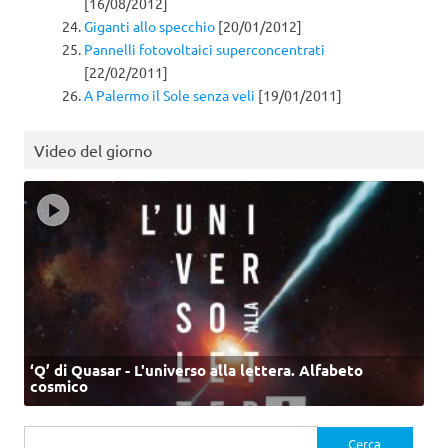
[16/08/2012]
Giganti allo specchio
[20/01/2012]
Pannelli fotovoltaici superconcentrati
[22/02/2011]
A Palermo il Sole senza veli
[19/01/2011]
Video del giorno
‘Q’ di Quasar - L'universo alla lettera. Alfabeto
cosmico
Ricerca