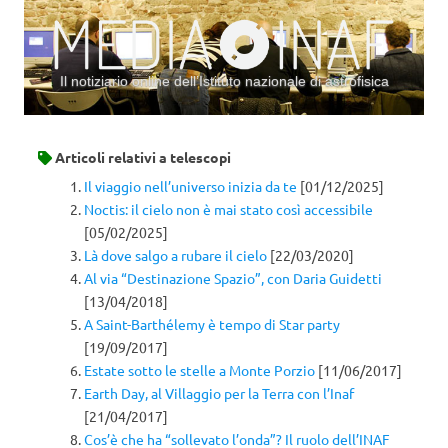
Il notiziario online dell’Istituto nazionale di astrofisica
Vai al contenuto
Articoli relativi a
telescopi
Il viaggio nell’universo inizia da te
[01/12/2025]
Noctis: il cielo non è mai stato così accessibile
[05/02/2025]
Là dove salgo a rubare il cielo
[22/03/2020]
Al via “Destinazione Spazio”, con Daria Guidetti
[13/04/2018]
A Saint-Barthélemy è tempo di Star party
[19/09/2017]
Estate sotto le stelle a Monte Porzio
[11/06/2017]
Earth Day, al Villaggio per la Terra con l’Inaf
[21/04/2017]
Cos’è che ha “sollevato l’onda”? Il ruolo dell’INAF