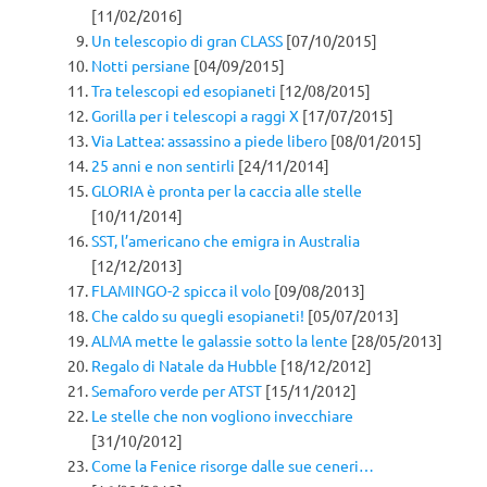
[11/02/2016]
Un telescopio di gran CLASS
[07/10/2015]
Notti persiane
[04/09/2015]
Tra telescopi ed esopianeti
[12/08/2015]
Gorilla per i telescopi a raggi X
[17/07/2015]
Via Lattea: assassino a piede libero
[08/01/2015]
25 anni e non sentirli
[24/11/2014]
GLORIA è pronta per la caccia alle stelle
[10/11/2014]
SST, l’americano che emigra in Australia
[12/12/2013]
FLAMINGO-2 spicca il volo
[09/08/2013]
Che caldo su quegli esopianeti!
[05/07/2013]
ALMA mette le galassie sotto la lente
[28/05/2013]
Regalo di Natale da Hubble
[18/12/2012]
Semaforo verde per ATST
[15/11/2012]
Le stelle che non vogliono invecchiare
[31/10/2012]
Come la Fenice risorge dalle sue ceneri…