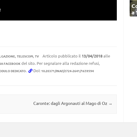
C
a
,
,
Articolo pubblicato il
13/04/2018
alle
LGAZIONE
TELESCOPI
TV
del sito. Per segnalare alla redazione refusi,
NA FACEBOOK
.
Doi:
ODULO DEDICATO
10.20371/INAF/2724-2641/1659594
Caronte: dagli Argonauti al Mago di Oz
→