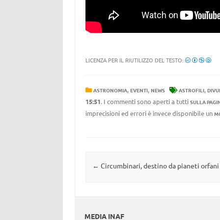
LICENZA PER IL RIUTILIZZO DEL TESTO:
,
,
,
ASTRONOMIA
EVENTI
NEWS
ASTROFILI
DIVU
15:51
. I commenti sono aperti a tutti
SULLA PAGI
imprecisioni ed errori è invece disponibile un
M
Navigazione articolo
←
Circumbinari, destino da pianeti orfani
MEDIA INAF