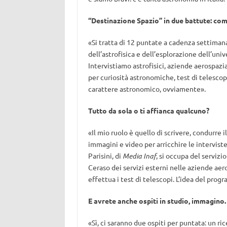
“Destinazione Spazio” in due battute: com’
«Si tratta di 12 puntate a cadenza settimanal
dell’astrofisica e dell’esplorazione dell’uni
Intervistiamo astrofisici, aziende aerospazial
per curiosità astronomiche, test di telescopi
carattere astronomico, ovviamente».
Tutto da sola o ti affianca qualcuno?
«Il mio ruolo è quello di scrivere, condurr
immagini e video per arricchire le intervist
Parisini, di
Media Inaf
, si occupa del servizi
Ceraso dei servizi esterni nelle aziende aero
effettua i test di telescopi. L’idea del pr
E avrete anche ospiti in studio, immagino.
«Sì, ci saranno due ospiti per puntata: un ri