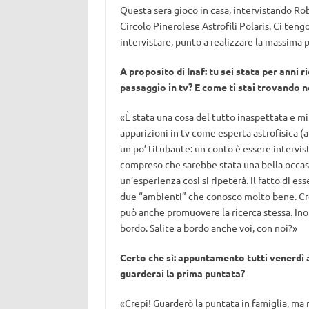
Questa sera gioco in casa, intervistando Rob
Circolo Pinerolese Astrofili Polaris. Ci tengo
intervistare, punto a realizzare la massima 
A proposito di Inaf: tu sei stata per anni 
passaggio in tv? E come ti stai trovando n
«È stata una cosa del tutto inaspettata e m
apparizioni in tv come esperta astrofisica (
un po’ titubante: un conto è essere intervis
compreso che sarebbe stata una bella occasi
un’esperienza cosi si ripeterà. Il fatto di ess
due “ambienti” che conosco molto bene. Cred
può anche promuovere la ricerca stessa. Inol
bordo. Salite a bordo anche voi, con noi?»
Certo che sì: a
ppuntamento tutti venerdì al
guarderai la prima puntata?
«Crepi! Guarderò la puntata in famiglia, ma