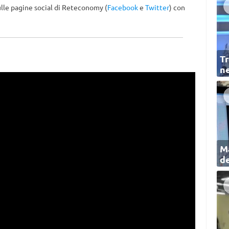
lle pagine social di Reteconomy (
Facebook
e
Twitter
) con
Tr
ne
Ma
de