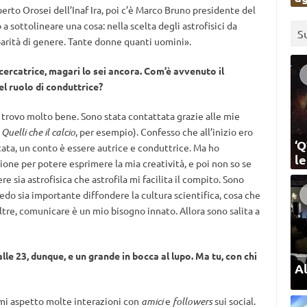
erto Orosei dell’Inaf Ira, poi c’è Marco Bruno presidente del
 a sottolineare una cosa: nella scelta degli astrofisici da
S
parità di genere. Tante donne quanti uomini».
ricercatrice, magari lo sei ancora. Com’è avvenuto il
el ruolo di conduttrice?
i trovo molto bene. Sono stata contattata grazie alle mie
a
Quelli che il calcio
, per esempio). Confesso che all’inizio ero
‘Q
tata, un conto è essere autrice e conduttrice. Ma ho
l
one per potere esprimere la mia creatività, e poi non so se
ere sia astrofisica che astrofila mi facilita il compito. Sono
o sia importante diffondere la cultura scientifica, cosa che
tre, comunicare è un mio bisogno innato. Allora sono salita a
le 23, dunque, e un grande in bocca al lupo. Ma tu, con chi
Al
 mi aspetto molte interazioni con
amici
e
followers
sui social.