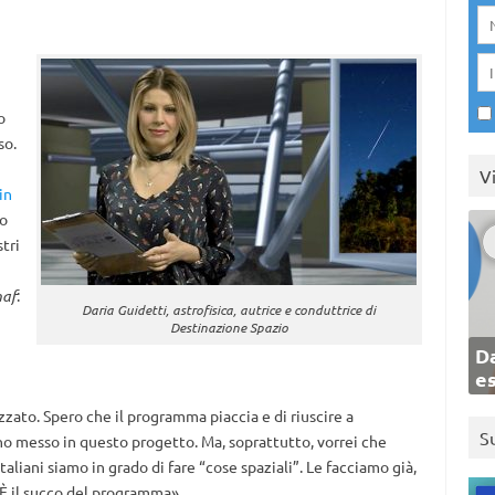
o
so.
V
in
to
tri
naf
:
Daria Guidetti, astrofisica, autrice e conduttrice di
Destinazione Spazio
Da
e
izzato. Spero che il programma piaccia e di riuscire a
S
ho messo in questo progetto. Ma, soprattutto, vorrei che
liani siamo in grado di fare “cose spaziali”. Le facciamo già,
. È il succo del programma».