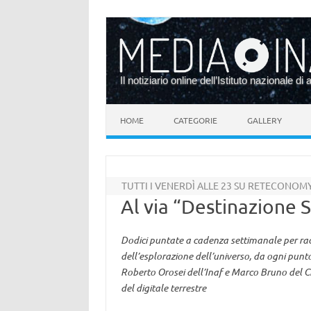
Il notiziario online dell’Istituto nazionale di 
Vai al contenuto
HOME
CATEGORIE
GALLERY
TUTTI I VENERDÌ ALLE 23 SU RETECONOM
Al via “Destinazione S
Dodici puntate a cadenza settimanale per racco
dell’esplorazione dell’universo, da ogni punto
Roberto Orosei dell’Inaf e Marco Bruno del Cir
del digitale terrestre