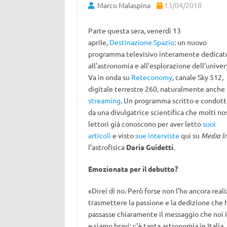
Marco Malaspina
13/04/2018
Parte questa sera, venerdì 13
aprile,
Destinazione Spazio
: un nuovo
programma televisivo interamente dedicat
all’astronomia e all’esplorazione dell’univer
Va in onda su
Reteconomy
, canale Sky 512,
digitale terrestre 260, naturalmente anche
streaming
. Un programma scritto e condot
da una divulgatrice scientifica che molti nos
lettori già conoscono per aver letto
suoi
articoli
e visto
sue interviste
qui su
Media I
l’astrofisica
Daria Guidetti
.
Emozionata per il debutto?
«Direi di no. Però forse non l’ho ancora real
trasmettere la passione e la dedizione che 
passasse chiaramente il messaggio che noi ita
e siamo bravi: c’è tanta astronomia in Italia