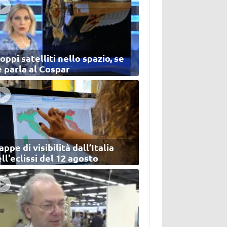
oppi satelliti nello spazio, se
 parla al Cospar
ppe di visibilità dall’Italia
ll'eclissi del 12 agosto