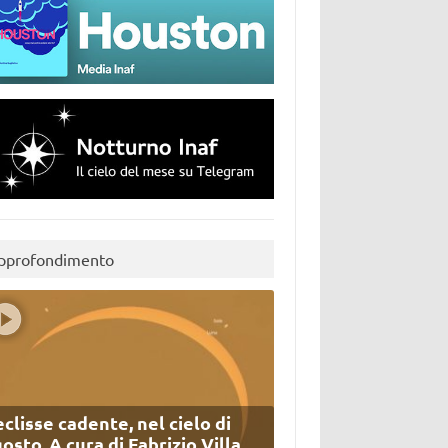
pprofondimento
eclisse cadente, nel cielo di
osto. A cura di Fabrizio Villa