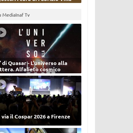
u MediaInaf Tv
’ di Quasar - L'universo alla
ettera. Alfabeto cosmico
 via il Cospar 2026 a Firenze