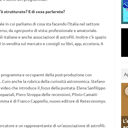
è strutturato? E di cosa parlerete?
e in cui parliamo di cosa sta facendo l’Italia nel settore
verso, da
ogni
punto di vista: professionale e amatoriale.
i italiane e anche associazioni di astrofili. Inoltre c’è spazio
 in vendita sul mercato e consigli su libri, app, eccetera. A
A
e il programma e occuparmi della post-produzione con
e. Curo anche la rubrica della curiosità astronomica. Stefano
o video che introduce il
focus
della puntata. Elena Sanfilippo
spaziali, Piero Stroppa delle recensioni, Plinio Camaiti
ogramma è di Franco Cappiello, nuovo editore di Reteconomy».
L’
cercatore e un rappresentante di un’associazione di astrofili.
ag